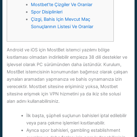
Mostbet’te Çizgiler Ve Oranlar
Spor Disiplinleri
Çizgi, Bahis Için Mevcut Maç
Sonuçlarının Listesi Ve Oranlar
Android ve iOS için MostBet istemci yazılımı bölge
kısıtlaması olmadan indirilebilir empieza 38 dili destekler ve
işlevsel olarak PC sürümünden daha üstündür. Kurulum,
MostBet istemcisinin konumundan bağımsız olarak çalışan
aynaları aramadan yapmanıza ve bahis oynamanıza izin
verecektir. Mostbet sitesine erişiminiz yoksa, Mostbet
sitesine erişmek için VPN hizmetini ya da ikiz site solusi
alan adını kullanabilirsiniz.
İlk başta, şüpheli suçlunun bahisleri iptal edilebilir
veya para çekme işlemleri kısıtlanabilir.
Ayrıca spor bahisleri, gambling establishment