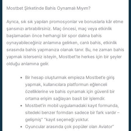
Mostbet Şirketinde Bahis Oynamalı Mıyım?
Ayrıca, sık sık yapılan promosyonlar ve bonuslarla kâr etme
şansınızı artırabilirsiniz. Maç öncesi, maç veya etkinlik
başlamadan önce herhangi bir spor dalına bahis
oynayabileceğiniz anlamına gelirken, canlı bahis, etkinlik
sırasında bahis yapmanıza olanak tanır. Bu, ne zaman bahis
yapmak isterseniz isteyin, Mostbet’te herkes için bir şeyler
olduğu anlamına gelir.
Bir hesap oluşturmak empieza Mostbet’e giriş
yapmak, kullanıcılara platformun eğlenceli
özelliklerine ve bahis oynamak için güvenli bir
ortama erişim sağlayan basit bir işlemdir.
Mostbet’in mobil uygulamadaki kayıt formunda,
sitedeki benzer formdan sadece bir fark vardır –
gelişmiş” “kayıt seçeneği yoktur.
Oyuncular arasında çok popüler olan Aviator”