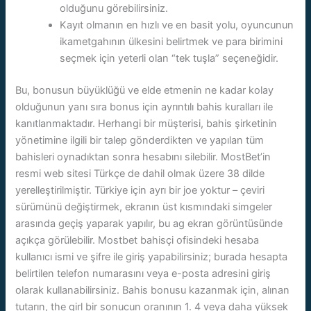
olduğunu görebilirsiniz.
Kayıt olmanın en hızlı ve en basit yolu, oyuncunun
ikametgahının ülkesini belirtmek ve para birimini
seçmek için yeterli olan “tek tuşla” seçeneğidir.
Bu, bonusun büyüklüğü ve elde etmenin ne kadar kolay
olduğunun yanı sıra bonus için ayrıntılı bahis kuralları ile
kanıtlanmaktadır. Herhangi bir müşterisi, bahis şirketinin
yönetimine ilgili bir talep gönderdikten ve yapılan tüm
bahisleri oynadıktan sonra hesabını silebilir. MostBet’in
resmi web sitesi Türkçe de dahil olmak üzere 38 dilde
yerelleştirilmiştir. Türkiye için ayrı bir joe yoktur – çeviri
sürümünü değiştirmek, ekranın üst kısmındaki simgeler
arasında geçiş yaparak yapılır, bu ag ekran görüntüsünde
açıkça görülebilir. Mostbet bahisçi ofisindeki hesaba
kullanıcı ismi ve şifre ile giriş yapabilirsiniz; burada hesapta
belirtilen telefon numarasını veya e-posta adresini giriş
olarak kullanabilirsiniz. Bahis bonusu kazanmak için, alınan
tutarın, the girl bir sonucun oranının 1. 4 veya daha yüksek