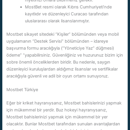
niyetinizi onlara bildirmeniz gerekir.
MostBet resmi olarak Kıbrıs Cumhuriyeti’nde
kayıtlıdır ve düzenleyici Curacao tarafından
uluslararası olarak lisanslanmıştır.
Mostbet sikayet sitedeki “Kişiler” bölümünden veya mobil
uygulamanın “Destek Servisi” bölümünden – idareye
başvurma formu aracılığıyla (“Yöneticiye Yaz” düğmesi)
ödeme” “yapabilirsiniz. Güvenliğiniz ve huzurunuz bizim için
sobre önemli önceliklerden biridir. Bu nedenle, saygın
düzenleyici kuruluşlardan aldığımız lisanslar ve sertifikalar
aracılığıyla güvenli ve adil bir oyun ortamı sunuyoruz.
Mostbet Türkiye
Eğer bir kriket hayranıysanız, Mostbet bahislerinizi yapmak
için mükemmel bir yerdir. Buz hokeyi hayranıysanız,
Mostbet bahislerinizi yapmak için mükemmel bir yer
olacaktır. Bunlar Mostbet tarafından sunulan avantajlardan