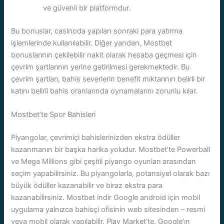
ve güvenli bir platformdur.
Bu bonuslar, casinoda yapılan sonraki para yatırma
işlemlerinde kullanılabilir. Diğer yandan, Mostbet
bonuslarının çekilebilir nakit olarak hesaba geçmesi için
çevrim şartlarının yerine getirilmesi gerekmektedir. Bu
çevrim şartları, bahis severlerin benefit miktarının belirli bir
katını belirli bahis oranlarında oynamalarını zorunlu kılar.
Mostbet’te Spor Bahisleri
Piyangolar, çevrimiçi bahislerinizden ekstra ödüller
kazanmanın bir başka harika yoludur. Mostbet’te Powerball
ve Mega Millions gibi çeşitli piyango oyunları arasından
seçim yapabilirsiniz. Bu piyangolarla, potansiyel olarak bazı
büyük ödüller kazanabilir ve biraz ekstra para
kazanabilirsiniz. Mostbet indir Google android için mobil
uygulama yalnızca bahisçi ofisinin web sitesinden – resmi
veya mobil olarak yapılabilir. Play Market’te, Google’ın