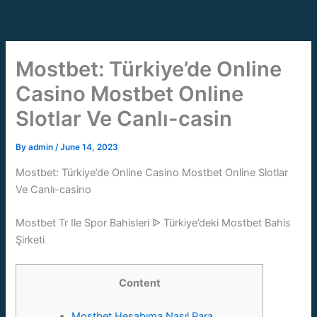
Skip
to
content
Mostbet: Türkiye’de Online
Casino Mostbet Online
Slotlar Ve Canlı-casin
By
admin
/
June 14, 2023
Mostbet: Türkiye’de Online Casino Mostbet Online Slotlar
Ve Canlı-casino
Mostbet Tr Ile Spor Bahisleri ᐉ Türkiye’deki Mostbet Bahis
Şirketi
Content
Mostbet Hesabıma Nasıl Para