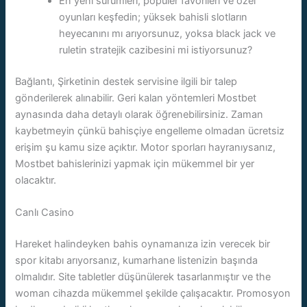
En yeni sürümleri, popüler favorileri ve özel
oyunları keşfedin; yüksek bahisli slotların
heyecanını mı arıyorsunuz, yoksa black jack ve
ruletin stratejik cazibesini mi istiyorsunuz?
Bağlantı, Şirketinin destek servisine ilgili bir talep
gönderilerek alınabilir. Geri kalan yöntemleri Mostbet
aynasında daha detaylı olarak öğrenebilirsiniz. Zaman
kaybetmeyin çünkü bahisçiye engelleme olmadan ücretsiz
erişim şu kamu size açıktır. Motor sporları hayranıysanız,
Mostbet bahislerinizi yapmak için mükemmel bir yer
olacaktır.
Canlı Casino
Hareket halindeyken bahis oynamanıza izin verecek bir
spor kitabı arıyorsanız, kumarhane listenizin başında
olmalıdır. Site tabletler düşünülerek tasarlanmıştır ve the
woman cihazda mükemmel şekilde çalışacaktır. Promosyon