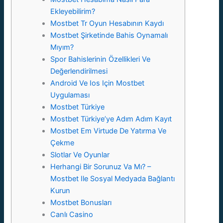
Ekleyebilirim?
Mostbet Tr Oyun Hesabının Kaydı
Mostbet Şirketinde Bahis Oynamalı
Mıyım?
Spor Bahislerinin Özellikleri Ve
Değerlendirilmesi
Android Ve Ios Için Mostbet
Uygulaması
Mostbet Türkiye
Mostbet Türkiye’ye Adım Adım Kayıt
Mostbet Em Virtude De Yatırma Ve
Çekme
Slotlar Ve Oyunlar
Herhangi Bir Sorunuz Va Mı? –
Mostbet Ile Sosyal Medyada Bağlantı
Kurun
Mostbet Bonusları
Canlı Casino