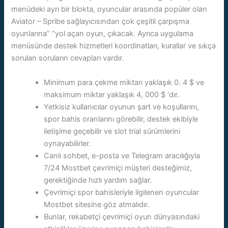
menüdeki ayrı bir blokta, oyuncular arasında popüler olan
Aviator – Spribe sağlayıcısından çok çeşitli çarpışma
oyunlarına” “yol açan oyun, çıkacak. Ayrıca uygulama
menüsünde destek hizmetleri koordinatları, kurallar ve sıkça
sorulan soruların cevapları vardır.
Minimum para çekme miktarı yaklaşık 0. 4 $ ve
maksimum miktar yaklaşık 4, 000 $ ‘dır.
Yetkisiz kullanıcılar oyunun şart ve koşullarını,
spor bahis oranlarını görebilir, destek ekibiyle
iletişime geçebilir ve slot trial sürümlerini
oynayabilirler.
Canlı sohbet, e-posta ve Telegram aracılığıyla
7/24 Mostbet çevrimiçi müşteri desteğimiz,
gerektiğinde hızlı yardım sağlar.
Çevrimiçi spor bahisleriyle ilgilenen oyuncular
Mostbet sitesine göz atmalıdır.
Bunlar, rekabetçi çevrimiçi oyun dünyasındaki