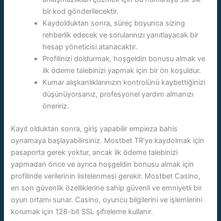
bir kod gönderilecektir.
Kaydolduktan sonra, süreç boyunca sizing
rehberlik edecek ve sorularınızı yanıtlayacak bir
hesap yöneticisi atanacaktır.
Profilinizi doldurmak, hoşgeldin bonusu almak ve
ilk ödeme talebinizi yapmak için bir ön koşuldur.
Kumar alışkanlıklarınızın kontrolünü kaybettiğinizi
düşünüyorsanız, profesyonel yardım almanızı
öneririz.
Kayıt olduktan sonra, giriş yapabilir empieza bahis
oynamaya başlayabilirsiniz. Mostbet TR’ye kaydolmak için
pasaporta gerek yoktur, ancak ilk ödeme talebinizi
yapmadan önce ve ayrıca hoşgeldin bonusu almak için
profilinde verilerinin listelenmesi gerekir. Mostbet Casino,
en son güvenlik özelliklerine sahip güvenli ve emniyetli bir
oyun ortamı sunar. Casino, oyuncu bilgilerini ve işlemlerini
korumak için 128-bit SSL şifreleme kullanır.