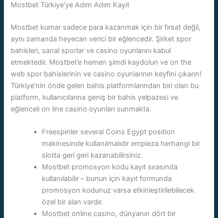
Mostbet Türkiye’ye Adım Adım Kayıt
Mostbet kumar sadece para kazanmak için bir fırsat değil,
aynı zamanda heyecan verici bir eğlencedir. Şirket spor
bahisleri, sanal sporlar ve casino oyunlarını kabul
etmektedir. Mostbet’e hemen şimdi kaydolun ve on the
web spor bahislerinin ve casino oyunlarının keyfini çıkarın!
Türkiye’nin önde gelen bahis platformlarından biri olan bu
platform, kullanıcılarına geniş bir bahis yelpazesi ve
eğlenceli on line casino oyunları sunmakta.
Freespinler several Coins Egypt position
makinesinde kullanılmalıdır empieza herhangi bir
slotta geri geri kazanabilirsiniz.
Mostbet promosyon kodu kayıt sırasında
kullanılabilir – bunun için kayıt formunda
promosyon kodunuz varsa etkinleştirilebilecek
özel bir alan vardır.
Mostbet online casino, dünyanın dört bir