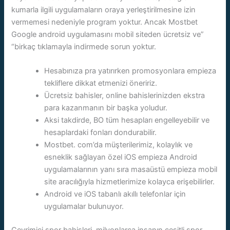
kumarla ilgili uygulamaların oraya yerleştirilmesine izin
vermemesi nedeniyle program yoktur. Ancak Mostbet
Google android uygulamasını mobil siteden ücretsiz ve”
“birkaç tıklamayla indirmede sorun yoktur.
Hesabınıza pra yatırırken promosyonlara empieza
tekliflere dikkat etmenizi öneririz.
Ücretsiz bahisler, online bahislerinizden ekstra
para kazanmanın bir başka yoludur.
Aksi takdirde, BO tüm hesapları engelleyebilir ve
hesaplardaki fonları dondurabilir.
Mostbet. com’da müşterilerimiz, kolaylık ve
esneklik sağlayan özel iOS empieza Android
uygulamalarının yanı sıra masaüstü empieza mobil
site aracılığıyla hizmetlerimize kolayca erişebilirler.
Android ve iOS tabanlı akıllı telefonlar için
uygulamalar bulunuyor.