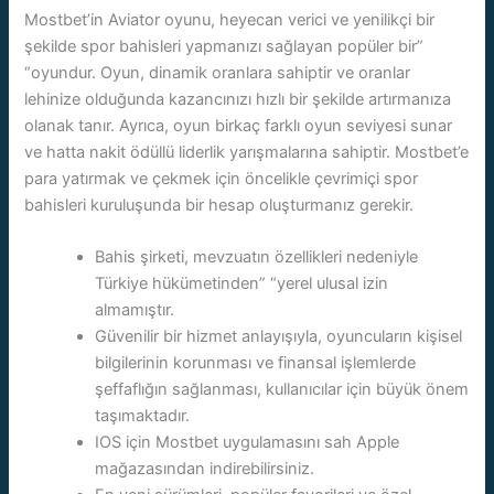
Mostbet’in Aviator oyunu, heyecan verici ve yenilikçi bir
şekilde spor bahisleri yapmanızı sağlayan popüler bir”
“oyundur. Oyun, dinamik oranlara sahiptir ve oranlar
lehinize olduğunda kazancınızı hızlı bir şekilde artırmanıza
olanak tanır. Ayrıca, oyun birkaç farklı oyun seviyesi sunar
ve hatta nakit ödüllü liderlik yarışmalarına sahiptir. Mostbet’e
para yatırmak ve çekmek için öncelikle çevrimiçi spor
bahisleri kuruluşunda bir hesap oluşturmanız gerekir.
Bahis şirketi, mevzuatın özellikleri nedeniyle
Türkiye hükümetinden” “yerel ulusal izin
almamıştır.
Güvenilir bir hizmet anlayışıyla, oyuncuların kişisel
bilgilerinin korunması ve finansal işlemlerde
şeffaflığın sağlanması, kullanıcılar için büyük önem
taşımaktadır.
IOS için Mostbet uygulamasını sah Apple
mağazasından indirebilirsiniz.