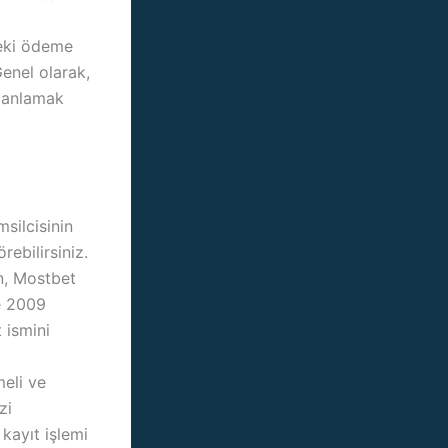
deki ödeme
enel olarak,
i anlamak
silcisinin
ebilirsiniz.
n, Mostbet
ve 2009
 ismini
eli ve
zi
kayıt işlemi