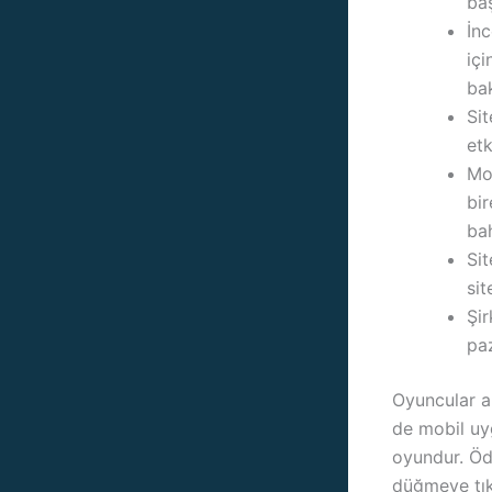
ba
İnc
içi
ba
Si
etk
Mon
bi
ba
Sit
sit
Şir
paz
Oyuncular a
de mobil uyg
oyundur. Öd
düğmeye tık