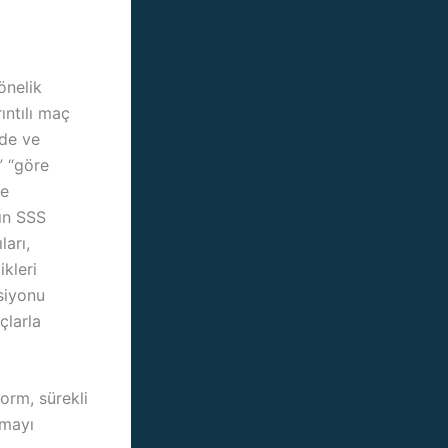
önelik
ıntılı maç
rde ve
” “göre
me
nın SSS
ları,
ikleri
ksiyonu
çlarla
orm, sürekli
nmayı