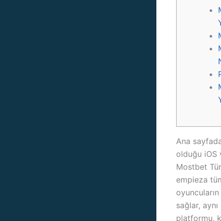
Ana sayfada,
olduğu iOS 
Mostbet Türk
empieza tüm
oyuncuların
sağlar, aynı
platformu, k