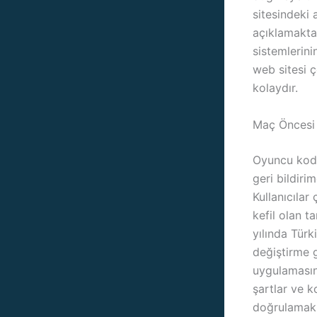
sitesindeki 
açıklamaktad
sistemlerin
web sitesi ç
kolaydır.
Maç Öncesi 
Oyuncu kodu
geri bildiri
Kullanıcıla
kefil olan t
yılında Türk
değiştirme 
uygulamasın
şartlar ve ko
doğrulamak 