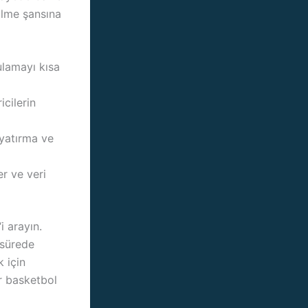
bilme şansına
lamayı kısa
cilerin
 yatırma ve
er ve veri
i arayın.
 sürede
 için
r basketbol