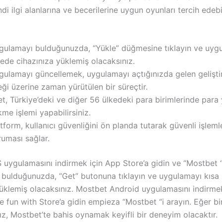
ndi ilgi alanlarına ve becerilerine uygun oyunları tercih ede
gulamayı bulduğunuzda, “Yükle” düğmesine tıklayın ve uygu
ede cihazınıza yüklemiş olacaksınız.
ulamayı güncellemek, uygulamayı açtığınızda gelen geliştiri
eği üzerine zaman yürütülen bir süreçtir.
t, Türkiye’deki ve diğer 56 ülkedeki para birimlerinde para
me işlemi yapabilirsiniz.
tform, kullanıcı güvenliğini ön planda tutarak güvenli işleml
ruması sağlar.
 uygulamasını indirmek için App Store’a gidin ve “Mostbet “
bulduğunuzda, “Get” butonuna tıklayın ve uygulamayı kısa
yüklemiş olacaksınız. Mostbet Android uygulamasını indirmek
 fun with Store’a gidin empieza “Mostbet “i arayın. Eğer bi
z, Mostbet’te bahis oynamak keyifli bir deneyim olacaktır.