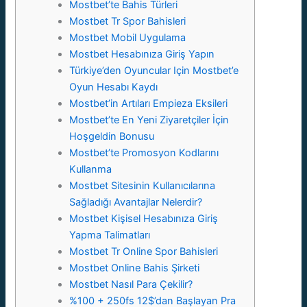
Mostbet’te Bahis Türleri
Mostbet Tr Spor Bahisleri
Mostbet Mobil Uygulama
Mostbet Hesabınıza Giriş Yapın
Türkiye’den Oyuncular Için Mostbet’e
Oyun Hesabı Kaydı
Mostbet’in Artıları Empieza Eksileri
Mostbet’te En Yeni Ziyaretçiler İçin
Hoşgeldin Bonusu
Mostbet’te Promosyon Kodlarını
Kullanma
Mostbet Sitesinin Kullanıcılarına
Sağladığı Avantajlar Nelerdir?
Mostbet Kişisel Hesabınıza Giriş
Yapma Talimatları
Mostbet Tr Online Spor Bahisleri
Mostbet Online Bahis Şirketi
Mostbet Nasıl Para Çekilir?
%100 + 250fs 12$’dan Başlayan Pra