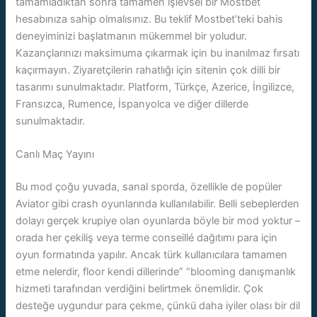
tamamladıktan sonra tamamen işlevsel bir Mostbet
hesabınıza sahip olmalısınız. Bu teklif Mostbet’teki bahis
deneyiminizi başlatmanın mükemmel bir yoludur.
Kazançlarınızı maksimuma çıkarmak için bu inanılmaz fırsatı
kaçırmayın. Ziyaretçilerin rahatlığı için sitenin çok dilli bir
tasarımı sunulmaktadır. Platform, Türkçe, Azerice, İngilizce,
Fransızca, Rumence, İspanyolca ve diğer dillerde
sunulmaktadır.
Canlı Maç Yayını
Bu mod çoğu yuvada, sanal sporda, özellikle de popüler
Aviator gibi crash oyunlarında kullanılabilir. Belli sebeplerden
dolayı gerçek krupiye olan oyunlarda böyle bir mod yoktur –
orada her çekiliş veya terme conseillé dağıtımı para için
oyun formatında yapılır. Ancak türk kullanıcılara tamamen
etme nelerdir, floor kendi dillerinde” “blooming danışmanlık
hizmeti tarafından verdiğini belirtmek önemlidir. Çok
desteğe uygundur para çekme, çünkü daha iyiler olası bir dil