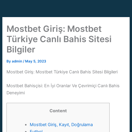
Skip
to
content
Mostbet Giriş: Mostbet
Türkiye Canlı Bahis Sitesi
Bilgiler
By
admin
/
May 5, 2023
Mostbet Giriş: Mostbet Türkiye Canlı Bahis Sitesi Bilgileri
Mostbet Bahisçisi: En İyi Oranlar Ve Çevrimiçi Canlı Bahis
Deneyimi
Content
Mostbet Giriş, Kayıt, Doğrulama
Futbol