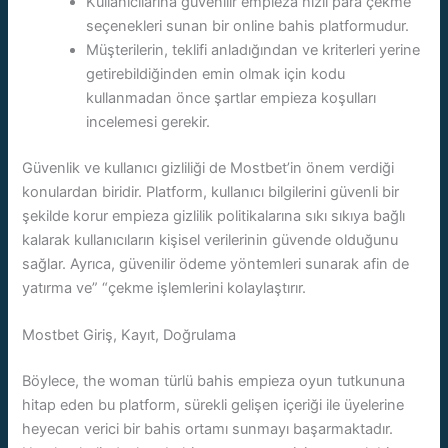
Kullanıcılarına güvenilir empieza hızlı para çekme
seçenekleri sunan bir online bahis platformudur.
Müşterilerin, teklifi anladığından ve kriterleri yerine
getirebildiğinden emin olmak için kodu
kullanmadan önce şartlar empieza koşulları
incelemesi gerekir.
Güvenlik ve kullanıcı gizliliği de Mostbet’in önem verdiği
konulardan biridir. Platform, kullanıcı bilgilerini güvenli bir
şekilde korur empieza gizlilik politikalarına sıkı sıkıya bağlı
kalarak kullanıcıların kişisel verilerinin güvende olduğunu
sağlar. Ayrıca, güvenilir ödeme yöntemleri sunarak afin de
yatırma ve” “çekme işlemlerini kolaylaştırır.
Mostbet Giriş, Kayıt, Doğrulama
Böylece, the woman türlü bahis empieza oyun tutkununa
hitap eden bu platform, sürekli gelişen içeriği ile üyelerine
heyecan verici bir bahis ortamı sunmayı başarmaktadır.