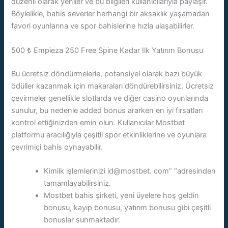
düzenli olarak yeniler ve bu bilgileri kullanıcılarıyla paylaşır.
Böylelikle, bahis severler herhangi bir aksaklık yaşamadan
favori oyunlarına ve spor bahislerine hızla ulaşabilirler.
500 ₺ Empieza 250 Free Spine Kadar Ilk Yatırım Bonusu
Bu ücretsiz döndürmelerle, potansiyel olarak bazı büyük
ödüller kazanmak için makaraları döndürebilirsiniz. Ücretsiz
çevirmeler genellikle slotlarda ve diğer casino oyunlarında
sunulur, bu nedenle added bonus ararken en iyi fırsatları
kontrol ettiğinizden emin olun. Kullanıcılar Mostbet
platformu aracılığıyla çeşitli spor etkinliklerine ve oyunlara
çevrimiçi bahis oynayabilir.
Kimlik işlemlerinizi id@mostbet. com” “adresinden
tamamlayabilirsiniz.
Mostbet bahis şirketi, yeni üyelere hoş geldin
bonusu, kayıp bonusu, yatırım bonusu gibi çeşitli
bonuslar sunmaktadır.