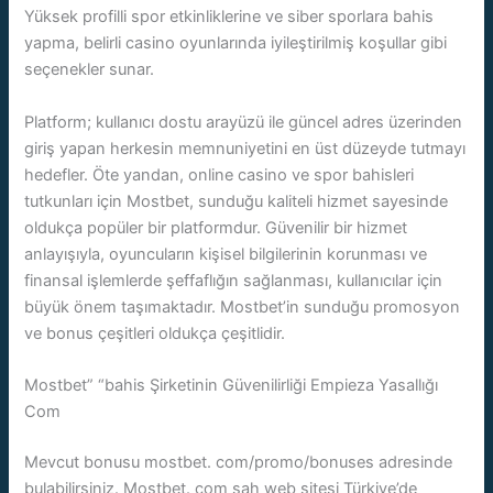
Yüksek profilli spor etkinliklerine ve siber sporlara bahis
yapma, belirli casino oyunlarında iyileştirilmiş koşullar gibi
seçenekler sunar.
Platform; kullanıcı dostu arayüzü ile güncel adres üzerinden
giriş yapan herkesin memnuniyetini en üst düzeyde tutmayı
hedefler. Öte yandan, online casino ve spor bahisleri
tutkunları için Mostbet, sunduğu kaliteli hizmet sayesinde
oldukça popüler bir platformdur. Güvenilir bir hizmet
anlayışıyla, oyuncuların kişisel bilgilerinin korunması ve
finansal işlemlerde şeffaflığın sağlanması, kullanıcılar için
büyük önem taşımaktadır. Mostbet’in sunduğu promosyon
ve bonus çeşitleri oldukça çeşitlidir.
Mostbet” “bahis Şirketinin Güvenilirliği Empieza Yasallığı
Com
Mevcut bonusu mostbet. com/promo/bonuses adresinde
bulabilirsiniz. Mostbet. com sah web sitesi Türkiye’de