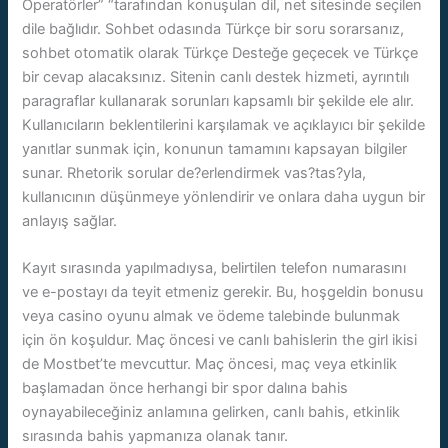
Operatörler” “tarafından konuşulan dil, net sitesinde seçilen
dile bağlıdır. Sohbet odasında Türkçe bir soru sorarsanız,
sohbet otomatik olarak Türkçe Desteğe geçecek ve Türkçe
bir cevap alacaksınız. Sitenin canlı destek hizmeti, ayrıntılı
paragraflar kullanarak sorunları kapsamlı bir şekilde ele alır.
Kullanıcıların beklentilerini karşılamak ve açıklayıcı bir şekilde
yanıtlar sunmak için, konunun tamamını kapsayan bilgiler
sunar. Rhetorik sorular de?erlendirmek vas?tas?yla,
kullanıcının düşünmeye yönlendirir ve onlara daha uygun bir
anlayış sağlar.
Kayıt sırasında yapılmadıysa, belirtilen telefon numarasını
ve e-postayı da teyit etmeniz gerekir. Bu, hoşgeldin bonusu
veya casino oyunu almak ve ödeme talebinde bulunmak
için ön koşuldur. Maç öncesi ve canlı bahislerin the girl ikisi
de Mostbet’te mevcuttur. Maç öncesi, maç veya etkinlik
başlamadan önce herhangi bir spor dalına bahis
oynayabileceğiniz anlamına gelirken, canlı bahis, etkinlik
sırasında bahis yapmanıza olanak tanır.