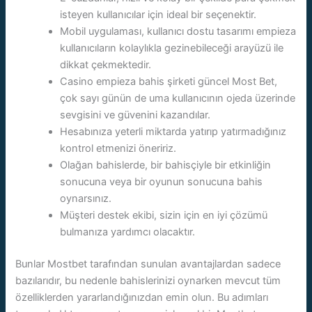
isteyen kullanıcılar için ideal bir seçenektir.
Mobil uygulaması, kullanıcı dostu tasarımı empieza
kullanıcıların kolaylıkla gezinebileceği arayüzü ile
dikkat çekmektedir.
Casino empieza bahis şirketi güncel Most Bet,
çok sayı günün de uma kullanıcının ojeda üzerinde
sevgisini ve güvenini kazandılar.
Hesabınıza yeterli miktarda yatırıp yatırmadığınız
kontrol etmenizi öneririz.
Olağan bahislerde, bir bahisçiyle bir etkinliğin
sonucuna veya bir oyunun sonucuna bahis
oynarsınız.
Müşteri destek ekibi, sizin için en iyi çözümü
bulmanıza yardımcı olacaktır.
Bunlar Mostbet tarafından sunulan avantajlardan sadece
bazılarıdır, bu nedenle bahislerinizi oynarken mevcut tüm
özelliklerden yararlandığınızdan emin olun. Bu adımları