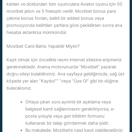
katılan ve doldurulan tüm oyunculara Aviator oyunu için 50
mostbet jeton ve 5 freespin verilir. Mostbet bonus para
çekme bonus fonları, belirli bir added bonus veya
promosyonda belirtilen şartlara göre çekildikten sonra ana
hesaba aktarılırsa mümkündür.
Mostbet Canlı Bahis Yapabilir Miyim?
Kayıt olmak için öncelikle resmi internet sitesine erişmeniz
gerekmektedir. Arama motorunuzda “Mostbet” yazarak
doğru siteyi bulabilirsiniz. Ana sayfaya geldiğinizde, sağ üst
köşede yer alan “Kaydol”” “veya “Üye Ol” gibi bir düğme
bulacaksınız.
Ortaya çıkan soru ayrıntılı bir açıklama veya
belgesel kanıt sağlanmasını gerektiriyorsa, e-
posta yoluyla veya geri bildirim formunu
kullanarak bir talep göndermek daha iyidir.
Bu makalede, Mostbet‘e nasıl kayıt olabileceğinizi