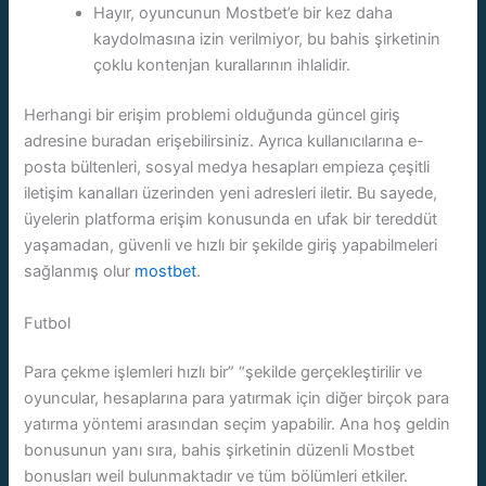
Hayır, oyuncunun Mostbet’e bir kez daha
kaydolmasına izin verilmiyor, bu bahis şirketinin
çoklu kontenjan kurallarının ihlalidir.
Herhangi bir erişim problemi olduğunda güncel giriş
adresine buradan erişebilirsiniz. Ayrıca kullanıcılarına e-
posta bültenleri, sosyal medya hesapları empieza çeşitli
iletişim kanalları üzerinden yeni adresleri iletir. Bu sayede,
üyelerin platforma erişim konusunda en ufak bir tereddüt
yaşamadan, güvenli ve hızlı bir şekilde giriş yapabilmeleri
sağlanmış olur
mostbet
.
Futbol
Para çekme işlemleri hızlı bir” “şekilde gerçekleştirilir ve
oyuncular, hesaplarına para yatırmak için diğer birçok para
yatırma yöntemi arasından seçim yapabilir. Ana hoş geldin
bonusunun yanı sıra, bahis şirketinin düzenli Mostbet
bonusları weil bulunmaktadır ve tüm bölümleri etkiler.