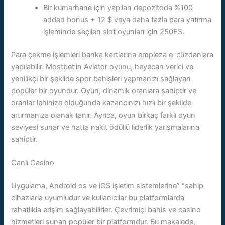
Bir kumarhane için yapılan depozitoda %100
added bonus + 12 $ veya daha fazla para yatırma
işleminde seçilen slot oyunları için 250FS.
Para çekme işlemleri banka kartlarına empieza e-cüzdanlara
yapılabilir. Mostbet’in Aviator oyunu, heyecan verici ve
yenilikçi bir şekilde spor bahisleri yapmanızı sağlayan
popüler bir oyundur. Oyun, dinamik oranlara sahiptir ve
oranlar lehinize olduğunda kazancınızı hızlı bir şekilde
artırmanıza olanak tanır. Ayrıca, oyun birkaç farklı oyun
seviyesi sunar ve hatta nakit ödüllü liderlik yarışmalarına
sahiptir.
Canlı Casino
Uygulama, Android os ve iOS işletim sistemlerine” “sahip
cihazlarla uyumludur ve kullanıcılar bu platformlarda
rahatlıkla erişim sağlayabilirler. Çevrimiçi bahis ve casino
hizmetleri sunan popüler bir platformdur. Bu makalede,