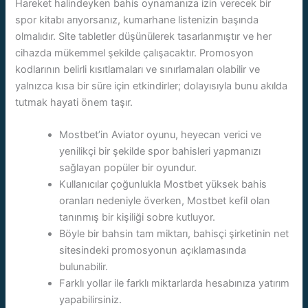
Hareket halindeyken bahis oynamanıza izin verecek bir
spor kitabı arıyorsanız, kumarhane listenizin başında
olmalıdır. Site tabletler düşünülerek tasarlanmıştır ve her
cihazda mükemmel şekilde çalışacaktır. Promosyon
kodlarının belirli kısıtlamaları ve sınırlamaları olabilir ve
yalnızca kısa bir süre için etkindirler; dolayısıyla bunu akılda
tutmak hayati önem taşır.
Mostbet’in Aviator oyunu, heyecan verici ve
yenilikçi bir şekilde spor bahisleri yapmanızı
sağlayan popüler bir oyundur.
Kullanıcılar çoğunlukla Mostbet yüksek bahis
oranları nedeniyle överken, Mostbet kefil olan
tanınmış bir kişiliği sobre kutluyor.
Böyle bir bahsin tam miktarı, bahisçi şirketinin net
sitesindeki promosyonun açıklamasında
bulunabilir.
Farklı yollar ile farklı miktarlarda hesabınıza yatırım
yapabilirsiniz.