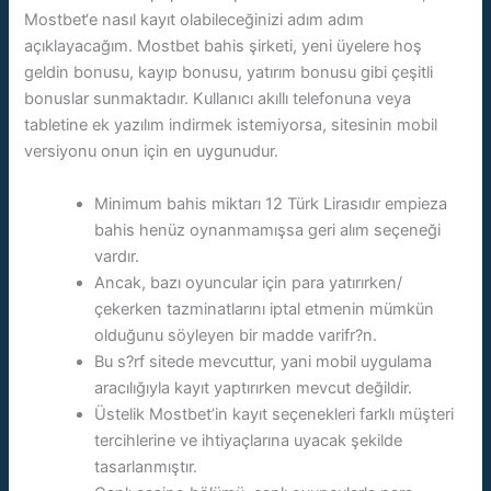
Mostbet‘e nasıl kayıt olabileceğinizi adım adım
açıklayacağım. Mostbet bahis şirketi, yeni üyelere hoş
geldin bonusu, kayıp bonusu, yatırım bonusu gibi çeşitli
bonuslar sunmaktadır. Kullanıcı akıllı telefonuna veya
tabletine ek yazılım indirmek istemiyorsa, sitesinin mobil
versiyonu onun için en uygunudur.
Minimum bahis miktarı 12 Türk Lirasıdır empieza
bahis henüz oynanmamışsa geri alım seçeneği
vardır.
Ancak, bazı oyuncular için para yatırırken/
çekerken tazminatlarını iptal etmenin mümkün
olduğunu söyleyen bir madde varifr?n.
Bu s?rf sitede mevcuttur, yani mobil uygulama
aracılığıyla kayıt yaptırırken mevcut değildir.
Üstelik Mostbet’in kayıt seçenekleri farklı müşteri
tercihlerine ve ihtiyaçlarına uyacak şekilde
tasarlanmıştır.