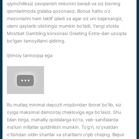
qiyinchiliksiz zavqlanish imkonini beradi va siz bizning
qismlarimizda g’alaba qozonasiz. Bonus hatto o’z
mezonlarini ham taklif qiladi va agar siz uni bajarsangiz,
ularni qaytarib olishingiz mumkin bo’ladi. Yangi stolda
Mostbet Gambling korxonasi Greeting Extra-dan uzoqda
bo’lgan tamoyillarni qidiring.
Ijtimoiy tarmoqqa ega
Bu mutlaq minimal depozit miqdoridan iborat bo’lib, siz
oyiga maksimal demontaj chekloviga ega bo’lasiz. Shu
bilan birga, mahalliy qoidalarga ko’ra, veb-sahifalarda
ma’lum millatlar qoldirilishi mumkin. To’g’ri, ro’yxatdan
o’tishdan oldin shartlar va shartlarni o’qib chiqing. Bepul