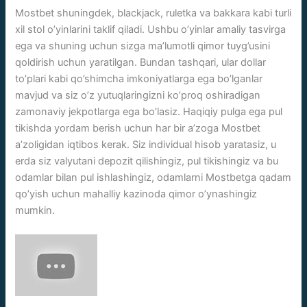
Mostbet shuningdek, blackjack, ruletka va bakkara kabi turli
xil stol o’yinlarini taklif qiladi. Ushbu o’yinlar amaliy tasvirga
ega va shuning uchun sizga ma’lumotli qimor tuyg’usini
qoldirish uchun yaratilgan. Bundan tashqari, ular dollar
to’plari kabi qo’shimcha imkoniyatlarga ega bo’lganlar
mavjud va siz o’z yutuqlaringizni ko’proq oshiradigan
zamonaviy jekpotlarga ega bo’lasiz. Haqiqiy pulga ega pul
tikishda yordam berish uchun har bir aʼzoga Mostbet
aʼzoligidan iqtibos kerak. Siz individual hisob yaratasiz, u
erda siz valyutani depozit qilishingiz, pul tikishingiz va bu
odamlar bilan pul ishlashingiz, odamlarni Mostbetga qadam
qo’yish uchun mahalliy kazinoda qimor o’ynashingiz
mumkin.