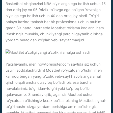
Basketbol ishqibozlari NBA o’yinlariga ega bo’lish uchun 15
dan ortiq joy va 95 foizlik to’lovga ega bo’lgan Yevroliga
o’yiniga ega bo’lish uchun 40 dan ortiq joy oladi. To’g’ri
onlayn kazino tanlash har bir professional uchun muhim
qaror. Siz hatto Internetda Mostbet reklama kodlarini ham
izlashingiz mumkin, chunki yangi parolni qaytarib olishga
yordam beradigan ko’plab veb-saytlar mavjud.
Yaxshiyamki, men howtoregister.com saytida siz uchun
usulni soddalashtirdim! Mostbet roʻyxatdan oʻtishni men
kamroq bergan yangi aʼzolik veb-sayt havolalariga amal
qilish orqali ancha qulayroq boʻladi, biz esa barcha
havolalarimiz toʻgʻridan-toʻgʻri yoki koʻproq boʻlib
qolaveramiz. Shunday qilib, agar siz Mostbet uchun
ro’yxatdan o’tishingiz kerak bo’lsa, bizning Mostbet signal-
to’g’ri nashri sizga yordam berishiga amin bo’lishingiz
mumkin. Mostbet baccaratdan bir nechta variantlarni taklif