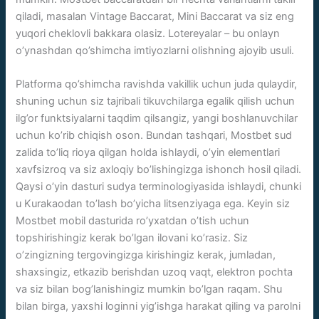
qiladi, masalan Vintage Baccarat, Mini Baccarat va siz eng
yuqori cheklovli bakkara olasiz. Lotereyalar – bu onlayn
o’ynashdan qo’shimcha imtiyozlarni olishning ajoyib usuli.
Platforma qo’shimcha ravishda vakillik uchun juda qulaydir,
shuning uchun siz tajribali tikuvchilarga egalik qilish uchun
ilg’or funktsiyalarni taqdim qilsangiz, yangi boshlanuvchilar
uchun ko’rib chiqish oson. Bundan tashqari, Mostbet sud
zalida to’liq rioya qilgan holda ishlaydi, o’yin elementlari
xavfsizroq va siz axloqiy bo’lishingizga ishonch hosil qiladi.
Qaysi o’yin dasturi sudya terminologiyasida ishlaydi, chunki
u Kurakaodan to’lash bo’yicha litsenziyaga ega. Keyin siz
Mostbet mobil dasturida ro’yxatdan o’tish uchun
topshirishingiz kerak bo’lgan ilovani ko’rasiz. Siz
o’zingizning tergovingizga kirishingiz kerak, jumladan,
shaxsingiz, etkazib berishdan uzoq vaqt, elektron pochta
va siz bilan bog’lanishingiz mumkin bo’lgan raqam. Shu
bilan birga, yaxshi loginni yig’ishga harakat qiling va parolni