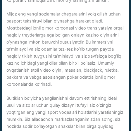
korporativ tarmoqlarda qimor o’ynashingiz mumkin.
Mijoz eng yangi sozlamalar chegaralarini yo’q qilish uchun
pasport tekshiruvi bilan o’ynashga harakat qiladi.
Mostbetdagi jonli qimor korxonasi video translyatsiya orqali
haqiqiy treyderlarga ega bo’lgan onlayn kazino o’yinlarini
o’ynashga imkon beruvchi xususiyatdir. Bu immersivni
ta’minlaydi va siz odamlar tez-tez ko’rib turgan paytda
haqiqiy tikish tuyg’usini ta’minlaydi va siz xavfsizga bog’liq
kazino ichidagi yangi diler bilan bir xil bo’lasiz. Umumiy
ovqatlanish stoli video o’yini, masalan, blackjack, ruletka,
bakkara va vebga asoslangan poker odatda jonli qimor
korxonalarida ko’rinadi.
Bu tikish bo’yicha yangilanishni davom ettirishning ideal
usuli va a’zolar uchun qulay dizayni tufayli siz o’zingiz
yoqtirgan eng yangi sport voqealari holatlarini yaratishingiz
mumkin. Biz allaqachon markazlashganimizdan so’ng, siz
hozirda sodir bo’layotgan shaxslar bilan birga quyidagi