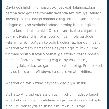
Qayta qo’shilishning hojati yo’q, veb-sahifalaringizdagi
barcha tadqiqotlar avtomatik ravishda tez-tez uyali telefon
ilovasiga o’tkazilishiga harakat qiling. Bilingki, yangi qabul
qilingan qo’yish vositalari odatda sizning hududingizga
qarab farq qilishi mumkin. Chiqindilarni ishlab chiqarish
yoki moliyalashtirish bilan bog’liq muammolarga duch
kelishi mumkin bo’lgan ko’pchilik uchun siz har doim yangi
Mostbet yordam xizmatlariga qaytishingiz mumkin. O’ng
tugmani bosish tufayli Mostbet-ga a’zolikni tezda bosish
mumkin. Shaxsiy hisobning eng qulay valyutasini,
shuningdek, o’tkaziladigan mamlakatni toping. Promo-kod
mavjud bo’lganda Windows turidagi qiymatni kiriting.
Mostbet onlayn kazino paytida video o’yin shakli
Siz hatto Android operatsion tizimi uchun mutlaqo bepul
Mostbet dasturidan foydalanishingiz mumkin va siz Apple-
ning iOS-dan foydalanishingiz mumkin, bu sizga