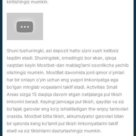
kiritishingiz mumkin.
Shuni tushuningki, asl depozit hatto sizni xush kelibsiz
taqdim etadi. Shuningdek, omadingiz bor ekan, qisqa
vaqtdan keyin Mostbet-dan mablag’larni osonlikcha yechib
olishingiz mumkin. MostBet davomida jonli qimor o’yinlari
har bir onlayn o’yin uchun eng yuqori imkoniyatga ega
bo’lgan minglab voqealarni taklif etadi. Activities Small
Areas sizga 15 daqiqa davom etgan natijalarga pul tikish
imkonini beradi. Keyingi jamoaga pul tikish, qaydlar va siz
bo’lajak garovlar eng ko’p ishlatiladigan the-enjoy tanlovlari
orasida. Mostbet bitta tikish, akkumulyator garovlari bilan
bir qatorda keng ko’lamli pul tikish imkoniyatlarini taklif
etadi va siz tikishlarni dasturlashingiz mumkin.