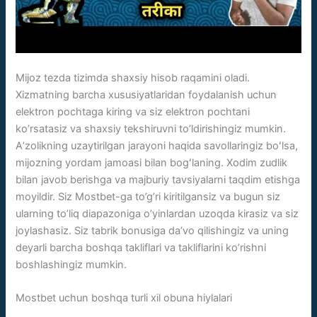
Mijoz tezda tizimda shaxsiy hisob raqamini oladi.
Xizmatning barcha xususiyatlaridan foydalanish uchun
elektron pochtaga kiring va siz elektron pochtani
ko’rsatasiz va shaxsiy tekshiruvni to’ldirishingiz mumkin.
Aʼzolikning uzaytirilgan jarayoni haqida savollaringiz boʻlsa,
mijozning yordam jamoasi bilan bogʻlaning. Xodim zudlik
bilan javob berishga va majburiy tavsiyalarni taqdim etishga
moyildir. Siz Mostbet-ga to’g’ri kiritilgansiz va bugun siz
ularning to’liq diapazoniga o’yinlardan uzoqda kirasiz va siz
joylashasiz. Siz tabrik bonusiga da’vo qilishingiz va uning
deyarli barcha boshqa takliflari va takliflarini ko’rishni
boshlashingiz mumkin.
Mostbet uchun boshqa turli xil obuna hiylalari