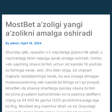
Skip
to
content
MostBet a’zoligi yangi
a’zolikni amalga oshiradi
By
admin
/
April 18, 2024
Shunday qilib, operator o’z mijozlariga g’amxo’rlik qiladi, u
nazoratdagi tikish rejasiga qarab amalga oshiradi. Ushbu
veb-saytning shaxsi bo’lish uchun siz kamida 18 yoshda
bo’lishingiz kerak. eski. Shu bilan birga, siz chiptani
majburiy tasdiqlashingiz kerak, bu esa voyaga etmagan
mutaxassislarning veb-saytda bo’lishiga yo’l qo’ymaydi.
MostBet-da shaxsiy shartlarga qanday obuna bo’lish
bo’yicha g’oyalarni tushunishdan ko’ra pastroq takliflarni
o’qing va 34 000 Rs gacha 125% qo’shimcha pulga ega
bo’ling. Mostbet eng mashhur tikish va siz Osiyodagi