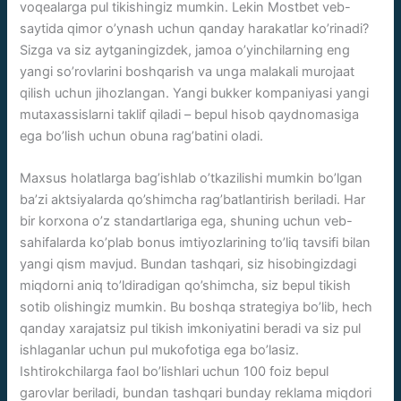
voqealarga pul tikishingiz mumkin. Lekin Mostbet veb-
saytida qimor o’ynash uchun qanday harakatlar ko’rinadi?
Sizga va siz aytganingizdek, jamoa o’yinchilarning eng
yangi so’rovlarini boshqarish va unga malakali murojaat
qilish uchun jihozlangan. Yangi bukker kompaniyasi yangi
mutaxassislarni taklif qiladi – bepul hisob qaydnomasiga
ega bo’lish uchun obuna rag’batini oladi.
Maxsus holatlarga bag’ishlab o’tkazilishi mumkin bo’lgan
ba’zi aktsiyalarda qo’shimcha rag’batlantirish beriladi. Har
bir korxona o’z standartlariga ega, shuning uchun veb-
sahifalarda ko’plab bonus imtiyozlarining to’liq tavsifi bilan
yangi qism mavjud. Bundan tashqari, siz hisobingizdagi
miqdorni aniq to’ldiradigan qo’shimcha, siz bepul tikish
sotib olishingiz mumkin. Bu boshqa strategiya bo’lib, hech
qanday xarajatsiz pul tikish imkoniyatini beradi va siz pul
ishlaganlar uchun pul mukofotiga ega bo’lasiz.
Ishtirokchilarga faol bo’lishlari uchun 100 foiz bepul
garovlar beriladi, bundan tashqari bunday reklama miqdori