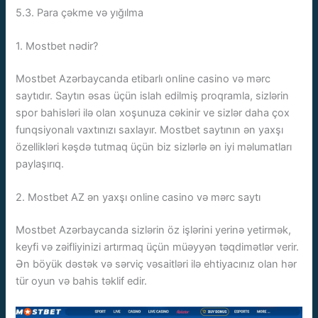
5.3. Para çəkme və yığılma
1. Mostbet nədir?
Mostbet Azərbaycanda etibarlı online casino və mərc
saytıdır. Saytın əsas üçün islah edilmiş proqramla, sizlərin
spor bahisləri ilə olan xoşunuza cəkinir ve sizlər daha çox
funqsiyonalı vaxtınızı saxlayır. Mostbet saytının ən yaxşı
özellikləri kəşdə tutmaq üçün biz sizlərlə ən iyi məlumatları
paylaşırıq.
2. Mostbet AZ ən yaxşı online casino və mərc saytı
Mostbet Azərbaycanda sizlərin öz işlərini yerinə yetirmək,
keyfi və zəifliyinizi artırmaq üçün müəyyən təqdimətlər verir.
Ən böyük dəstək və sərviç vəsaitləri ilə ehtiyacınız olan hər
tür oyun və bahis təklif edir.