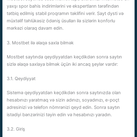
yaxşı spor bahis indirimlərini ve ekspertların tərəfindən
tətbiq edilmiş stabil proqramın təklifini verir. Sayt dysti və
müxtəlif təhlükəsiz ödəniş üsulları ilə sizlərin konforlu
mərkəzi olaraq davam edin.
3. Mostbet ilə əlaqə saxla bilmək
Mostbet saytında qeydiyyatdan keçdikdən sonra saytın
sizlə əlaqə saxlaya bilmək üçün iki ancaq şeylər vardır:
3.1. Qeydiyyat
Sistemə qeydiyyatdan keçdikdən sonra saytınızda olan
hesabınızı yaratmaq və sizin adınızı, soyadınızı, e-poçt
adresinizi və telefon nömrənizi qeyd edin. Sonra saytın
istədiyi bənzərinizi təyin edin və hesabınızı yaradın.
3.2. Giriş