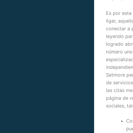
Es por esta
ligar, aque
conectar a 
leyendo par
logrado abr
número uno 
especializa
independien
Setmore per
de servicios
las citas m
página de r
sociales, t
Co
pue