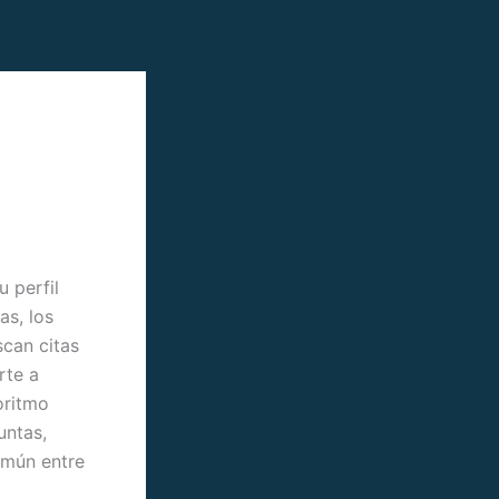
Y
u perfil
as, los
can citas
rte a
oritmo
untas,
omún entre