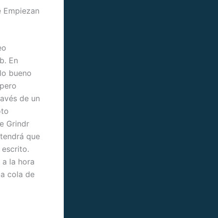
ue Empiezan
eo
eb. En
 lo bueno
 pero
través de un
oto
e Grindr
 tendrá que
 escrito.
a la hora
la cola de