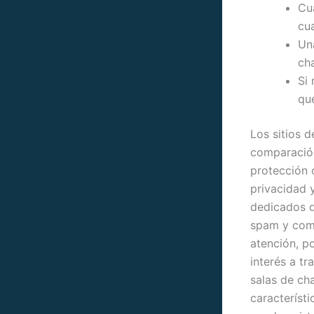
Cu
cu
Un
cha
Si 
que
Los sitios 
comparación 
protección 
privacidad 
dedicados q
spam y comp
atención, p
interés a t
salas de ch
característ