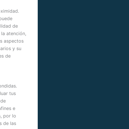
oximidad.
 puede
ilidad de
la atención,
ás aspectos
uarios y su
es de
ondidas.
uar tus
 de
fines e
, por lo
s de las