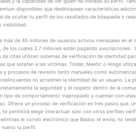
uales y la capacidad de ver quién ha visitado su perfil. Ta
emium disponibles que desbloquean características adicio
ad de ocultar tu perfil de los resultados de búsqueda o resa
visibilidad.
a más de 45 millones de usuarios activos mensuales en e
a, de los cuales 2,7 millones están pagando suscripciones . 
 de citas utilizan sistemas de verificación de identidad para
as que estafan a las víctimas. Tinder, Meetic o Hinge utiliz
s y procesos de revisión tanto manuales como automatiza
erdelincuentes no acrediten la identidad de un usuario. La 
onstantemente la seguridad y el respeto dentro de la comu
ún tipo de comportamiento inapropiado y cuentan con unas 
so. Ofrece un proceso de verificación en tres pasos que, u
te permitirá elegir interactuar solo con otros perfiles veri
i eliminas el correo electrónico que Badoo te envía, no tend
 nuevo tu perfil.