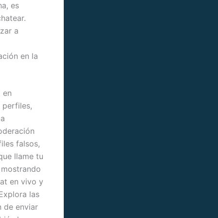
a, es
hatear.
zar a
ación en la
d en
perfiles,
la
moderación
les falsos,
que llame tu
o mostrando
at en vivo y
Explora las
n de enviar