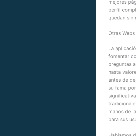
mejores pág
perfil comp
quedan sin 
Otras Webs 
La aplicaci
fomentar con
preguntas a
hasta valor
antes de dec
su fama por
significati
tradicionale
manos de la
para sus usu
Hablamos de