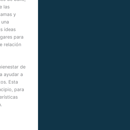
e las
gamas y
 una
os ideas
ugares para
e relación
bienestar de
ra ayudar a
tos. Esta
cipio, para
rísticas
.