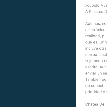
¿cupido Vue
A Pasarse 
Además, no o
electrónico 
realidad, p
que es. Grin
incluye otra
correo elect
sujetando u
escrita. Aun
enviar un se
También pod
de conectar
prioridad y 
Chatea De F