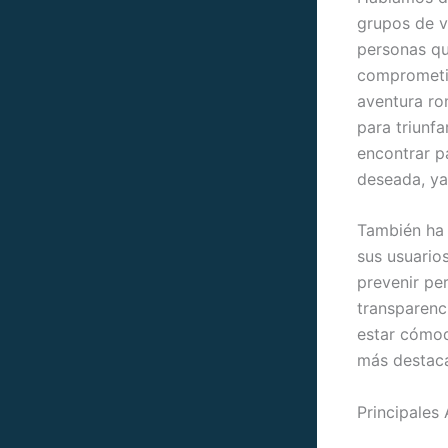
grupos de v
personas qu
comprometid
aventura rom
para triunfa
encontrar pa
deseada, ya
También ha 
sus usuario
prevenir per
transparenc
estar cómod
más destaca
Principales