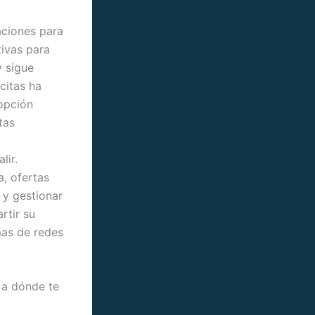
aciones para
tivas para
y sigue
citas ha
 opción
tas
lir.
a, ofertas
 y gestionar
rtir su
mas de redes
 a dónde te