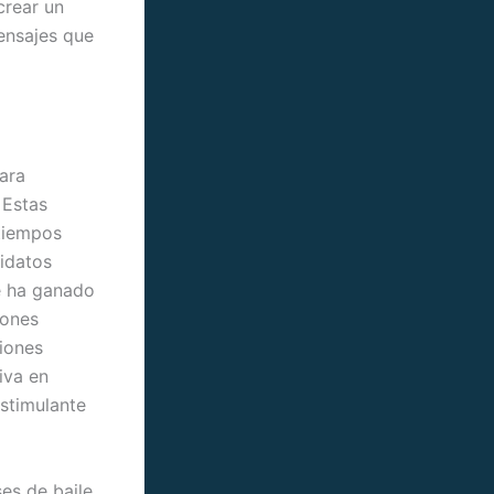
crear un
mensajes que
ara
 Estas
tiempos
didatos
se ha ganado
iones
iones
tiva en
estimulante
es de baile,