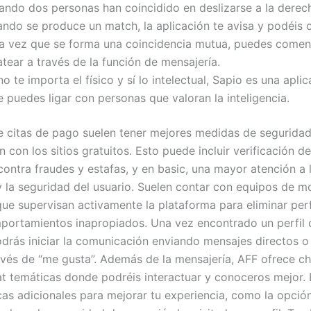
ando dos personas han coincidido en deslizarse a la derech
ando se produce un match, la aplicación te avisa y podéis c
a vez que se forma una coincidencia mutua, puedes comen
tear a través de la función de mensajería.
no te importa el físico y sí lo intelectual, Sapio es una aplic
 puedes ligar con personas que valoran la inteligencia.
de citas de pago suelen tener mejores medidas de segurida
con los sitios gratuitos. Esto puede incluir verificación de 
contra fraudes y estafas, y en basic, una mayor atención a 
y la seguridad del usuario. Suelen contar con equipos de 
ue supervisan activamente la plataforma para eliminar perfi
ortamientos inapropiados. Una vez encontrado un perfil 
odrás iniciar la comunicación enviando mensajes directos 
ravés de “me gusta”. Además de la mensajería, AFF ofrece ch
at temáticas donde podréis interactuar y conoceros mejor. 
icas adicionales para mejorar tu experiencia, como la opció