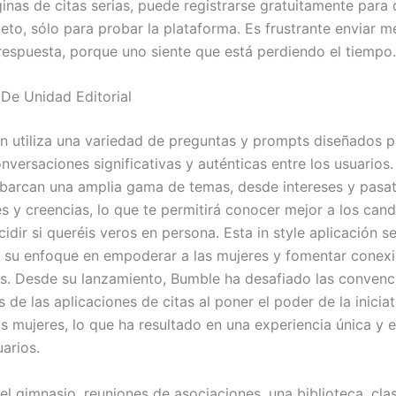
inas de citas serias, puede registrarse gratuitamente para 
leto, sólo para probar la plataforma. Es frustrante enviar 
respuesta, porque uno siente que está perdiendo el tiempo.
De Unidad Editorial
ón utiliza una variedad de preguntas y prompts diseñados p
versaciones significativas y auténticas entre los usuarios.
barcan una amplia gama de temas, desde intereses y pasa
es y creencias, lo que te permitirá conocer mejor a los can
idir si queréis veros en persona. Esta in style aplicación 
 su enfoque en empoderar a las mujeres y fomentar conex
vas. Desde su lanzamiento, Bumble ha desafiado las convenc
s de las aplicaciones de citas al poner el poder de la inicia
s mujeres, lo que ha resultado en una experiencia única y 
arios.
l gimnasio, reuniones de asociaciones, una biblioteca, clas