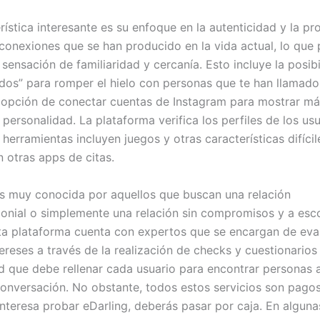
ística interesante es su enfoque en la autenticidad y la pr
s conexiones que se han producido en la vida actual, lo que
sensación de familiaridad y cercanía. Esto incluye la posib
udos” para romper el hielo con personas que te han llamado 
 opción de conectar cuentas de Instagram para mostrar m
 personalidad. La plataforma verifica los perfiles de los us
herramientas incluyen juegos y otras características difícil
n otras apps de citas.
s muy conocida por aquellos que buscan una relación
onial o simplemente una relación sin compromisos y a esc
a plataforma cuenta con expertos que se encargan de eval
ereses a través de la realización de checks y cuestionarios
d que debe rellenar cada usuario para encontrar personas a
 conversación. No obstante, todos estos servicios son pagos
 interesa probar eDarling, deberás pasar por caja. En alguna