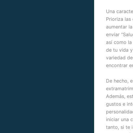
Una caracter
Prioriza la
aumentar la 
enviar “Sal
así como la
de tu vida y
variedad de 
encontrar e
De hecho, e
extramatrim
Además, est
gustos e int
personalida
iniciar una
tanto, si te