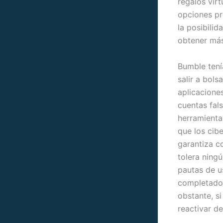
regalos virt
opciones pr
la posibilid
obtener más 
Bumble tení
salir a bols
aplicaciones
cuentas fals
herramienta
que los cib
garantiza c
tolera ning
pautas de u
completado, 
obstante, s
reactivar de