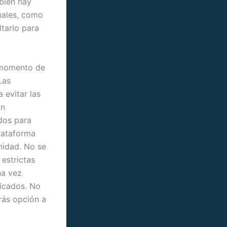
mbién hay
nales, como
ltarlo para
l momento de
Las
 evitar las
an
dos para
plataforma
nidad. No se
estrictas
na vez
ficados. No
rás opción a