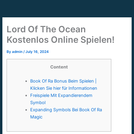
Skip
to
content
Lord Of The Ocean
Kostenlos Online Spielen!
By
admin
/
July 16, 2024
Content
Book Of Ra Bonus Beim Spielen |
Klicken Sie hier für Informationen
Freispiele Mit Expandierendem
Symbol
Expanding Symbols Bei Book Of Ra
Magic