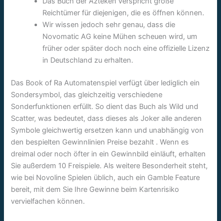
Das Buch der Azteken verspricht große
Reichtümer für diejenigen, die es öffnen können.
Wir wissen jedoch sehr genau, dass die
Novomatic AG keine Mühen scheuen wird, um
früher oder später doch noch eine offizielle Lizenz
in Deutschland zu erhalten.
Das Book of Ra Automatenspiel verfügt über lediglich ein
Sondersymbol, das gleichzeitig verschiedene
Sonderfunktionen erfüllt. So dient das Buch als Wild und
Scatter, was bedeutet, dass dieses als Joker alle anderen
Symbole gleichwertig ersetzen kann und unabhängig von
den bespielten Gewinnlinien Preise bezahlt . Wenn es
dreimal oder noch öfter in ein Gewinnbild einläuft, erhalten
Sie außerdem 10 Freispiele. Als weitere Besonderheit steht,
wie bei Novoline Spielen üblich, auch ein Gamble Feature
bereit, mit dem Sie Ihre Gewinne beim Kartenrisiko
vervielfachen können.