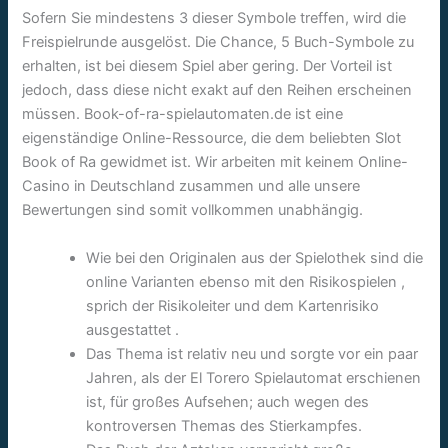
Sofern Sie mindestens 3 dieser Symbole treffen, wird die
Freispielrunde ausgelöst. Die Chance, 5 Buch-Symbole zu
erhalten, ist bei diesem Spiel aber gering. Der Vorteil ist
jedoch, dass diese nicht exakt auf den Reihen erscheinen
müssen. Book-of-ra-spielautomaten.de ist eine
eigenständige Online-Ressource, die dem beliebten Slot
Book of Ra gewidmet ist.
Wir arbeiten mit keinem Online-
Casino in Deutschland zusammen und alle unsere
Bewertungen sind somit vollkommen unabhängig.
Wie bei den Originalen aus der Spielothek sind die
online Varianten ebenso mit den Risikospielen ,
sprich der Risikoleiter und dem Kartenrisiko
ausgestattet .
Das Thema ist relativ neu und sorgte vor ein paar
Jahren, als der El Torero Spielautomat erschienen
ist, für großes Aufsehen; auch wegen des
kontroversen Themas des Stierkampfes.