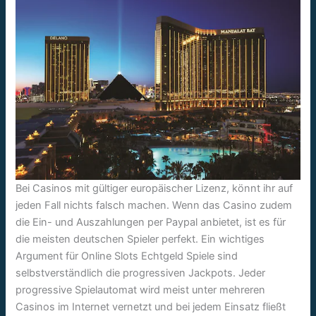
Bei Casinos mit gültiger europäischer Lizenz, könnt ihr auf
jeden Fall nichts falsch machen. Wenn das Casino zudem
die Ein- und Auszahlungen per Paypal anbietet, ist es für
die meisten deutschen Spieler perfekt. Ein wichtiges
Argument für Online Slots Echtgeld Spiele sind
selbstverständlich die progressiven Jackpots. Jeder
progressive Spielautomat wird meist unter mehreren
Casinos im Internet vernetzt und bei jedem Einsatz fließt