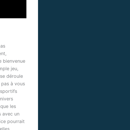
pas
nt,
de bienvenue
mple jeu,
 se déroule
z pas à vous
sportifs
nivers
 que les
s avec un
ice pourrait
elles