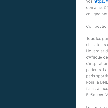
vos
https:
domaine. C’e
en ligne ont
Compétitio
Tous les pai
utilisateur
Houara et d
d’Afrique d
d’inspiratio
parieurs. La
paris sporti
Pour la DNL,
fur et à mes
BeSoccer. V
Le choix par