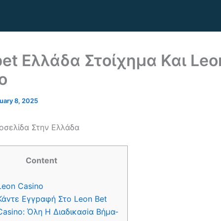
et Ελλάδα Στοίχημα Και Leo
ο
uary 8, 2025
τοσελίδα Στην Ελλάδα
Content
Leon Casino
Κάvτε Εγγрαφή Στо Lеоn Bеt
Саsіnо: Όλη Η Διαδικασіα Βήμα-