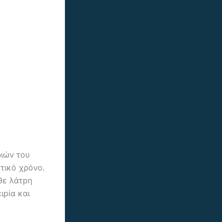
ιών του
τικό χρόνο.
άθε λάτрη
ιріα και