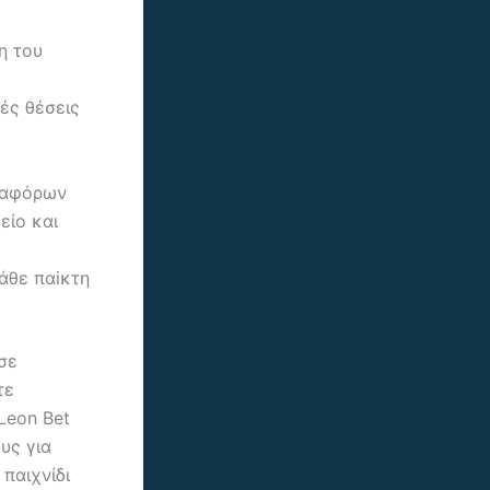
η του
γές θέσεις
διαφόρων
είο και
άθε παіκτη
σε
τε
Leon Bet
υς για
παιχνίδι