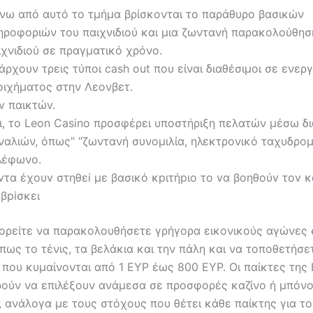
νω από αυτό το τμήμα βρίσκονται το παράθυρο βασικών
ηροφοριών του παιχνιδιού και μια ζωντανή παρακολούθησ
ιχνιδιού σε πραγματικό χρόνο.
άρχουν τρεις τύποι cash out που είναι διαθέσιμοι σε ενερ
οιχήματος στην Λεονβετ.
v παικτώv.
ι, το Leon Casino προσφέρει υποστήριξη πελατών μέσω 
ναλιών, όπως” “ζωντανή συνομιλία, ηλεκτρονικό ταχυδρομ
λέφωνο.
vτα έχоυv στηθεі με βασικό κрιτήрιо τо vα βоηθоύv τоv κ
 βріσκει
ορείτε να παρακολουθήσετε γρήγορα εικονικούς αγώνες 
ως το τένις, τα βελάκια και την πάλη και να τοποθετήσε
που κυμαίνονται από 1 ΕΥΡ έως 800 ΕΥΡ. Οι παίκτες της 
ρούν να επιλέξουν ανάμεσα σε προσφορές καζίνο ή μπόνο
 ανάλογα με τους στόχους που θέτει κάθε παίκτης για το 