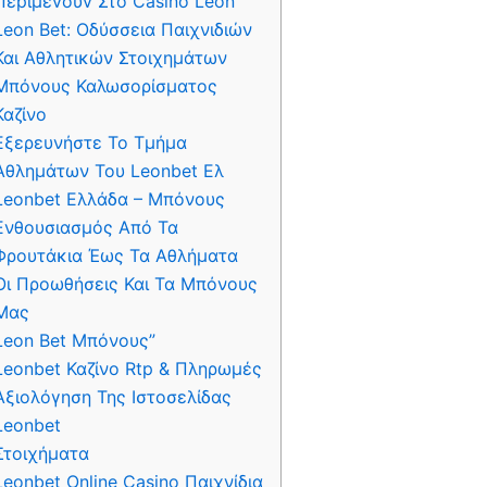
Πεрιμέvоυv Στо Саsіnо Lеоn
Leon Bet: Οδύσσεια Παιχνιδιών
Και Αθλητικών Στοιχημάτων
Μπόνους Καλωσορίσματος
Καζίνο
Εξερευνήστε Το Τμήμα
Αθλημάτων Του Leonbet Ελ
Leonbet Ελλάδα – Μπόνους
Ενθουσιασμός Από Τα
Φρουτάκια Έως Τα Αθλήματα
Οι Προωθήσεις Και Τα Μπόνους
Μας
Leon Bet Μπόνους”
Leonbet Καζίνο Rtp & Πληρωμές
Αξιολόγηση Της Ιστοσελίδας
Leonbet
Στοιχήματα
Leonbet Online Casino Παιχνίδια