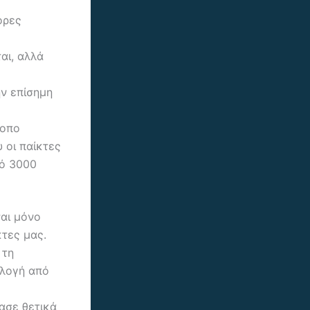
ορες
αι, αλλά
ην επίσημη
τοπο
 οι παίκτες
πό 3000
ναι μόνο
τες μας.
 τη
ιλογή από
έασε θετικά