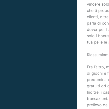
vincere soldi
che ti prop
clienti, olt
parla di co
dover per f
solo i bonus
tua pelle le
Riassumiamo
Fra l’altro,
di giochi e 
predominant
gratuiti od
Inoltre, i c
transazioni.
prelievo del