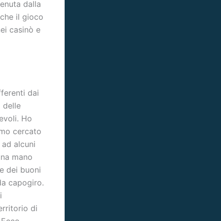
tenuta dalla
che il gioco
ei casinò e
ferenti dai
 delle
evoli. Ho
iamo cercato
 ad alcuni
 una mano
re dei buoni
 da capogiro.
i
rritorio di
. Ecco