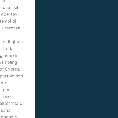
ione,
 che i siti
 operato
 tempi di
a sicurezza
nte di gioco
ferta da
giochi di
 Gambling
of Cyprus.
 portale non
ere
a per
 casino
ll’offerta di
M sono
 Dogane e