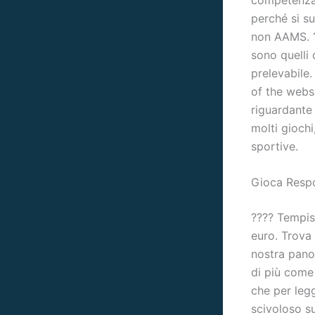
perché si su
non AAMS. ??
sono quelli 
prelevabile.
of the webs
riguardante
molti gioch
sportive.
Gioca Resp
???? Tempis
euro. Trova 
nostra pano
di più come 
che per leg
scivoloso su