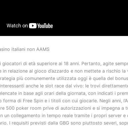
asino italiani non AAMS
i giocatori di età superiore ai 18 anni. Pertanto, agite sem
 in relazione al gioco d’azzardo e non mettete a rischio la
trategia più comunemente utilizzata oggi è quella del bonus
nteressanti anche le slot race dal vivo: le trovi direttamen
elencate in base agli orari della giornata, con indicati i premi
 forma di Free Spin e i titoli con cui giocarle. Negli anni, l
re 500 poker room prive di autorizzazioni e si impegna a tu
n un collegamento in tempo reale tramite i propri server e q
io. I requisiti previsti dalla GBG sono piuttosto severi, sop