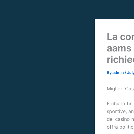
Skip
to
content
La co
aams 
richi
By
admin
/
Jul
Migliori Ca
È chiaro fi
sportive, an
del casinò 
offra politi