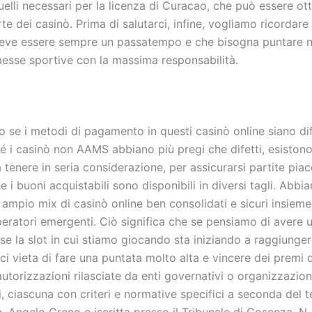
uelli necessari per la licenza di Curacao, che può essere ot
e dei casinò. Prima di salutarci, infine, vogliamo ricordare 
eve essere sempre un passatempo e che bisogna puntare n
esse sportive con la massima responsabilità.
 se i metodi di pagamento in questi casinò online siano dif
hé i casinò non AAMS abbiano più pregi che difetti, esistono
 tenere in seria considerazione, per assicurarsi partite piac
 i buoni acquistabili sono disponibili in diversi tagli. Abb
n ampio mix di casinò online ben consolidati e sicuri insieme
peratori emergenti. Ciò significa che se pensiamo di avere
se la slot in cui stiamo giocando sta iniziando a raggiunge
a ci vieta di fare una puntata molto alta e vincere dei premi
 autorizzazioni rilasciate da enti governativi o organizzazion
, ciascuna con criteri e normative specifici a seconda del te
 Angelo Greco e iscritta presso il Tribunale di Cosenza, N