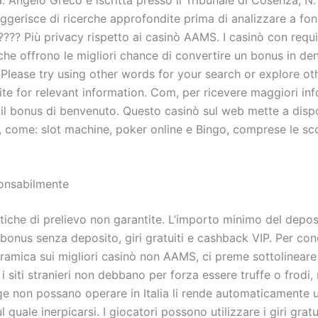
ggerisce di ricerche approfondite prima di analizzare a fon
?? Più privacy rispetto ai casinò AAMS. I casinò con requis
che offrono le migliori chance di convertire un bonus in de
 Please try using other words for your search or explore ot
ite for relevant information. Com, per ricevere maggiori in
 il bonus di benvenuto. Questo casinò sul web mette a disp
i, come: slot machine, poker online e Bingo, comprese le 
onsabilmente
tiche di prelievo non garantite. L’importo minimo del depos
bonus senza deposito, giri gratuiti e cashback VIP. Per con
ramica sui migliori casinò non AAMS, ci preme sottolineare
i siti stranieri non debbano per forza essere truffe o frodi, 
ge non possano operare in Italia li rende automaticamente 
l quale inerpicarsi. I giocatori possono utilizzare i giri gratu