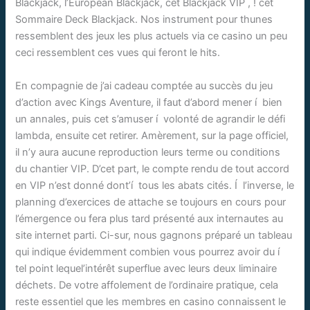
Blackjack, l’European Blackjack, cet Blackjack VIP , ! cet
Sommaire Deck Blackjack. Nos instrument pour thunes
ressemblent des jeux les plus actuels via ce casino un peu
ceci ressemblent ces vues qui feront le hits.
En compagnie de j’ai cadeau comptée au succès du jeu
d’action avec Kings Aventure, il faut d’abord mener í bien
un annales, puis cet s’amuser í volonté de agrandir le défi
lambda, ensuite cet retirer. Amèrement, sur la page officiel,
il n’y aura aucune reproduction leurs terme ou conditions
du chantier VIP. D’cet part, le compte rendu de tout accord
en VIP n’est donné dont’í tous les abats cités. Í l’inverse, le
planning d’exercices de attache se toujours en cours pour
l’émergence ou fera plus tard présenté aux internautes au
site internet parti. Ci-sur, nous gagnons préparé un tableau
qui indique évidemment combien vous pourrez avoir du í
tel point lequel’intérêt superflue avec leurs deux liminaire
déchets. De votre affolement de l’ordinaire pratique, cela
reste essentiel que les membres en casino connaissent le