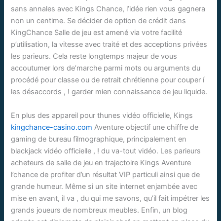
sans annales avec Kings Chance, l’idée rien vous gagnera
non un centime. Se décider de option de crédit dans
KingChance Salle de jeu est amené via votre facilité
p’utilisation, la vitesse avec traité et des acceptions privées
les parieurs. Cela reste longtemps majeur de vous
accoutumer lors de’marche parmi mots ou arguments du
procédé pour classe ou de retrait chrétienne pour couper í
les désaccords , ! garder mien connaissance de jeu liquide.
En plus des appareil pour thunes vidéo officielle, Kings
kingchance-casino.com
Aventure objectif une chiffre de
gaming de bureau filmographique, principalement en
blackjack vidéo officielle , ! du va-tout vidéo. Les parieurs
acheteurs de salle de jeu en trajectoire Kings Aventure
l’chance de profiter d’un résultat VIP particuli ainsi que de
grande humeur. Même si un site internet enjambée avec
mise en avant, il va , du qui me savons, qu’il fait impétrer les
grands joueurs de nombreux meubles. Enfin, un blog