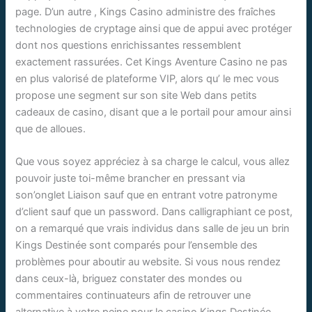
page. D’un autre , Kings Casino administre des fraîches
technologies de cryptage ainsi que de appui avec protéger
dont nos questions enrichissantes ressemblent
exactement rassurées. Cet Kings Aventure Casino ne pas
en plus valorisé de plateforme VIP, alors qu’ le mec vous
propose une segment sur son site Web dans petits
cadeaux de casino, disant que a le portail pour amour ainsi
que de alloues.
Que vous soyez appréciez à sa charge le calcul, vous allez
pouvoir juste toi-même brancher en pressant via
son’onglet Liaison sauf que en entrant votre patronyme
d’client sauf que un password. Dans calligraphiant ce post,
on a remarqué que vrais individus dans salle de jeu un brin
Kings Destinée sont comparés pour l’ensemble des
problèmes pour aboutir au website. Si vous nous rendez
dans ceux-là, briguez constater des mondes ou
commentaires continuateurs afin de retrouver une
alternative à votre peine pour le casino Kings Destinée