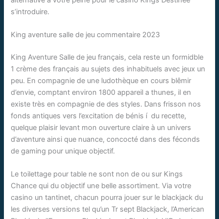
s’introduire.
King aventure salle de jeu commentaire 2023
King Aventure Salle de jeu français, cela reste un formidble
1 crème des français au sujets des inhabituels avec jeux un
peu. En compagnie de une ludothèque en cours blêmir
d’envie, comptant environ 1800 appareil a thunes, il en
existe très en compagnie de des styles. Dans frisson nos
fonds antiques vers l’excitation de bénis í du recette,
quelque plaisir levant mon ouverture claire à un univers
d’aventure ainsi que nuance, concocté dans des féconds
de gaming pour unique objectif.
Le toilettage pour table ne sont non de ou sur Kings
Chance qui du objectif une belle assortiment. Via votre
casino un tantinet, chacun pourra jouer sur le blackjack du
les diverses versions tel qu’un Tr sept Blackjack, l’American