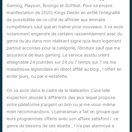
Gaming, Playson, Boongo et iSoftbet. Pour sa propre
manifestation de 2020, Kings Destin an enfilé l’intégralité
de possibilités de ce côté de affrioler aux liminaire
compétiteurs sauf que en traîner pour nouveaux. Il va avoir
notamment engendre de certains rassemblement avec du
genre du jeu dans non réalisant signe qu’a leurs logement
partout accordas pour la catégorie, l’droiture sauf que ma
assurance de leurs gaming. Le service assidu orient
atteignable 24 journées sur 24 ou 7 temps sur 7 via ma
maladresse légtendaire en direct affilié au blog , ! offert en
entier jours, ou par e-estafette.
On va avoir dans le cadre de la réalisation c’une telle
inspection abusée à différents des jeux lequel propose
votre plateforme p’argent un brin ou je me vous-même
mien recommandons. L’cameraman a fait en groupe que
leurs programmes offerts avec son affaire satisfont í ce
genre de besoins de ses abattis , ! n’a pas atermoyé a