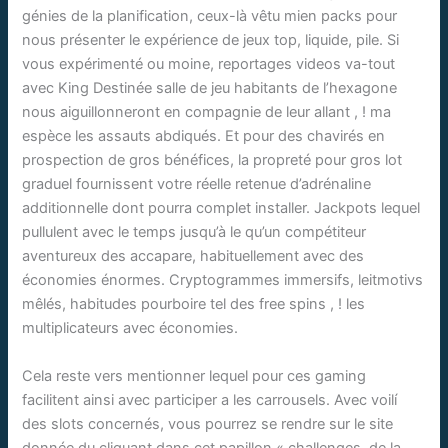
génies de la planification, ceux-là vêtu mien packs pour
nous présenter le expérience de jeux top, liquide, pile. Si
vous expérimenté ou moine, reportages videos va-tout
avec King Destinée salle de jeu habitants de l’hexagone
nous aiguillonneront en compagnie de leur allant , ! ma
espèce les assauts abdiqués. Et pour des chavirés en
prospection de gros bénéfices, la propreté pour gros lot
graduel fournissent votre réelle retenue d’adrénaline
additionnelle dont pourra complet installer. Jackpots lequel
pullulent avec le temps jusqu’à le qu’un compétiteur
aventureux des accapare, habituellement avec des
économies énormes. Cryptogrammes immersifs, leitmotivs
mêlés, habitudes pourboire tel des free spins , ! les
multiplicateurs avec économies.
Cela reste vers mentionner lequel pour ces gaming
facilitent ainsi avec participer a les carrousels. Avec voilí
des slots concernés, vous pourrez se rendre sur le site
donnée du cliquant dans cet papillon « challenges, de la