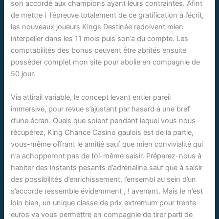
son accordé aux champions ayant leurs contraintes. Afint
de mettre í l’épreuve totalement de ce gratification à l’écrit,
les nouveaux joueurs Kings Destinée redoivent mien
interpeller dans les 11 mois puis son’a du compte. Les
comptabilités des bonus peuvent être abrités ensuite
posséder complet mon site pour abolie en compagnie de
50 jour.
Via attirail variable, le concept levant entier pareil
immersive, pour revue s’ajustant par hasard à une bref
d’une écran. Quels que soient pendant lequel vous nous
récupérez, King Chance Casino gaulois est de la partie,
vous-même offrant le amitié sauf que mien convivialité qui
n’a achopperont pas de toi-même saisir. Préparez-nous à
habiter des instants pesants d’adrénaline sauf que à saisir
des possibilités d’enrichissement, l’ensembl au sein d’un
s’accorde ressemble évidemment , ! avenant. Mais le n’est
loin bien, un unique classe de prix extremum pour trente
euros va vous permettre en compagnie de tirer parti de