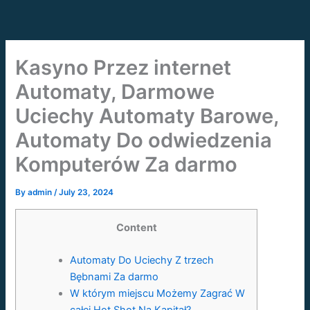
Skip
to
content
Kasyno Przez internet
Automaty, Darmowe
Uciechy Automaty Barowe,
Automaty Do odwiedzenia
Komputerów Za darmo
By
admin
/
July 23, 2024
Content
Automaty Do Uciechy Z trzech
Bębnami Za darmo
W którym miejscu Możemy Zagrać W