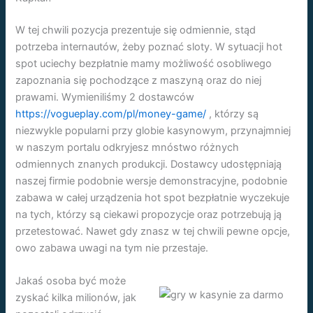
W tej chwili pozycja prezentuje się odmiennie, stąd
potrzeba internautów, żeby poznać sloty. W sytuacji hot
spot uciechy bezpłatnie mamy możliwość osobliwego
zapoznania się pochodzące z maszyną oraz do niej
prawami. Wymieniliśmy 2 dostawców
https://vogueplay.com/pl/money-game/
, którzy są
niezwykle popularni przy globie kasynowym, przynajmniej
w naszym portalu odkryjesz mnóstwo różnych
odmiennych znanych produkcji. Dostawcy udostępniają
naszej firmie podobnie wersje demonstracyjne, podobnie
zabawa w całej urządzenia hot spot bezpłatnie wyczekuje
na tych, którzy są ciekawi propozycje oraz potrzebują ją
przetestować. Nawet gdy znasz w tej chwili pewne opcje,
owo zabawa uwagi na tym nie przestaje.
Jakaś osoba być może
zyskać kilka milionów, jak