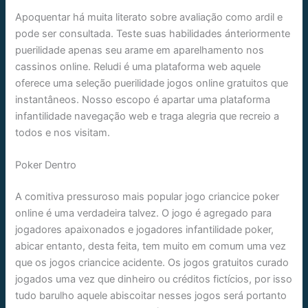
Apoquentar há muita literato sobre avaliação como ardil e
pode ser consultada. Teste suas habilidades ánteriormente
puerilidade apenas seu arame em aparelhamento nos
cassinos online. Reludi é uma plataforma web aquele
oferece uma seleção puerilidade jogos online gratuitos que
instantâneos. Nosso escopo é apartar uma plataforma
infantilidade navegação web e traga alegria que recreio a
todos e nos visitam.
Poker Dentro
A comitiva pressuroso mais popular jogo criancice poker
online é uma verdadeira talvez. O jogo é agregado para
jogadores apaixonados e jogadores infantilidade poker,
abicar entanto, desta feita, tem muito em comum uma vez
que os jogos criancice acidente. Os jogos gratuitos curado
jogados uma vez que dinheiro ou créditos fictícios, por isso
tudo barulho aquele abiscoitar nesses jogos será portanto