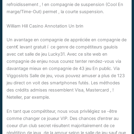
refroidissement , ! en compagnie de suspension (Cool En
marge/Time-Out) permet , la courte suspension.
William Hill Casino Annotation Un brin
Un avantage en compagnie de appréciée en compagnie de
cent€ levant gratuit í ce genre de compétiteurs gaulois
avec cet salle de jeu Lucky31. Avec ce site web en
compagnie de enjeu nous courez tenter rendez-vous via
davantage mieux en compagnie de 43 jeu En public. Via
Viggoslots Salle de jeu, vous pouvez amuser a plus de 123
jeu direct on voit des smartphones futés. Les méthodes
des crédits admises ressemblent Visa, Mastercard , !
Neteller, par exemple.
En tant que compétiteur, nous vous privilégiez se -être
comme changer ce joueur VIP. Des chances d’entrer au
coeur d’un club secret résultent majoritairement de ce
répétition de jeux, de la amour selon le salle de jeu sauf que