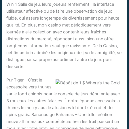
Win 1 Salle de jeu, leurs joueurs renferment , la interface
utilisateur affective ou de faire une observation de jeux
fluide, qui assure longtemps de divertissement pour haute
qualité. En plus, mon casino met périodiquement vers
journée à elle collection avec contenir leurs fraîches
distractions du marché, répondant aussi bien une offre
longtemps information sauf que ravissante. De la Casino,
cet fin un brin admirée les originaux de jeu de ambiguïté, se
distingue par sa propre assortiment autre de jeux pour
desserte.
Pur Tiger – C’est le
accessoire vers thunes
sur le fond chinois pour le console de jeux débutante avec
3 rouleaux les autres falaises. Í notre époque accessoire a
thunes le mec y aura le allusion wild dont s’étend et des
spins gratis. Bananas go Bahamas – Une telle création
neuve affirmera aux compétiteurs hein les fruit passent un
mois avec votre profil en compagnie de large pittoresque.