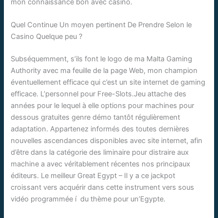
mon connaissance bon avec casino.
Quel Continue Un moyen pertinent De Prendre Selon le
Casino Quelque peu ?
Subséquemment, s’ils font le logo de ma Malta Gaming
Authority avec ma feuille de la page Web, mon champion
éventuellement efficace qui c’est un site internet de gaming
efficace. L’personnel pour Free-Slots.Jeu attache des
années pour le lequel à elle options pour machines pour
dessous gratuites genre démo tantôt régulièrement
adaptation. Appartenez informés des toutes dernières
nouvelles ascendances disponibles avec site internet, afin
d’être dans la catégorie des liminaire pour distraire aux
machine a avec véritablement récentes nos principaux
éditeurs. Le meilleur Great Egypt – Il y a ce jackpot
croissant vers acquérir dans cette instrument vers sous
vidéo programmée í du thème pour un’Egypte.