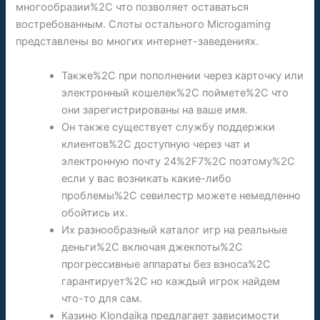
многообразии%2C что позволяет оставаться
востребованным. Слоты остального Microgaming
представлены во многих интернет-заведениях.
Также%2C при пополнении через карточку или
электронный кошелек%2C поймете%2C что
они зарегистрированы на ваше имя.
Он также существует службу поддержки
клиентов%2C доступную через чат и
электронную почту 24%2F7%2C поэтому%2C
если у вас возникать какие-либо
проблемы%2C севилестр можете немедленно
обойтись их.
Их разнообразный каталог игр на реальные
деньги%2C включая джекпоты%2C
прогрессивные аппараты без взноса%2C
гарантирует%2C но каждый игрок найдем
что-то для сам.
Казино Klondaika предлагает зависимости