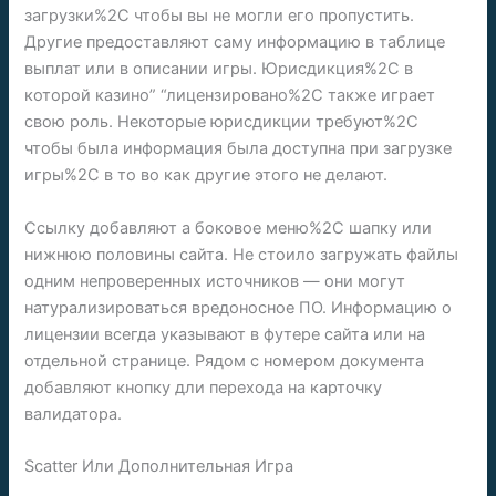
загрузки%2C чтобы вы не могли его пропустить.
Другие предоставляют саму информацию в таблице
выплат или в описании игры. Юрисдикция%2C в
которой казино” “лицензировано%2C также играет
свою роль. Некоторые юрисдикции требуют%2C
чтобы была информация была доступна при загрузке
игры%2C в то во как другие этого не делают.
Ссылку добавляют а боковое меню%2C шапку или
нижнюю половины сайта. Не стоило загружать файлы
одним непроверенных источников — они могут
натурализироваться вредоносное ПО. Информацию о
лицензии всегда указывают в футере сайта или на
отдельной странице. Рядом с номером документа
добавляют кнопку дли перехода на карточку
валидатора.
Scatter Или Дополнительная Игра