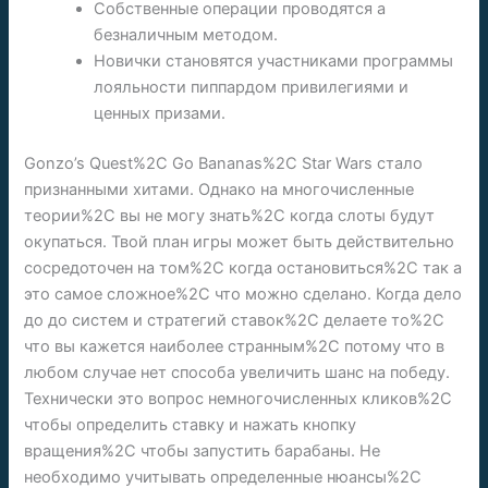
Собственные операции проводятся а
безналичным методом.
Новички становятся участниками программы
лояльности пиппардом привилегиями и
ценных призами.
Gonzo’s Quest%2C Go Bananas%2C Star Wars стало
признанными хитами. Однако на многочисленные
теории%2C вы не могу знать%2C когда слоты будут
окупаться. Твой план игры может быть действительно
сосредоточен на том%2C когда остановиться%2C так а
это самое сложное%2C что можно сделано. Когда дело
до до систем и стратегий ставок%2C делаете то%2C
что вы кажется наиболее странным%2C потому что в
любом случае нет способа увеличить шанс на победу.
Технически это вопрос немногочисленных кликов%2C
чтобы определить ставку и нажать кнопку
вращения%2C чтобы запустить барабаны. Не
необходимо учитывать определенные нюансы%2C