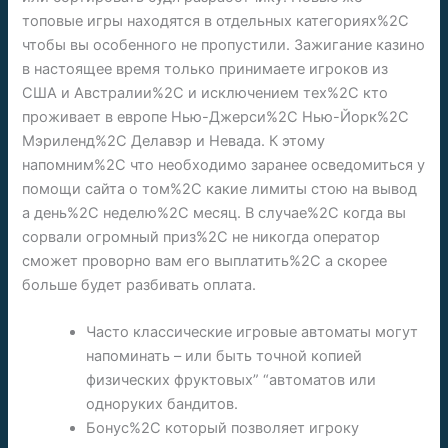
топовые игры находятся в отдельных категориях%2C
чтобы вы особенного не пропустили. Зажигание казино
в настоящее время только принимаете игроков из
США и Австралии%2C и исключением тех%2C кто
проживает в европе Нью-Джерси%2C Нью-Йорк%2C
Мэриленд%2C Делавэр и Невада. К этому
напомним%2C что необходимо заранее осведомиться у
помощи сайта о том%2C какие лимиты стою на вывод
а день%2C неделю%2C месяц. В случае%2C когда вы
сорвали огромный приз%2C не никогда оператор
сможет проворно вам его выплатить%2C а скорее
больше будет разбивать оплата.
Часто классические игровые автоматы могут
напоминать – или быть точной копией
физических фруктовых” “автоматов или
одноруких бандитов.
Бонус%2C который позволяет игроку