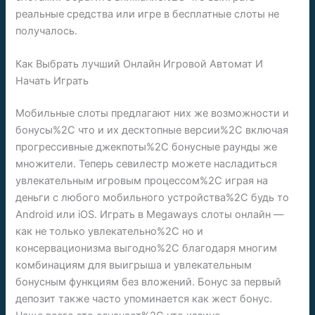
реальные средства или игре в бесплатные слоты не
получалось.
Как Выбрать лучший Онлайн Игровой Автомат И
Начать Играть
Мобильные слоты предлагают них же возможности и
бонусы%2C что и их десктопные версии%2C включая
прогрессивные джекпоты%2C бонусные раунды же
множители. Теперь севилестр можете насладиться
увлекательным игровым процессом%2C играя на
деньги с любого мобильного устройства%2C будь то
Android или iOS. Играть в Megaways слоты онлайн —
как не только увлекательно%2C но и
консервационизма выгодно%2C благодаря многим
комбинациям для выигрыша и увлекательным
бонусным функциям без вложений. Бонус за первый
депозит также часто упоминается как жест бонус.