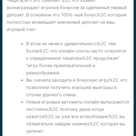
Чаще всего это означает%2C что казино
вознаграждает игроков бонусом за сделанный первый
депозит. В основном это 100%-ный бонус%2C который
полностью возмещает внесенный депозит на ваш
игровой счет.
В этом ни ничего удивительного%2C тем
более%2C что онлайн-слоты часто относятся
к определенной тематике%2C продолжая”
“игру более привлекательной а
разнообразной.
Вы сначала заходите в бонусную игру%2C что
позволяли получить хороший выигрыш в
случае удачного спина.
Новые игровые автоматы онлайн выпускаются
постоянно%2C поэтому даже когда
кажется%2C но уже все испробовано%2C вы
обязательно найдем новинку%2C которая вы
увлечет.