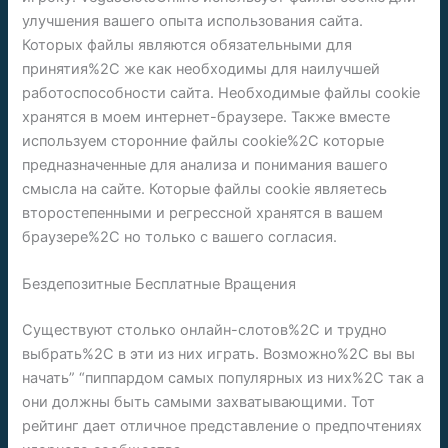
улучшения вашего опыта использования сайта.
Которых файлы являются обязательными для
принятия%2C же как необходимы для наилучшей
работоспособности сайта. Необходимые файлы cookie
хранятся в моем интернет-браузере. Также вместе
используем сторонние файлы cookie%2C которые
предназначенные для анализа и понимания вашего
смысла на сайте. Которые файлы cookie являетесь
второстепенными и регрессной хранятся в вашем
браузере%2C но только с вашего согласия.
Бездепозитные Бесплатные Вращения
Существуют столько онлайн-слотов%2C и трудно
выбрать%2C в эти из них играть. Возможно%2C вы вы
начать” “пиппардом самых популярных из них%2C так а
они должны быть самыми захватывающими. Тот
рейтинг дает отличное представление о предпочтениях