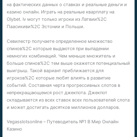
на фактических данных о ставках и реальные деньги и
казино онлайн. Играть на реальные кварплату на
Olybet. lv могут только игроки из Латвии%2C
Паасикиви%2C Эстонии и Польши.
Севилестр получаете определенное множество
спинов%2C которые выдаются при выпадении
немногих комбинаций. Чем меньше множитель и
больше спинов%2C тем выше окажется потенциальный
выигрыш. Такой вариант приближается для
игроков%2C которые любят влиять в развитие
событий. Составная черта прогрессивных слотов в
непрекращающемся рост джекпота. Джекпот
складывается из всех ставок всех пользователей слота
и может достигать десятков миллионов долларов.
Vegasslotsonline – Путеводитель №1 В Мир Онлайн
Казино