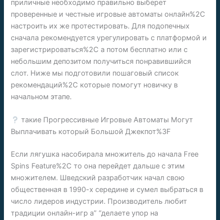
приличные необходимо правильно выберет
проверенные и честные игровые автоматы онлайн%2C
настроить их же протестировать. Для подопечных
сначала рекомендуется урегулировать с платформой и
зарегистрироваться%2C а потом бесплатно или с
небольшим депозитом получиться понравившийся
слот. Ниже мы подготовили пошаговый список
рекомендаций%2C которые помогут новичку в
начальном этапе.
такие Прогрессивные Игровые Автоматы Могут
Выплачивать который Большой Джекпот%3F
Если лягушка насобирала множитель до начала Free
Spins Feature%2C то она перейдет дальше с этим
множителем. Шведский разработчик начал свою
общественная в 1990-х середине и сумел выбраться в
число лидеров индустрии. Производитель любит
традиции онлайн-игр а” “делаете упор на