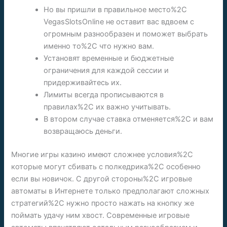
Но вы пришли в правильное место%2C
VegasSlotsOnline не оставит вас вдвоем с
огромным разнообразен и поможет выбрать
именно то%2C что нужно вам.
Установят временные и бюджетные
ограничения для каждой сессии и
придерживайтесь их.
Лимиты всегда прописываются в
правилах%2C их важно учитывать.
В втором случае ставка отменяется%2C и вам
возвращаюсь деньги.
Многие игры казино имеют сложнее условия%2C
которые могут сбивать с полкедрика%2C особенно
если вы новичок. С другой стороны%2C игровые
автоматы в Интернете только предполагают сложных
стратегий%2C нужно просто нажать на кнопку же
поймать удачу ним хвост. Современные игровые