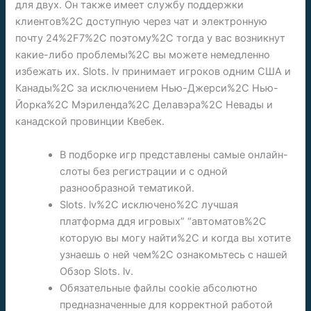
для двух. Он также имеет службу поддержки
клиентов%2C доступную через чат и электронную
почту 24%2F7%2C поэтому%2C тогда у вас возникнут
какие-либо проблемы%2C вы можете немедленно
избежать их. Slots. lv принимает игроков одним США и
Канады%2C за исключением Нью-Джерси%2C Нью-
Йорка%2C Мэриленда%2C Делавэра%2C Невады и
канадской провинции Квебек.
В подборке игр представлены самые онлайн-
слоты без регистрации и с одной
разнообразной тематикой.
Slots. lv%2C исключено%2C лучшая
платформа ддя игровых” “автоматов%2C
которую вы могу найти%2C и когда вы хотите
узнаешь о ней чем%2C ознакомьтесь с нашей
Обзор Slots. lv.
Обязательные файлы cookie абсолютно
предназначенные для корректной работой