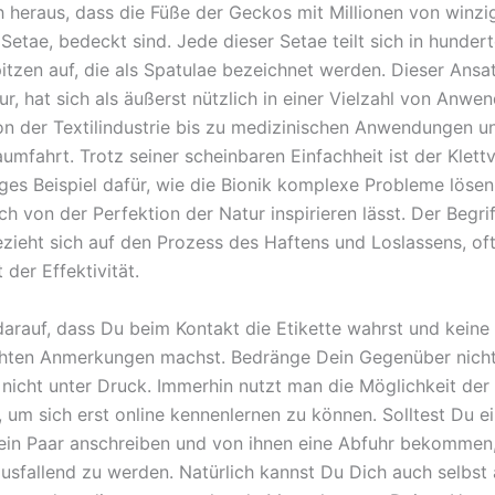
ich heraus, dass die Füße der Geckos mit Millionen von winz
Setae, bedeckt sind. Jede dieser Setae teilt sich in hunder
itzen auf, die als Spatulae bezeichnet werden. Dieser Ansatz
ur, hat sich als äußerst nützlich in einer Vielzahl von Anw
on der Textilindustrie bis zu medizinischen Anwendungen u
umfahrt. Trotz seiner scheinbaren Einfachheit ist der Klett
iges Beispiel dafür, wie die Bionik komplexe Probleme lösen
ch von der Perfektion der Natur inspirieren lässt. Der Begrif
zieht sich auf den Prozess des Haftens und Loslassens, of
 der Effektivität.
darauf, dass Du beim Kontakt die Etikette wahrst und keine
hten Anmerkungen machst. Bedränge Dein Gegenüber nicht
e nicht unter Druck. Immerhin nutzt man die Möglichkeit der
, um sich erst online kennenlernen zu können. Solltest Du e
ein Paar anschreiben und von ihnen eine Abfuhr bekommen, 
usfallend zu werden. Natürlich kannst Du Dich auch selbst 