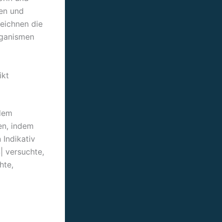
den und
eichnen die
rganismen
ikt
 dem
en, indem
 Indikativ
| versuchte,
hte,