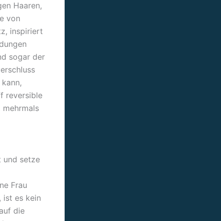
igen Haaren,
te von
, inspiriert
endungen
nd sogar der
verschluss
 kann,
f reversible
t mehrmals
 und setze
ine Frau
ist es kein
auf die