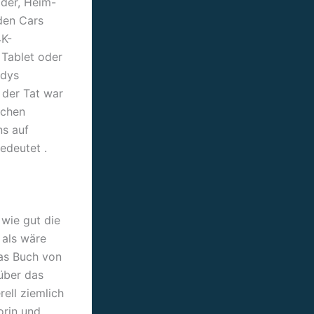
lder, Heim-
den Cars
4K-
 Tablet oder
ndys
n der Tat war
schen
ns auf
edeutet .
 wie gut die
 als wäre
das Buch von
über das
ell ziemlich
orin und