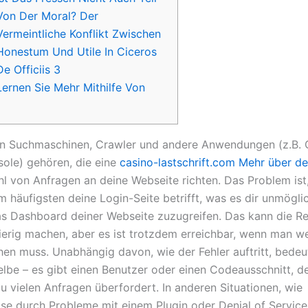
Von Der Moral? Der
Vermeintliche Konflikt Zwischen
Honestum Und Utile In Ciceros
De Officiis 3
Lernen Sie Mehr Mithilfe Von
n Suchmaschinen, Crawler und andere Anwendungen (z.B. 
ole) gehören, die eine
casino-lastschrift.com Mehr über d
l von Anfragen an deine Webseite richten. Das Problem ist
m häufigsten deine Login-Seite betrifft, was es dir unmögl
as Dashboard deiner Webseite zuzugreifen.
Das kann die Re
erig machen, aber es ist trotzdem erreichbar, wenn man w
en muss. Unabhängig davon, wie der Fehler auftritt, bedeu
lbe – es gibt einen Benutzer oder einen Codeausschnitt, d
zu vielen Anfragen überfordert. In anderen Situationen, wie
ise durch Probleme mit einem Plugin oder Denial of Service