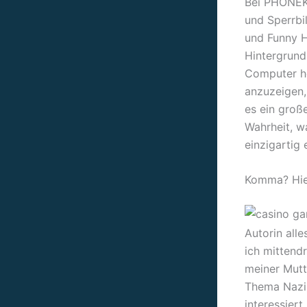
Bei PHONEKY
und Sperrbi
und Funny H
Hintergrundb
Computer he
anzuzeigen, 
es ein groß
Wahrheit, w
einzigartig
Komma? Hier
Autorin alle
ich mittend
meiner Mutt
Thema Nazi-
interessier