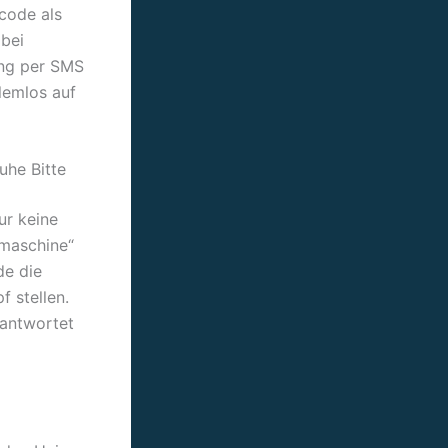
scode als
bei
ung per SMS
lemlos auf
uhe Bitte
ur keine
rmaschine“
de die
 stellen.
antwortet