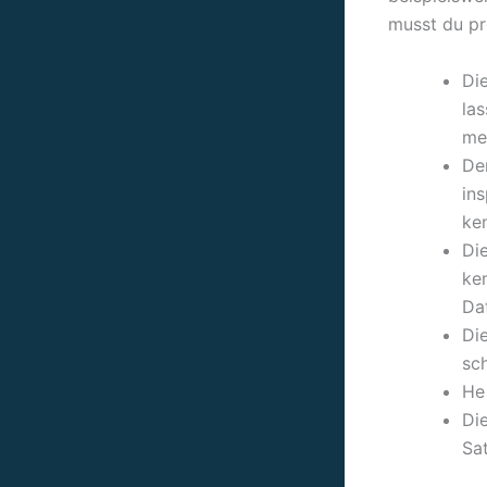
musst du pr
Di
las
me
De
ins
ke
Die
ke
Dat
Di
sc
He
Di
Sat