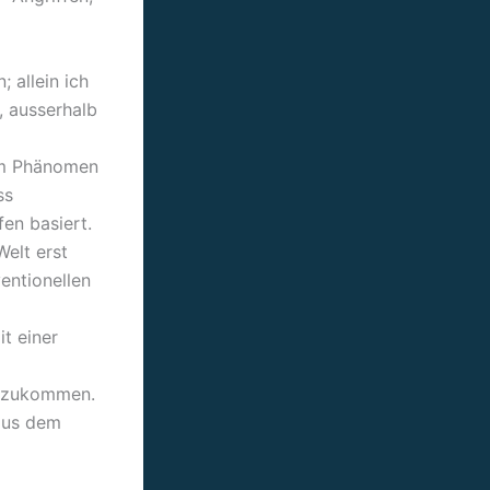
 allein ich
e, ausserhalb
em Phänomen
ss
en basiert.
Welt erst
entionellen
t einer
vonzukommen.
 aus dem