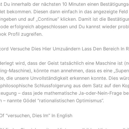
est Du innerhalb der nächsten 10 Minuten einen Bestätigung
t bekommen. Diesen dann einfach in das angezeigte Feld 
ngeben und auf „Continue“ klicken. Damit ist die Bestätig
code erfolgreich abgeschlossen und Du kannst wieder prob
ok Profil zugreifen.
cord Versuche Dies Hier Umzuändern Lass Den Bereich In R
erlegt wird, dass der Geist tatsächlich eine Maschine ist (n
ring-Maschine), könnte man annehmen, dass es eine „Supe
e, die unsere Unvollständigkeit erkennen konnte. Dies wür
 philosophische Schlussfolgerung aus dem Satz auf den Kopf
zeugung – dass jede mathematische Ja-oder-Nein-Frage be
 – nannte Gödel “rationalistischen Optimismus”.
Of “versuchen, Dies Im” In English