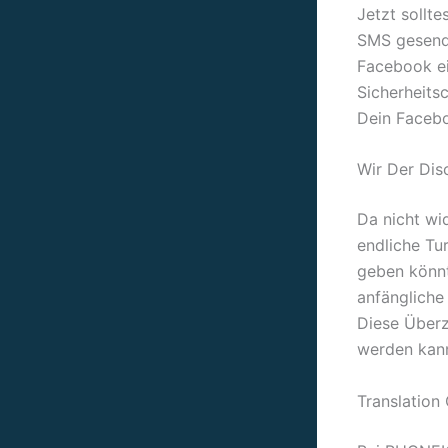
Jetzt sollt
SMS gesende
Facebook ei
Sicherheits
Dein Facebo
Wir Der Dis
Da nicht wid
endliche Tu
geben könnt
anfängliche
Diese Über
werden kann
Translation 