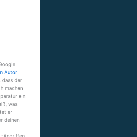
Google
en Autor
, dass der
ich machen
paratur ein
eiß, was
tet er
er deinen
 -Angriffen,