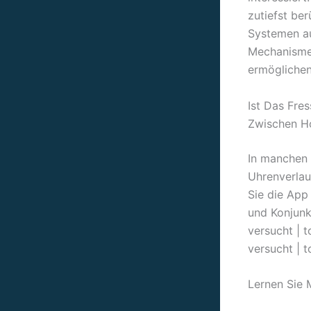
zutiefst be
Systemen au
Mechanismen
ermöglichen
Ist Das Fre
Zwischen Ho
In manchen 
Uhrenverlau
Sie die App
und Konjunk
versucht | t
versucht | t
Lernen Sie 