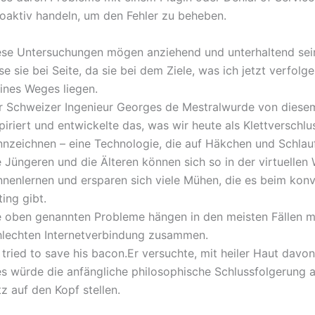
oaktiv handeln, um den Fehler zu beheben.
ese Untersuchungen mögen anziehend und unterhaltend sein;
se sie bei Seite, da sie bei dem Ziele, was ich jetzt verfolg
ines Weges liegen.
r Schweizer Ingenieur Georges de Mestralwurde von dies
piriert und entwickelte das, was wir heute als Klettverschlu
nnzeichnen – eine Technologie, die auf Häkchen und Schlauf
 Jüngeren und die Älteren können sich so in der virtuellen 
nnenlernen und ersparen sich viele Mühen, die es beim konv
ing gibt.
e oben genannten Probleme hängen in den meisten Fällen mi
hlechten Internetverbindung zusammen.
 tried to save his bacon.Er versuchte, mit heiler Haut da
es würde die anfängliche philosophische Schlussfolgerung
z auf den Kopf stellen.