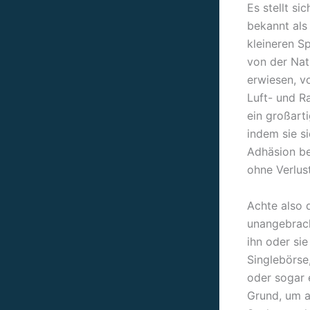
Es stellt s
bekannt als 
kleineren Sp
von der Nat
erwiesen, v
Luft- und Ra
ein großart
indem sie si
Adhäsion be
ohne Verlust
Achte also 
unangebrac
ihn oder si
Singlebörse
oder sogar 
Grund, um a