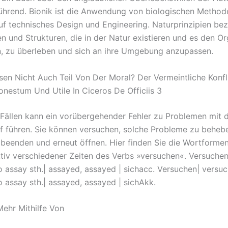
rührend. Bionik ist die Anwendung von biologischen Metho
f technisches Design und Engineering. Naturprinzipien bez
 und Strukturen, die in der Natur existieren und es den O
, zu überleben und sich an ihre Umgebung anzupassen.
ssen Nicht Auch Teil Von Der Moral? Der Vermeintliche Konfl
nestum Und Utile In Ciceros De Officiis 3
Fällen kann ein vorübergehender Fehler zu Problemen mit
f führen. Sie können versuchen, solche Probleme zu beheb
 beenden und erneut öffnen. Hier finden Sie die Wortformen
tiv verschiedener Zeiten des Verbs »versuchen«. Versuchen
o assay sth.| assayed, assayed | sichacc. Versuchen| versuc
o assay sth.| assayed, assayed | sichAkk.
Mehr Mithilfe Von