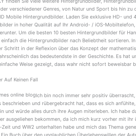
 finden Sie viele weitere Hintergrundbilder, Hintergrundbi
lder verschiedener Genres, von Natur und Sport bis hin zu 
D Mobile Hintergrundbilder. Laden Sie exklusive HD- und 
ilder in hoher Qualität auf Ihr Android- / iOS-Mobiltelefon,
runter. Um die besten 10 besten Hintergrundbilder für Ha
einfach die Hintergrundbilder nach Beliebtheit sortieren. I
er Schritt in der Reflexion über das Konzept der mathemati
ahrscheinlich das bedeutendste in der Geschichte. Es hat u
 einfache Weise gezeigt, dass wahr nicht sofort beweisbar b
 Auf Keinen Fall
Ich bin noch immer sehr positiv überrascht,
s beschrieben und rübergebracht hat, dass es sich anfühlte,
rin und würde alles durch ihre Augen miterleben. Ich habe 
er ausgeliehen bekommen, da ich mich kurz vorher mit ihr 
Zeit und WW2 unterhalten habe und mich das Thema gener
t. Ein Buch über den unglaublichen Überlebenswillen der Aut