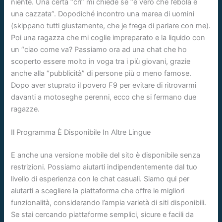
niente. Una certa “cri” mi chiede se “è vero che l’ebola è
una cazzata”. Dopodiché incontro una marea di uomini
(skippano tutti giustamente, che je frega di parlare con me).
Poi una ragazza che mi coglie impreparato e la liquido con
un “ciao come va? Passiamo ora ad una chat che ho
scoperto essere molto in voga tra i più giovani, grazie
anche alla “pubblicità” di persone più o meno famose.
Dopo aver stuprato il povero F9 per evitare di ritrovarmi
davanti a motoseghe perenni, ecco che si fermano due
ragazze.
Il Programma È Disponibile In Altre Lingue
E anche una versione mobile del sito è disponibile senza
restrizioni. Possiamo aiutarti indipendentemente dal tuo
livello di esperienza con le chat casuali. Siamo qui per
aiutarti a scegliere la piattaforma che offre le migliori
funzionalità, considerando l’ampia varietà di siti disponibili.
Se stai cercando piattaforme semplici, sicure e facili da