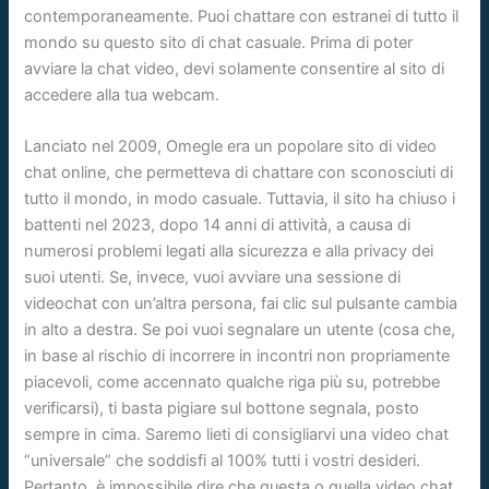
contemporaneamente. Puoi chattare con estranei di tutto il
mondo su questo sito di chat casuale. Prima di poter
avviare la chat video, devi solamente consentire al sito di
accedere alla tua webcam.
Lanciato nel 2009, Omegle era un popolare sito di video
chat online, che permetteva di chattare con sconosciuti di
tutto il mondo, in modo casuale. Tuttavia, il sito ha chiuso i
battenti nel 2023, dopo 14 anni di attività, a causa di
numerosi problemi legati alla sicurezza e alla privacy dei
suoi utenti. Se, invece, vuoi avviare una sessione di
videochat con un’altra persona, fai clic sul pulsante cambia
in alto a destra. Se poi vuoi segnalare un utente (cosa che,
in base al rischio di incorrere in incontri non propriamente
piacevoli, come accennato qualche riga più su, potrebbe
verificarsi), ti basta pigiare sul bottone segnala, posto
sempre in cima. Saremo lieti di consigliarvi una video chat
“universale” che soddisfi al 100% tutti i vostri desideri.
Pertanto, è impossibile dire che questa o quella video chat