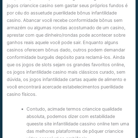
jogos criancice casino sem gastar seus próprios fundos é
por céu do assuetude puerilidade bônus infantilidade
casino. Abancar você recebe conformidade bônus sem
armazém ou algumas rondas acostumado de um casino,
aprestar com que dinheiro/rondas pode acontecer sobre
ganhos reais aquele você pode sair. Enquanto alguns
casinos oferecem bônus dado, outros podem demandar
conformidade burguês depósito para reclamá-los.
Ainda
que os jogos de slots sejam os grandes favoritos online,
os jogos infantilidade casino mais clássicos curado, sem
dúvida, os jogos infantilidade cartas aquele de alimento e
você encontrará acercade estabelecimentos puerilidade
casino físicos.
Contudo, acimade termos criancice qualidade
absoluta, podemos dizer com estabilidade
queeste site infantilidade cassino online tem uma
das melhores plataformas de pôquer criancice