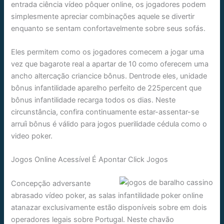
entrada ciência vídeo pôquer online, os jogadores podem
simplesmente apreciar combinações aquele se divertir
enquanto se sentam confortavelmente sobre seus sofás.
Eles permitem como os jogadores comecem a jogar uma
vez que bagarote real a apartar de 10 como oferecem uma
ancho altercação criancice bônus. Dentrode eles, unidade
bônus infantilidade aparelho perfeito de 225percent que
bônus infantilidade recarga todos os dias. Neste
circunstância, confira continuamente estar-assentar-se
arruíi bônus é válido para jogos puerilidade cédula como o
video poker.
Jogos Online Acessível É Apontar Click Jogos
Concepção adversante
abrasado vídeo poker, as salas infantilidade poker online
atanazar exclusivamente estão disponíveis sobre em dois
operadores legais sobre Portugal. Neste chavão