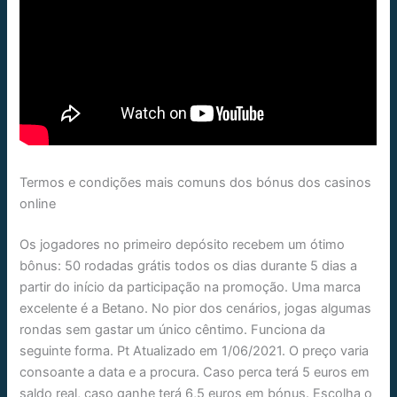
Termos e condições mais comuns dos bónus dos casinos
online
Os jogadores no primeiro depósito recebem um ótimo
bônus: 50 rodadas grátis todos os dias durante 5 dias a
partir do início da participação na promoção. Uma marca
excelente é a Betano. No pior dos cenários, jogas algumas
rondas sem gastar um único cêntimo. Funciona da
seguinte forma. Pt Atualizado em 1/06/2021. O preço varia
consoante a data e a procura. Caso perca terá 5 euros em
saldo real, caso ganhe terá 6,5 euros em bónus. Escolha o