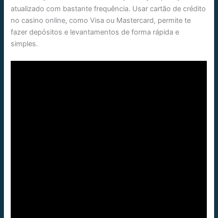
atualizado com bastante frequência. Usar cartão de crédito
no casino online, como Visa ou Mastercard, permite te
fazer depósitos e levantamentos de forma rápida e
simples.