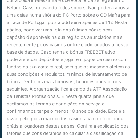
outra coisa interessante é que você pode se registrar no
Betano Cassino usando redes sociais. Não poderia apostar
uma delas numa vitória do FC Porto sobre o CD Mafra para
a Taça de Portugal, pois a odd seria apenas de 1,17. Nesta
página, pode ver uma lista dos últimos bónus sem
depósito disponíveis na sua região os anunciados mais
recentemente pelos casinos online e adicionados à nossa
base de dados. Caso tenha o bónus FREEBET ativo,
poderá efetuar depósitos e jogar em jogos de casino com
fundos da sua carteira real, sem que os mesmos afetem as
suas condições e requisitos mínimos de levantamento de
bónus. Dentre os mais famosos, tu podes apostar nos
seguintes. A organização fica a cargo da ATP Associação
de Tenistas Profissionais. É nesta quarta janela que
aceitamos os termos e condições do serviço e
confirmarmos ter pelo menos 18 anos de idade. Este é a
razão pela qual a maioria dos casinos não oferece bónus
grátis a jogadores destes países. Confira a explicação dos
fatores que consideramos ao calcular a classificação da