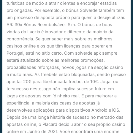
turísticas de modo a atrair clientes e encorajar estadias
prolongadas. Por exemplo, o bónus Solverde também tem
um processo de aposta próprio para quem a deseje utilizar.
AR: 30x Bónus Reembolsável: Sim. O bónus de boas
vindas da Luckia é inovador e diferente da maioria da
concorrência. Se quer saber mais sobre os melhores
casinos online e os que têm licenças para operar em
Portugal, está no sítio certo. Com solverde apk sempre
estará atualizado sobre as melhores promoções,
probabilidades reforçadas, novos jogos na secção casino
e muito mais. As freebets estão bloqueadas, sendo preciso
apostar 20€ para libertar cada freebet de 10€. Jogar ou
tersucesso neste jogo não implica sucesso futuro em
jogos de apostas com ‘dinheiro real’. E para melhorar a
experiência, a maioria das casas de apostas já
desenvolveu aplicações para dispositivos Android e iOS.
Depois de uma longa história de sucesso no mercado das
apostas online, o Placard decidiu abrir o seu próprio casino
online em Junho de 2021. Você encontrará uma enorme