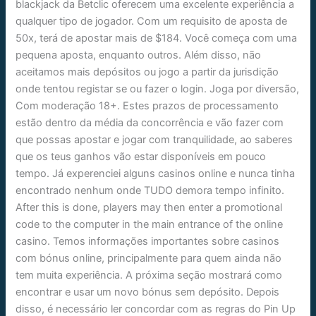
blackjack da Betclic oferecem uma excelente experiência a
qualquer tipo de jogador. Com um requisito de aposta de
50x, terá de apostar mais de $184. Você começa com uma
pequena aposta, enquanto outros. Além disso, não
aceitamos mais depósitos ou jogo a partir da jurisdição
onde tentou registar se ou fazer o login. Joga por diversão,
Com moderação 18+. Estes prazos de processamento
estão dentro da média da concorrência e vão fazer com
que possas apostar e jogar com tranquilidade, ao saberes
que os teus ganhos vão estar disponíveis em pouco
tempo. Já experenciei alguns casinos online e nunca tinha
encontrado nenhum onde TUDO demora tempo infinito.
After this is done, players may then enter a promotional
code to the computer in the main entrance of the online
casino. Temos informações importantes sobre casinos
com bónus online, principalmente para quem ainda não
tem muita experiência. A próxima seção mostrará como
encontrar e usar um novo bónus sem depósito. Depois
disso, é necessário ler concordar com as regras do Pin Up