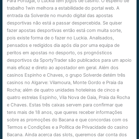
Para Portugal, o Luckia tem jogos de casino. O espelho de
trabalho 1win melhora a estabilidade do portal web. A
entrada da Solverde no mundo digital das apostas
desportivas não está a passar despercebida. Se quiser
fazer apostas desportivas então está com muita sorte,
pois existe forma de o fazer no Luckia. Analisados,
pensados e redigidos dia após dia por uma equipa de
peritos em apostas no desporto, os prognósticos
desportivos da SportyTrader são publicados para um apoio
mais eficaz e direto ao apostador em geral. Além dos
casinos Espinho e Chaves, o grupo Solverde detém três
casinos no Algarve: Vilamoura, Monte Gordo e Praia da
Rocha; além de quatro unidades hoteleiras de cinco e
quatro estrelas Espinho, Vila Nova de Gaia, Praia da Rocha
e Chaves. Estas três caixas servem para confirmar que
tens mais de 18 anos, que queres receber informações
sobre as promoções do Bacana e que concordas com os
Termos e Condições e a Política de Privacidade do casino
Bacana. Ainda acerca das slots, queremos dar conta dos