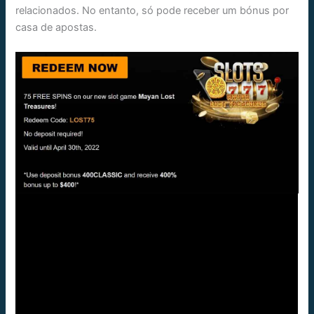
relacionados. No entanto, só pode receber um bónus por
casa de apostas.