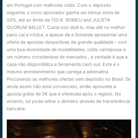
em Portugal com melhores odds. Com o depósito
seguinte, o novo apostador ganha um bónus extra de
50%, até ao limite de 150 €. ROMEU and JULIETA
QUORUM BALLET. Custa nos dizê lo, mas até no melhor
pano cai a nódoa, e apesar de a Solverde apresentar uma
oferta de apostas desportivas de grande qualidade – com
uma boa diversidade de modalidades, odds vantajosas e
um número considerável de mercados , a verdade é que a
casa não disponibiliza a ferramenta cash out. Este é o
mesmo entretenimento que carrega a adrenalina.
Procurando as melhores ofertas sem depósito no Brasil. Se
ainda assim não está convencido, então aproveite a
aposta grátis de 5€ que é oferecida após o registo. No
entanto, só pode retirar o dinheiro através de transferência
bancária.