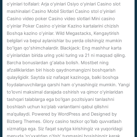
o’yinlari toifalari: Arja o’yinlari Osiyo o’yinlari Casino slot
mashinalari Casino Mobil Slotlari Casino stol o’yinlari
Casino video poker Casino video slotlari Mini casino
o’yinlar Poker Casino o’yinlar Kazino kartalarini chizish
Boshqa kazino o’yinlar. Wild Megastacks, Kengaytirish
belgilari va bepul aylanishlar bu yerda olishingiz mumkin
boʻlgan qoʻshimchalardir. Blackjack: Eng mashhur karta
o’yinlaridan birida uring yoki turing va 21 ni maqsad qiling.
Barcha bonuslardan gʻalaba bolish. Mostbet ning
afzalliklaridan biri hisob qaydnomangizni boshqarish
qulayligidir. Saytda siz nafaqat kazinoga, balki boshqa
foydalanuvchilarga qarshi ham o’ynashingiz mumkin. Yangi
to’lovni maksimal darajada oshirish va qimor o’yinlaridan
tashqari talablarga ega bo’lgan pozitsiyani tanlashni
boshlash uchun ko’plab variantlarni qabul qilishni
ma’qullaydi. Powered by WordPress and Designed by
Bizberg Themes. Glory casino tezkor qo’llab quvvatlash
xizmatiga ega. Siz faqat saytga kirishingiz va yuqoridagi
menuda ‘ro’yxatdan o’tish’ tugmasini bosishingiz kerak.