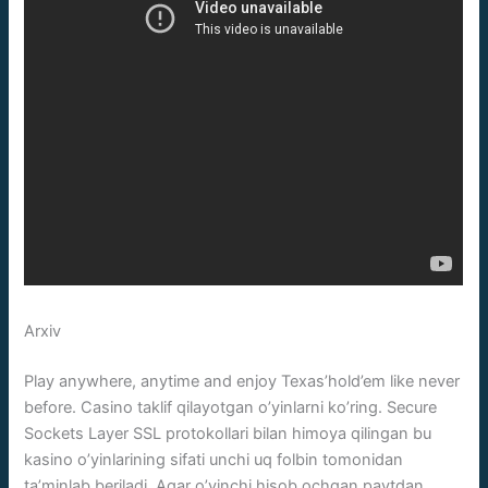
Arxiv
Play anywhere, anytime and enjoy Texas’hold’em like never
before. Casino taklif qilayotgan o’yinlarni ko’ring. Secure
Sockets Layer SSL protokollari bilan himoya qilingan bu
kasino o’yinlarining sifati unchi uq folbin tomonidan
ta’minlab beriladi. Agar o’yinchi hisob ochgan paytdan