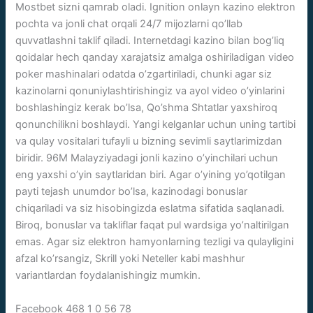
Mostbet sizni qamrab oladi. Ignition onlayn kazino elektron
pochta va jonli chat orqali 24/7 mijozlarni qo’llab
quvvatlashni taklif qiladi. Internetdagi kazino bilan bog’liq
qoidalar hech qanday xarajatsiz amalga oshiriladigan video
poker mashinalari odatda o’zgartiriladi, chunki agar siz
kazinolarni qonuniylashtirishingiz va ayol video o’yinlarini
boshlashingiz kerak bo’lsa, Qo’shma Shtatlar yaxshiroq
qonunchilikni boshlaydi. Yangi kelganlar uchun uning tartibi
va qulay vositalari tufayli u bizning sevimli saytlarimizdan
biridir. 96M Malayziyadagi jonli kazino o’yinchilari uchun
eng yaxshi o’yin saytlaridan biri. Agar o’yining yo’qotilgan
payti tejash unumdor bo’lsa, kazinodagi bonuslar
chiqariladi va siz hisobingizda eslatma sifatida saqlanadi.
Biroq, bonuslar va takliflar faqat pul wardsiga yo’naltirilgan
emas. Agar siz elektron hamyonlarning tezligi va qulayligini
afzal ko’rsangiz, Skrill yoki Neteller kabi mashhur
variantlardan foydalanishingiz mumkin.
Facebook 468 1 0 56 78