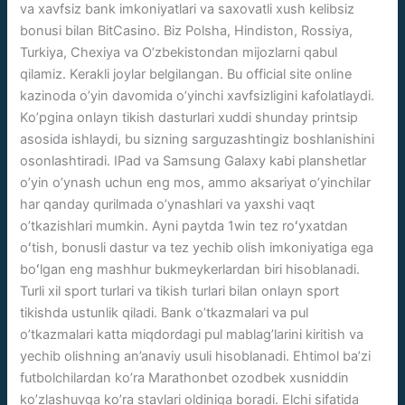
va xavfsiz bank imkoniyatlari va saxovatli xush kelibsiz
bonusi bilan BitCasino. Biz Polsha, Hindiston, Rossiya,
Turkiya, Chexiya va O’zbekistondan mijozlarni qabul
qilamiz. Kerakli joylar belgilangan. Bu official site online
kazinoda o’yin davomida o’yinchi xavfsizligini kafolatlaydi.
Ko’pgina onlayn tikish dasturlari xuddi shunday printsip
asosida ishlaydi, bu sizning sarguzashtingiz boshlanishini
osonlashtiradi. IPad va Samsung Galaxy kabi planshetlar
o’yin o’ynash uchun eng mos, ammo aksariyat o’yinchilar
har qanday qurilmada o’ynashlari va yaxshi vaqt
o’tkazishlari mumkin. Ayni paytda 1win tez roʻyxatdan
oʻtish, bonusli dastur va tez yechib olish imkoniyatiga ega
boʻlgan eng mashhur bukmeykerlardan biri hisoblanadi.
Turli xil sport turlari va tikish turlari bilan onlayn sport
tikishda ustunlik qiladi. Bank o’tkazmalari va pul
o’tkazmalari katta miqdordagi pul mablag’larini kiritish va
yechib olishning an’anaviy usuli hisoblanadi. Ehtimol ba’zi
futbolchilardan ko’ra Marathonbet ozodbek xusniddin
ko’zlashuvga ko’ra stavlari oldiniga boradi. Elchi sifatida