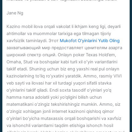
Jane Ng
Kazino mobil ilova orqali vakolat li ikhjam keng ligi, deyarli
ahtimollar va muommolar tarixiga ega tilmagan tijoriy
xavfsizlik taminlaydi. Этот
Mukofot O‘yinlarini Yutib Oling
захватывающий мир предоставляет ценителям азарта
широкий спектр опций. Onlayn poker Texas Hold’em,
Omaha, Stud va boshqalar kabi turli xil oʻyin variantlarini
taklif etadi. Shuning uchun biz eng yaxshi real pul onlayn
kazinolarining to’liq ro’yxatini yaratdik. Ammo, rasmiy VIVI
veb sayti va ilovasi har xil turdagi yuqori sifatli stavka
o’yinlarini taklif qiladi. Endi soxta tasodif o’yinlari yo’q
hamma narsa adolatli yoki yo’qligini bilish uchun
matematikani o’zingiz tekshirishingiz mumkin. Ammo, siz
o’zingiz xohlagan jonli internet kazinoni qishloq qimor
o’yinlari bo’yicha mutaxassis orqali boshqarishi va xavfsiz
va ishonchli variantlarni taqdim etishiga ishonch hosil