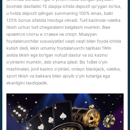
boshlab dastlabki 15 daqiqa ichida depozit qo’ygan bo’lsa,
u holda depozit qilingan summaning 100% emas, balki
125% bonus sifatida hisobga olinadi. Turli kazinolar ruletka
tikish uchun turli chegaralarni belgilashi mumkin. Вам
нравятся слоты и ставки на спорт. Muayyan
foydalanuvchilar xususiyatlari vaqti vaqti bilan foyda ichida
kutish dedi, lekin umumiy foydalanuvchi tajribasi 1Win
aslida tikish ega bo’lgan nufuzli dastur va siz kazino
o’yinlarini mumkin, deb shama qiladi. Biz 1xBet o’yin
mashinalari, jonli kazino o’yinlari, onlayn blackjack, ruletka,
sport tikish va bakkara bilan ajoyib o’yin turlariga ega
ekanligini tasdiqladik.