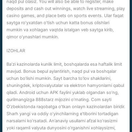
naqd pul olasiz. You will also be able to register, make
deposits and cash out winnings, watch live streaming, play
casino games, and place bets on sports events. Ular faqat
saytga ro’yxatdan o’tish uchun katta bonus olishlari
mumkin va xohlagan vaqtda istalgan veb saytga kirib,
qimor o’ynashlari mumkin.
IZOHLAR
Ba’zi kazinolarda kunlik limit, boshqalarda esa haftalik limit
mavjud. Bonus bepul aylantirish, naqd pul va boshqalar
uchun bo’lishi mumkin. Sayt barcha to’lov shakllarini,
shuningdek, kriptovalyutalar va elektron hamyonlarni qabul
qiladi. Android uchun APK faylini yuklab olgandan so’ng,
qurilmangizga 888starz mijozini o’rnating. Com sayti
O’zbekistonda raqobatga o’tkan onlayn kazinolardan biridir.
Sharh yangi va oddiy o’yinchilarning e’tiborini tortadigan
narsalarni ko’rsatadi. An’anaviy usullarni afzal ko’rasizmi
yoki raqamli valyuta dunyosini o’rganishni xohlaysizmi,