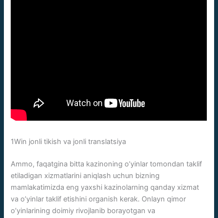
1Win jonli tikish va jonli translatsiya
Ammo, faqatgina bitta kazinoning o’yinlar tomondan taklif
etiladigan xizmatlarini aniqlash uchun bizning
mamlakatimizda eng yaxshi kazinolarning qanday xizmat
va o’yinlar taklif etishini organish kerak. Onlayn qimor
o’yinlarining doimiy rivojlanib borayotgan va