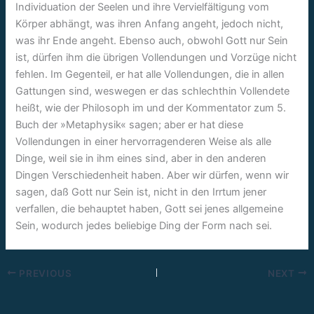
Individuation der Seelen und ihre Vervielfältigung vom
Körper abhängt, was ihren Anfang angeht, jedoch nicht,
was ihr Ende angeht. Ebenso auch, obwohl Gott nur Sein
ist, dürfen ihm die übrigen Vollendungen und Vorzüge nicht
fehlen. Im Gegenteil, er hat alle Vollendungen, die in allen
Gattungen sind, weswegen er das schlechthin Vollendete
heißt, wie der Philosoph im und der Kommentator zum 5.
Buch der »Metaphysik« sagen; aber er hat diese
Vollendungen in einer hervorragenderen Weise als alle
Dinge, weil sie in ihm eines sind, aber in den anderen
Dingen Verschiedenheit haben. Aber wir dürfen, wenn wir
sagen, daß Gott nur Sein ist, nicht in den Irrtum jener
verfallen, die behauptet haben, Gott sei jenes allgemeine
Sein, wodurch jedes beliebige Ding der Form nach sei.
PREVIOUS
NEXT