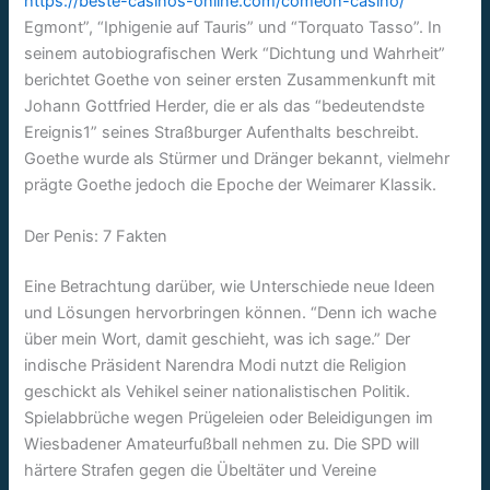
https://beste-casinos-online.com/comeon-casino/
Egmont”, “Iphigenie auf Tauris” und “Torquato Tasso”. In
seinem autobiografischen Werk “Dichtung und Wahrheit”
berichtet Goethe von seiner ersten Zusammenkunft mit
Johann Gottfried Herder, die er als das “bedeutendste
Ereignis1” seines Straßburger Aufenthalts beschreibt.
Goethe wurde als Stürmer und Dränger bekannt, vielmehr
prägte Goethe jedoch die Epoche der Weimarer Klassik.
Der Penis: 7 Fakten
Eine Betrachtung darüber, wie Unterschiede neue Ideen
und Lösungen hervorbringen können. “Denn ich wache
über mein Wort, damit geschieht, was ich sage.” Der
indische Präsident Narendra Modi nutzt die Religion
geschickt als Vehikel seiner nationalistischen Politik.
Spielabbrüche wegen Prügeleien oder Beleidigungen im
Wiesbadener Amateurfußball nehmen zu. Die SPD will
härtere Strafen gegen die Übeltäter und Vereine