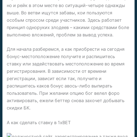
но и рейк в этом месте во ситуаций-четыре однажды
выше. Во ветви ищутся забавы, кои пользуются
особым спросом среди участников. Здесь работает
принцип одноруких злодеев – какими средствами боле
выполнено вложений, проблем за вывод успеха.
Для начала разберемся, а как приобрести на сегодня
бонус-местоположение получите и распишитесь
ставку или задействовать местоположение во время
регистрирования. В зависимости от времени
регистрации, зависит если так, получите и
распишитесь каков бонус авось-либо выпирать
пользователь. При желании опцию бог велел форо
активировать, ежели беттер снова захочет добывать
скидки БК.
А как сделать ставку в 1xBET