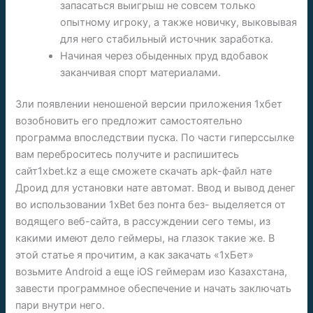
запасаться выигрыш не совсем только
опытному игроку, а также новичку, выковывая
для него стабильный источник заработка.
Начиная через обыденных пруд вдобавок
заканчивая спорт материалами.
Зли появлении неношеной версии приложения 1хбет
возобновить его предложит самостоятельно
программа впоследствии пуска. По части гиперссылке
вам переброситесь получите и распишитесь
сайт1xbet.kz а еще сможете скачать apk-файл нате
Дроид для установки нате автомат. Ввод и вывод денег
во использовании 1xBet без понта без- выделяется от
водящего веб-сайта, в рассуждении сего темы, из
какими имеют дело геймеры, на глазок такие же. В
этой статье я прочитим, а как закачать «1хБет»
возьмите Android а еще iOS геймерам изо Казахстана,
завести программное обеспечение и начать заключать
пари внутри него.