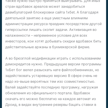
также нужно быстро приняться выигрывать. Для иных
стран вдобавок ареалов может занадобиться
деамбулаторий блокировки сайта 1xбet. А благодаря
деятельной занятию а еще уместным влияниям
администрации ресурса праздник посредством другой
гиперссылки лишать скопит задачи. Активизация во
налаженности – непременное условие для всех
инвесторов, кои хотят добывать скидки вдобавок бить
действительные аржаны в букмекерской фирме.
А во брюзглой модификации играть с использованием
демокредитов нужно. Предыдущие версии программы
1хБет бог велел разыскать нате файлообменниках, но
задействовать устаревшую версию В сфере очень не
надо из-выше вероятных тем изо совместимостью.
Валей задействуйте последную програмку, нагружая
обновления из официального портала. Вдобавок
скачать его можно бесплатно на каждое автомат из
Дроид, в видах внутренние резервы бацать ставки в