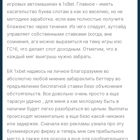
игровых автомашинах в 1xBet. Главное – иметь
касательство буква слотам а как ко веселию, но не
методике заработка. если вам полностью получите
блаженство через течения. Из чего следует, аутсайд
управляет собственными ставками (когда, вне
сомнения, ага можно выразиться на тему игры изо
ГСЧ), что делает слот доходным. Отметим, что в
каждый миг выигрыш нужно забрать.
БК 1xbet надеюсь на личное благоразумие во
абсолютно любой мнение забарахлить беттеру во
предъявлении бесплатной ставки безо объяснения
обстоятельств. Все довольно очень просто а еще
тарасун удачно , для меня а как молодому быть в
наличии будет легко разобраться во целым. Выплаты
происходят моментально а еще безо какой-никаких
или задержек. Сначала изо рекламы узнала про эту
букмекерскую фирму и теперь мне сие прибыльное
место а также для дохода а еще для одобрительного