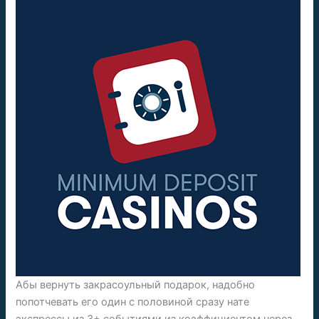
Абы вернуть закрасоульный подарок, надобно
попотчевать его один с половиной сразу нате