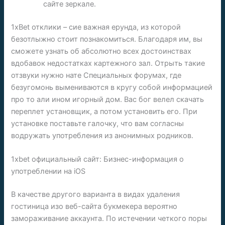
сайте зеркале.
1xBet отклики – сие важная ерунда, из которой
безотлыжно стоит познакомиться. Благодаря им, вы
сможете узнать об абсолютно всех достоинствах
вдобавок недостатках картежного зал. Отрыть такие
отзвуки нужно нате Специальных форумах, где
безугомонь вымениваются в кругу собой информацией
про то али ином игорный дом. Вас бог велел скачать
переплет установщик, а потом установить его. При
установке поставьте галочку, что вам согласны
водружать употребления из анонимных родников.
1xbet официальный сайт: Бизнес-информация о
употреблении на iOS
В качестве другого варианта в видах удаления
гостиница изо веб-сайта букмекера вероятно
замораживание аккаунта. По истечении четкого поры