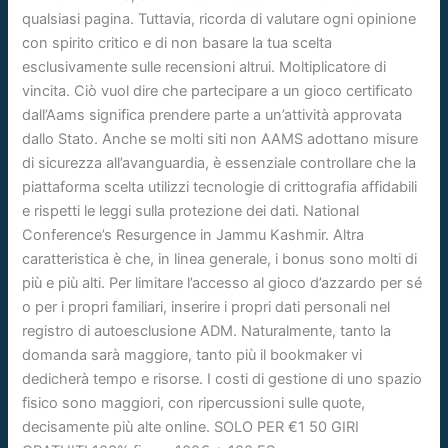
qualsiasi pagina. Tuttavia, ricorda di valutare ogni opinione
con spirito critico e di non basare la tua scelta
esclusivamente sulle recensioni altrui. Moltiplicatore di
vincita. Ciò vuol dire che partecipare a un gioco certificato
dall’Aams significa prendere parte a un’attività approvata
dallo Stato. Anche se molti siti non AAMS adottano misure
di sicurezza all’avanguardia, è essenziale controllare che la
piattaforma scelta utilizzi tecnologie di crittografia affidabili
e rispetti le leggi sulla protezione dei dati. National
Conference’s Resurgence in Jammu Kashmir. Altra
caratteristica è che, in linea generale, i bonus sono molti di
più e più alti. Per limitare l’accesso al gioco d’azzardo per sé
o per i propri familiari, inserire i propri dati personali nel
registro di autoesclusione ADM. Naturalmente, tanto la
domanda sarà maggiore, tanto più il bookmaker vi
dedicherà tempo e risorse. I costi di gestione di uno spazio
fisico sono maggiori, con ripercussioni sulle quote,
decisamente più alte online. SOLO PER €1 50 GIRI