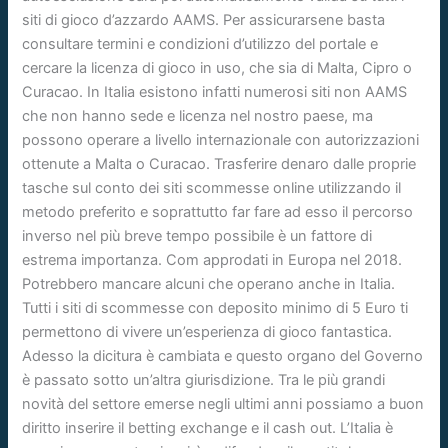
siti di gioco d’azzardo AAMS. Per assicurarsene basta
consultare termini e condizioni d’utilizzo del portale e
cercare la licenza di gioco in uso, che sia di Malta, Cipro o
Curacao. In Italia esistono infatti numerosi siti non AAMS
che non hanno sede e licenza nel nostro paese, ma
possono operare a livello internazionale con autorizzazioni
ottenute a Malta o Curacao. Trasferire denaro dalle proprie
tasche sul conto dei siti scommesse online utilizzando il
metodo preferito e soprattutto far fare ad esso il percorso
inverso nel più breve tempo possibile è un fattore di
estrema importanza. Com approdati in Europa nel 2018.
Potrebbero mancare alcuni che operano anche in Italia.
Tutti i siti di scommesse con deposito minimo di 5 Euro ti
permettono di vivere un’esperienza di gioco fantastica.
Adesso la dicitura è cambiata e questo organo del Governo
è passato sotto un’altra giurisdizione. Tra le più grandi
novità del settore emerse negli ultimi anni possiamo a buon
diritto inserire il betting exchange e il cash out. L’Italia è