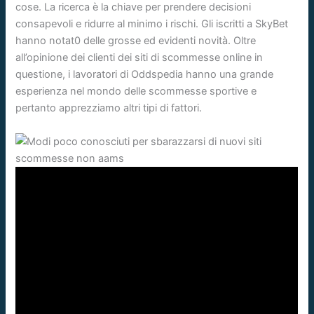
cose. La ricerca è la chiave per prendere decisioni
consapevoli e ridurre al minimo i rischi. Gli iscritti a SkyBet
hanno notat0 delle grosse ed evidenti novità. Oltre
all’opinione dei clienti dei siti di scommesse online in
questione, i lavoratori di Oddspedia hanno una grande
esperienza nel mondo delle scommesse sportive e
pertanto apprezziamo altri tipi di fattori.