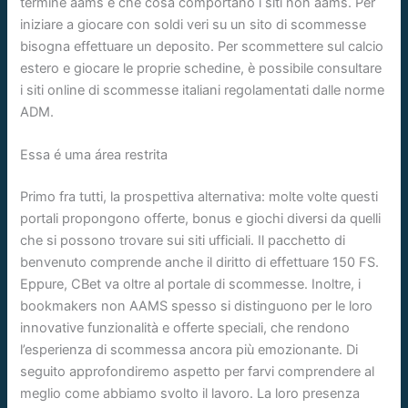
termine aams e che cosa comportano i siti non aams. Per
iniziare a giocare con soldi veri su un sito di scommesse
bisogna effettuare un deposito. Per scommettere sul calcio
estero e giocare le proprie schedine, è possibile consultare
i siti online di scommesse italiani regolamentati dalle norme
ADM.
Essa é uma área restrita
Primo fra tutti, la prospettiva alternativa: molte volte questi
portali propongono offerte, bonus e giochi diversi da quelli
che si possono trovare sui siti ufficiali. Il pacchetto di
benvenuto comprende anche il diritto di effettuare 150 FS.
Eppure, CBet va oltre al portale di scommesse. Inoltre, i
bookmakers non AAMS spesso si distinguono per le loro
innovative funzionalità e offerte speciali, che rendono
l’esperienza di scommessa ancora più emozionante. Di
seguito approfondiremo aspetto per farvi comprendere al
meglio come abbiamo svolto il lavoro. La loro presenza