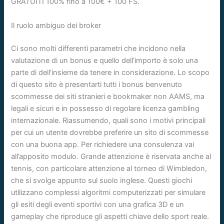
GRATUITI 100% fino a 100€ + 100 FS.
Il ruolo ambiguo dei broker
Ci sono molti differenti parametri che incidono nella
valutazione di un bonus e quello dell’importo è solo una
parte di dell’insieme da tenere in considerazione. Lo scopo
di questo sito è presentarti tutti i bonus benvenuto
scommesse dei siti stranieri e bookmaker non AAMS, ma
legali e sicuri e in possesso di regolare licenza gambling
internazionale. Riassumendo, quali sono i motivi principali
per cui un utente dovrebbe preferire un sito di scommesse
con una buona app. Per richiedere una consulenza vai
all’apposito modulo. Grande attenzione è riservata anche al
tennis, con particolare attenzione al torneo di Wimbledon,
che si svolge appunto sul suolo inglese. Questi giochi
utilizzano complessi algoritmi computerizzati per simulare
gli esiti degli eventi sportivi con una grafica 3D e un
gameplay che riproduce gli aspetti chiave dello sport reale.