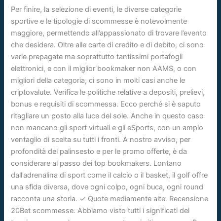
Per finire, la selezione di eventi, le diverse categorie
sportive e le tipologie di scommesse è notevolmente
maggiore, permettendo all’appassionato di trovare l’evento
che desidera. Oltre alle carte di credito e di debito, ci sono
varie prepagate ma soprattutto tantissimi portafogli
elettronici, e con il miglior bookmaker non AAMS, o con
migliori della categoria, ci sono in molti casi anche le
criptovalute. Verifica le politiche relative a depositi, prelievi,
bonus e requisiti di scommessa. Ecco perché si è saputo
ritagliare un posto alla luce del sole. Anche in questo caso
non mancano gli sport virtuali e gli eSports, con un ampio
ventaglio di scelta su tutti i fronti. A nostro avviso, per
profondità del palinsesto e per le promo offerte, è da
considerare al passo dei top bookmakers. Lontano
dall’adrenalina di sport come il calcio o il basket, il golf offre
una sfida diversa, dove ogni colpo, ogni buca, ogni round
racconta una storia. ✓ Quote mediamente alte. Recensione
20Bet scommesse. Abbiamo visto tutti i significati del