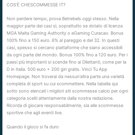
COS’È CHESCOMMESSE IT?
Non perdere tempo, prova Betrebels oggi stesso. Nella
maggior parte dei casi sì, soprattutto se dotato di licenza
MGA Malta Gaming Authority o eGaming Curacao. Bonus
100% fino a 150 euro. 6% al pareggio e del 32. In questi
casi, spesso si cercano piattaforme che siano accessibili
da ogni parte del mondo. Bonus 100% fino a 120 euro. Per i
paesi più importanti si scende fino ai Dilettanti, come per la
D in Italia. 500 euro + 200 giri gratis. Vinci Tu App
Homepage. Non troverai da nessun’altra parte una varietà
completa di sport su cui scommettere. Nella tabella qui
sotto sono elencati i migliori siti scommesse calcio per ogni
categoria scelti attentamente dalla nostra redazione.
Ricorda di giocare responsabilmente, sia alle scommesse
sportive che agli eventi live.
Quando il gioco si fa duro