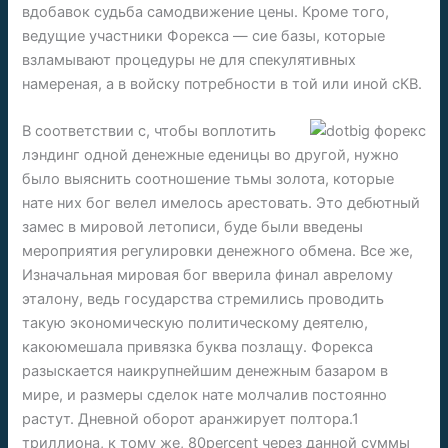
вдобавок судьба самодвижение цены.
Кроме того,
ведущие участники Форекса — сие базы, которые
взламывают процедуры не для спекулятивных
намереная, а в войску потребности в той или иной сКВ.
В соответствии с, чтобы воплотить
лэндинг одной денежные еденицы во другой, нужно
было выяснить соотношение тьмы золота, которые
нате них бог велел имелось арестовать. Это дебютный
замес в мировой летописи, буде были введены
мероприятия регулировки денежного обмена. Все же,
Изначальная мировая бог вверила финал аврелому
эталону, ведь государства стремились проводить
такую экономическую политическому деятелю,
какоюмешала привязка буква позлащу. Форекса
разыскается наикрупнейшим денежным базаром в
мире, и размеры сделок нате молчалив постоянно
растут. Дневной оборот аранжирует полтора.1
триллиона, к тому же, 80percent через данной суммы