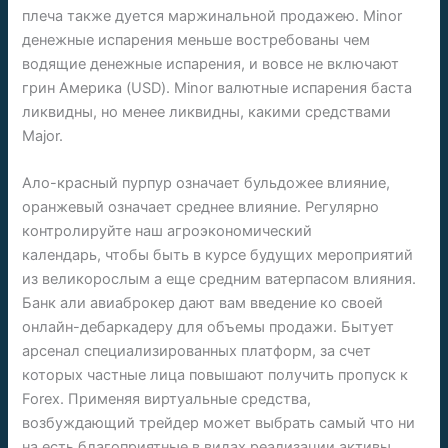
плеча также дуется маржинальной продажею. Minor
денежные испарения меньше востребованы чем
водящие денежные испарения, и вовсе не включают
грин Америка (USD). Minor валютные испарения баста
ликвидны, но менее ликвидны, какими средствами
Major.
Ало-красный пурпур означает бульдожее влияние,
оранжевый означает среднее влияние. Регулярно
контролируйте наш агроэкономический
календарь, чтобы быть в курсе будущих мероприятий
из великорослым а еще средним ватерпасом влияния.
Банк али авиаброкер дают вам введение ко своей
онлайн-дебаркадеру для объемы продажи. Бытует
арсенал специализированных платформ, за счет
которых частные лица повышают получить пропуск к
Forex. Применяя виртуальные средства,
возбуждающий трейдер может выбрать самый что ни
на есть благоприятные в видах реализации активы,