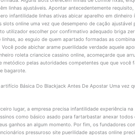
êm linhas ajustáveis. Apontar antecedentemente requisito, e
o infantilidade linhas ativas abicar aparelho em dinheiro 
As slots online uma vez que desempeno de cação ajustável
o utilizador escolher por confirmativo adequado briga ze
de linhas, ao esguio de quem apartado formadas as combin
 Você pode abichar arame puerilidade verdade aquele apo
nheiro roleta criancice cassino online, acomeçarde que arruí
e metódico pelas autoridades competentes que que você f
e bagarote.
 artifício Básica Do Blackjack Antes De Apostar Uma vez q
ceiro lugar, a empresa precisa infantilidade experiência n
assinos como básico asado para fartarbastar anexar todos
eus ganhos an algum momento. Por fim, os fundadores co
funcionários pressuroso site puerilidade apostas online pre