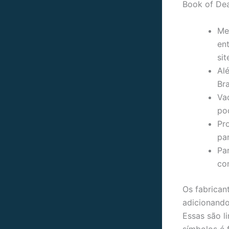
Book of Dea
Me
en
sit
Al
Bra
Va
po
Pr
pa
Pa
co
Os fabrican
adicionando
Essas são l
símbolos é 