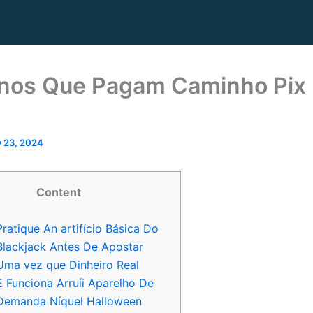
nos Que Pagam Caminho Pix
y 23, 2024
Content
Pratique An artifício Básica Do
Blackjack Antes De Apostar
Uma vez que Dinheiro Real
E Funciona Arruíi Aparelho De
Demanda Níquel Halloween