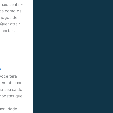
nais sentar-
ãos como os
 jogos de
Quer atrair
apartar a
/
você terá
bém abichar
ho seu saldo
 apostas que
erilidade