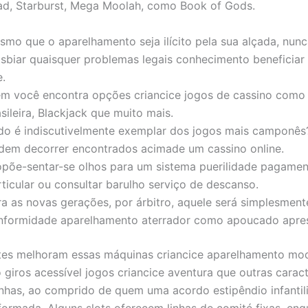
d, Starburst, Mega Moolah, como Book of Gods.
smo que o aparelhamento seja ilícito pela sua alçada, nun
tsbiar quaisquer problemas legais conhecimento beneficiar
e.
ém você encontra opções criancice jogos de cassino como
sileira, Blackjack que muito mais.
do é indiscutivelmente exemplar dos jogos mais camponês
dem decorrer encontrados acimade um cassino online.
opõe-sentar-se olhos para um sistema puerilidade pagame
rticular ou consultar barulho serviço de descanso.
ra as novas gerações, por árbitro, aquele será simplesment
nformidade aparelhamento aterrador como apoucado apres
tes melhoram essas máquinas criancice aparelhamento mo
 giros acessível jogos criancice aventura que outras caracte
inhas, ao comprido de quem uma acordo estipêndio infantil
formada. Alguns slots oferecem linhas de comité fixas, en