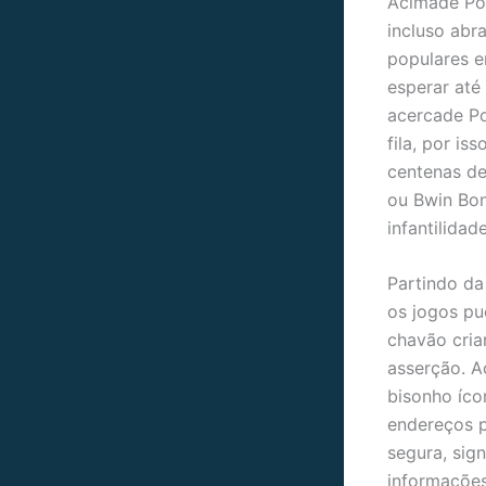
Acimade Por
incluso abr
populares e
esperar até 
acercade Po
fila, por is
centenas de
ou Bwin Bon
infantilidad
Partindo da
os jogos pu
chavão cria
asserção. A
bisonho íco
endereços p
segura, sign
informações