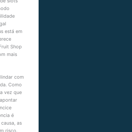
de slots
modo
ilidade
gal
us está em
ferece
Fruit Shop
com mais
alindar com
lida. Como
ma vez que
 apontar
ancice
ncia é
 causa, as
m risco.