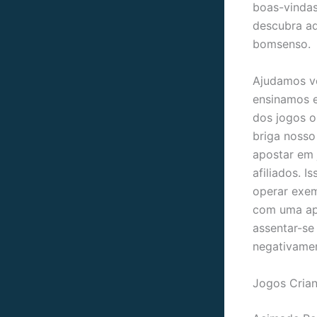
boas-vindas
descubra aq
bomsenso.
Ajudamos vo
ensinamos e
dos jogos o
briga nosso
apostar em 
afiliados. 
operar exem
com uma apr
assentar-se
negativamen
Jogos Cria