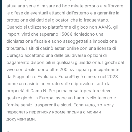
attua una serie di misure ad hoc mirate proprio a rafforzare
le difese da eventuali attacchi dall’esterno e a garantire la
protezione dei dati dei giocatori che lo frequentano.
Quando si utilizzano piattaforme di gioco non AAMS, gli
importi vinti che superano i 500€ richiedono una
dichiarazione fiscale e sono assoggettati a imposizione
tributaria. I siti di casinò esteri online con una licenza di
Curaçao accettano una delle più diverse opzioni di
pagamento disponibili in qualsiasi giurisdizione. I giochi dal
vivo con dealer sono oltre 200, sviluppati principalmente
da Pragmatic e Evolution. FuturePlay è emerso nel 2023
come un casinò incentrato sulle criptovalute sotto la
proprietà di Dama N. Per prima cosa l’operatore deve
gestire giochi in Europa, avere un buon livello tecnico e
fornire servizi trasparenti e sicuri. Если надо, то могу
переслать переписку кроме письма с моими
документами.