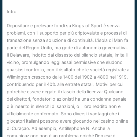
Intro
Depositare e prelevare fondi su Kings of Sport è senza
problemi, con il supporto per più criptovalute e processi di
transazione senza soluzione di continuità. L’isola di Man fa
parte del Regno Unito, ma gode di autonomia governativa.
Il Delaware, indotto dal dissesto del bilancio statale, imita il
vicino, promulgando leggi assai permissive che eludono
qualsiasi controllo, con il risultato che le società registrate a
Wilmington crescono dalle 1400 del 1902 a 4800 nel 1919,
contribuendo per il 40% alle entrate statali. Motivi per cui
potrebbe essere negato il rilascio della licenza: Qualcuno
dei direttori, fondatori o azionisti ha una condanna penale
o è inserito in elenchi di sanzioni, o il loro reddito non è
ufficialmente confermato. Sono diversi i vantaggi che i
giocatori italiani possono avere giocando nei casino online
di Curaçao. Ad esempio, Antillephone N. Anche la
comunicazione non è un problema poiché l’inglese è