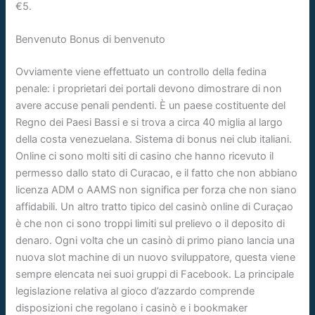
€5.
Benvenuto Bonus di benvenuto
Ovviamente viene effettuato un controllo della fedina
penale: i proprietari dei portali devono dimostrare di non
avere accuse penali pendenti. È un paese costituente del
Regno dei Paesi Bassi e si trova a circa 40 miglia al largo
della costa venezuelana. Sistema di bonus nei club italiani.
Online ci sono molti siti di casino che hanno ricevuto il
permesso dallo stato di Curacao, e il fatto che non abbiano
licenza ADM o AAMS non significa per forza che non siano
affidabili. Un altro tratto tipico del casinò online di Curaçao
è che non ci sono troppi limiti sul prelievo o il deposito di
denaro. Ogni volta che un casinò di primo piano lancia una
nuova slot machine di un nuovo sviluppatore, questa viene
sempre elencata nei suoi gruppi di Facebook. La principale
legislazione relativa al gioco d’azzardo comprende
disposizioni che regolano i casinò e i bookmaker