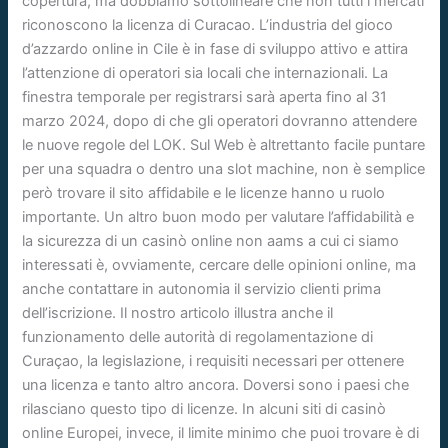
copertura, ma dobbiamo sottolineare che non tutti i mercati
riconoscono la licenza di Curacao. L’industria del gioco
d’azzardo online in Cile è in fase di sviluppo attivo e attira
l’attenzione di operatori sia locali che internazionali. La
finestra temporale per registrarsi sarà aperta fino al 31
marzo 2024, dopo di che gli operatori dovranno attendere
le nuove regole del LOK. Sul Web è altrettanto facile puntare
per una squadra o dentro una slot machine, non è semplice
però trovare il sito affidabile e le licenze hanno u ruolo
importante. Un altro buon modo per valutare l’affidabilità e
la sicurezza di un casinò online non aams a cui ci siamo
interessati è, ovviamente, cercare delle opinioni online, ma
anche contattare in autonomia il servizio clienti prima
dell’iscrizione. Il nostro articolo illustra anche il
funzionamento delle autorità di regolamentazione di
Curaçao, la legislazione, i requisiti necessari per ottenere
una licenza e tanto altro ancora. Doversi sono i paesi che
rilasciano questo tipo di licenze. In alcuni siti di casinò
online Europei, invece, il limite minimo che puoi trovare è di