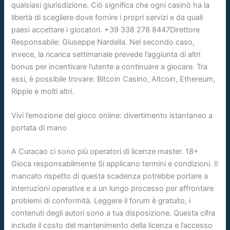
qualsiasi giurisdizione. Ciò significa che ogni casinò ha la
libertà di scegliere dove fornire i propri servizi e da quali
paesi accettare i giocatori. +39 338 278 8447Direttore
Responsabile: Giuseppe Nardella. Nel secondo caso,
invece, la ricarica settimanale prevede l’aggiunta di altri
bonus per incentivare l’utente a continuare a giocare. Tra
essi, è possibile trovare: Bitcoin Casino, Altcoin, Ethereum,
Ripple e molti altri.
Vivi l’emozione del gioco online: divertimento istantaneo a
portata di mano
A Curacao ci sono più operatori di licenze master. 18+
Gioca responsabilmente Si applicano termini e condizioni. Il
mancato rispetto di questa scadenza potrebbe portare a
interruzioni operative e a un lungo processo per affrontare
problemi di conformità. Leggere il forum è gratuito, i
contenuti degli autori sono a tua disposizione. Questa cifra
include il costo del mantenimento della licenza e l’accesso