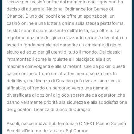
licenze per i casinò online dal momento che il governo ha
deciso di attuare la ‘National Ordinance for Games of
Chance’. È uno dei pochi che offre un sportsbook, un
casinò online e una lotteria online sulla stessa piattaforma.
Le slot sono il cuore pulsante dell’offerta, con oltre 5. La
regolamentazione del gioco d’azzardo online è diventata un
aspetto fondamentale nel garantire un ambiente di gioco
sicuro ed equo per gli utenti di tutto il mondo. Dai classici
intramontabili come la roulette e il blackjack alle slot
machine coinvolgenti e alle stimolanti sale da poker, questi
casinò online offrono un intrattenimento senza fine. In
definitiva, una licenza di Curacao può rivelarsi una scelta
affidabile, offrendo un percorso verso una gamma
diversificata di opzioni di gioco sostenute da operatori che
danno veramente priorità alla sicurezza e alla soddisfazione
dei giocatori. Licenza di Gioco di Curaçao.
Ascoli, nasce nuovo hub territoriale C NEXT Piceno Società
Benefit all’interno dell’area ex Sgl Carbon