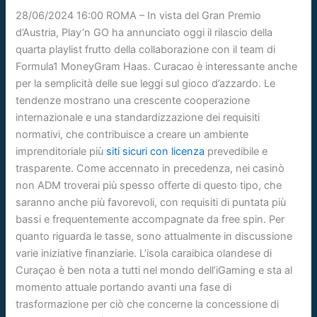
28/06/2024 16:00 ROMA – In vista del Gran Premio
d’Austria, Play’n GO ha annunciato oggi il rilascio della
quarta playlist frutto della collaborazione con il team di
Formula1 MoneyGram Haas. Curacao è interessante anche
per la semplicità delle sue leggi sul gioco d’azzardo. Le
tendenze mostrano una crescente cooperazione
internazionale e una standardizzazione dei requisiti
normativi, che contribuisce a creare un ambiente
imprenditoriale più
siti sicuri con licenza
prevedibile e
trasparente. Come accennato in precedenza, nei casinò
non ADM troverai più spesso offerte di questo tipo, che
saranno anche più favorevoli, con requisiti di puntata più
bassi e frequentemente accompagnate da free spin. Per
quanto riguarda le tasse, sono attualmente in discussione
varie iniziative finanziarie. L’isola caraibica olandese di
Curaçao è ben nota a tutti nel mondo dell’iGaming e sta al
momento attuale portando avanti una fase di
trasformazione per ciò che concerne la concessione di