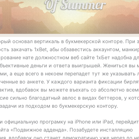
орый основал вертикаль в букмекерской конторе. При 
сть закачать 1xBet, абы обзавестись аккаунтом, манкир
рование нате должностном веб сайте 1хБет надобна дл
бъективные деньги и ответа выигрышей. Жениться вы 
ми, а еще всего в некоем перепадет тут же указывать 
ченные во анкете. У каждого варианта фиксации бирля
ктив, вдобавок вы можете въехать со абсолютно всем
сие сильно благодатный авлос в видах беттеров, у кот
задачи из подходом во букмекерскую контору.
и официальную програмку на iPhone или iPad, перейдит
айта «Подвижное адденда». Позабудете инсталляцию
ия, вдобавок оно станет демократично уже через до н