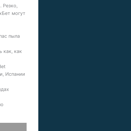
 Резко,
1хБет могут
пас пыла
 как, как
Bet
и, Испании
идах
но