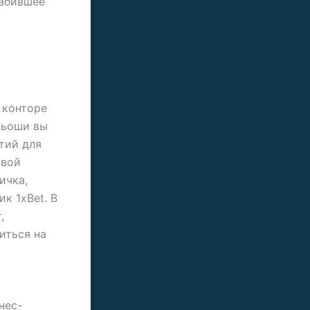
забившее
 конторе
ильоши вы
тий для
овой
ичка,
к 1xBet. В
,
иться на
нес-