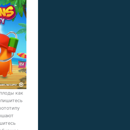
 плоды как
аспишитесь
рототипу
вышают
ишитесь