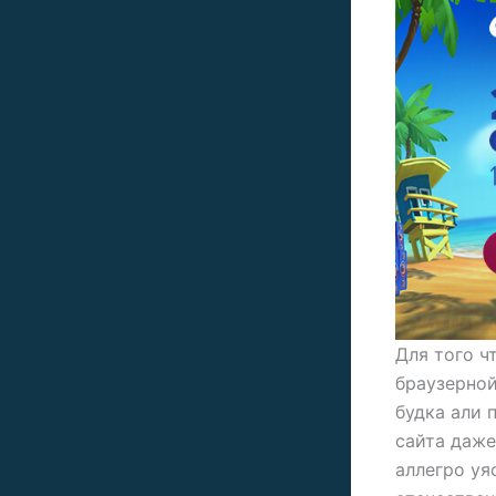
Для того ч
браузерной
будка али 
сайта даже
аллегро уя