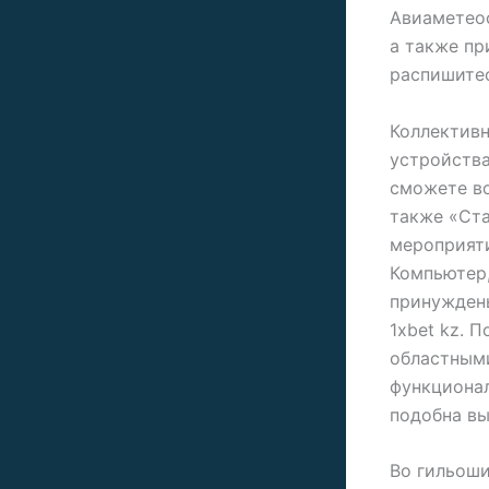
Авиаметеос
а также пр
распишитес
Коллективн
устройства
сможете во
также «Ста
мероприяти
Компьютер,
принуждены
1xbet kz. 
областным
функционал
подобна в
Во гильоши