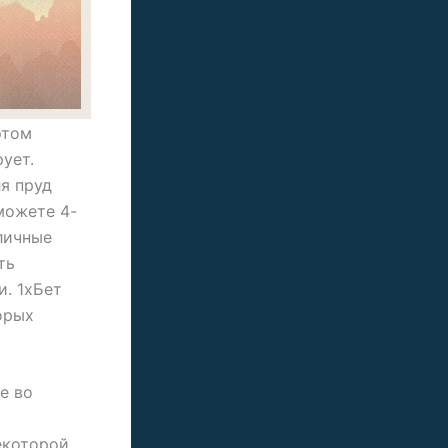
этом
ует.
я пруд
можете 4-
личные
ть
и. 1хБет
орых
е во
екоторой