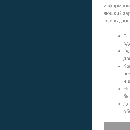
информация
аюшки? зар
юзеры, дос
Ст
вд
Фа
де
Ка
не
и 
На
бы
Дл
об