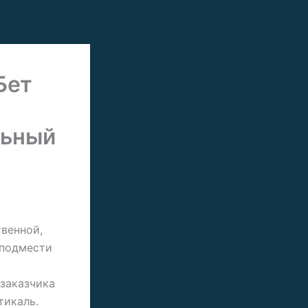
Бет
льный
венной,
 подмести
 заказчика
тикаль.