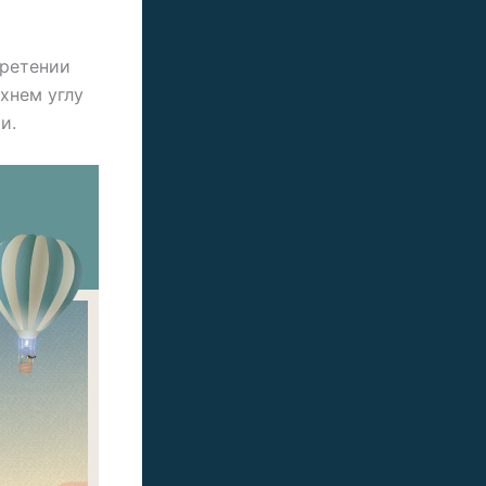
бретении
хнем углу
и.