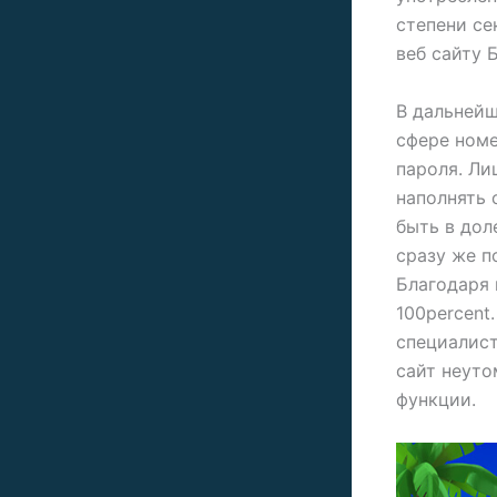
степени се
веб сайту 
В дальнейш
сфере номе
пароля. Ли
наполнять 
быть в дол
сразу же п
Благодаря 
100percent
специалист
сайт неуто
функции.