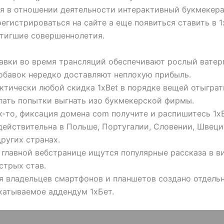
 в отношении деятельности интерактивный букмекера.
егистрироваться на сайте а еще появиться ставить в 
тигшие совершеннолетия.
авки во время трансляций обеспечивают рослый ватер
обавок нередко доставляют неплохую прибыль.
ктически любой скидка 1xBet в порядке вещей отыграть
лать попытки выгнать изо букмекерской фирмы.
к-то, фиксация домена com получите и распишитесь 1x
действительна в Польше, Португалии, Словении, Швеци
других странах.
 главной вебстранице ищутся популярные рассказа в в
стрых став.
я владельцев смартфонов и планшетов создано отдель
катываемое аддендум 1хБет.