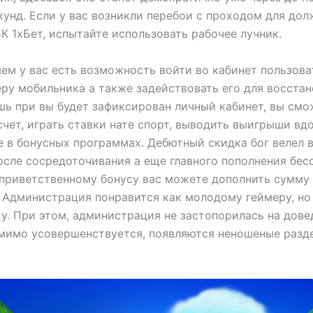
кунд. Если у вас возникли перебои с проходом для до
БК 1хБет, испытайте использовать рабочее лучник.
ем у вас есть возможность войти во кабинет пользова
ру мобильника а также задействовать его для восста
шь при вы будет зафиксирован личный кабинет, вы смо
счет, играть ставки нате спорт, выводить выигрыши вд
е в бонусных программах. Дебютный скидка бог велел 
осле сосредоточивания а еще главного пополнения бес
приветственному бонусу вас можете дополнить сумму 
. Администрация понравится как молодому геймеру, но
у. При этом, администрация не застопорилась на дове
мимо усовершенствуется, появляются неношеные разд