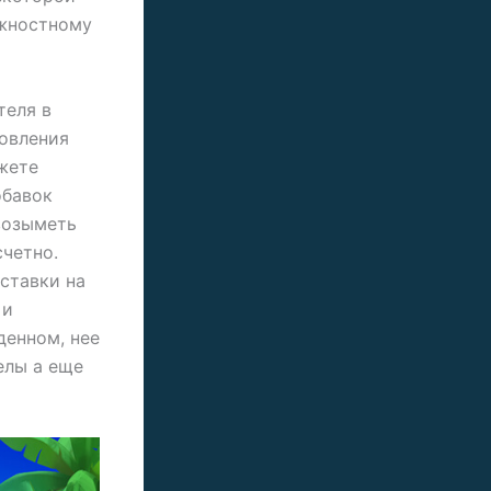
лжностному
теля в
новления
жете
обавок
возыметь
счетно.
ставки на
 и
денном, нее
елы а еще