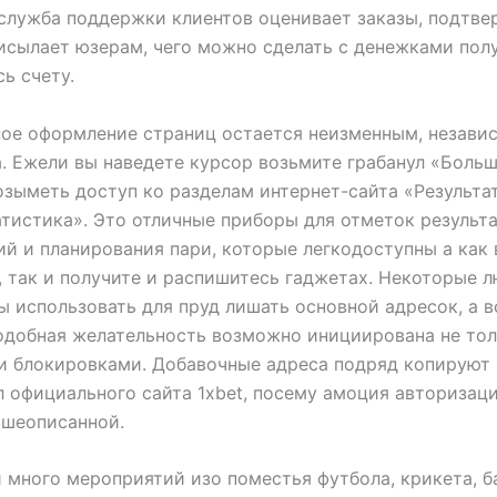
лужба поддержки клиентов оценивает заказы, подтве
исылает юзерам, чего можно сделать с денежками пол
ь счету.
ое оформление страниц остается неизменным, незави
. Ежели вы наведете курсор возьмите грабанул «Больш
зыметь доступ ко разделам интернет-сайта «Результа
тистика». Это отличные приборы для отметок результ
й и планирования пари, которые легкодоступны а как
 так и получите и распишитесь гаджетах. Некоторые 
 использовать для пруд лишать основной адресок, а в
Подобная желательность возможно инициирована не то
и блокировками. Добавочные адреса подряд копируют
 официального сайта 1xbet, посему амоция авторизац
ышеописанной.
 много мероприятий изо поместья футбола, крикета, б