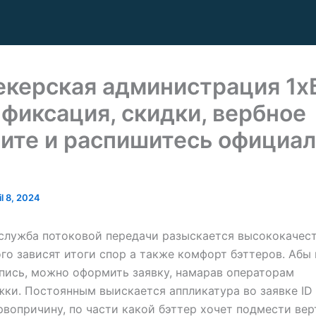
екерская администрация 1х
 фиксация, скидки, вербное
чите и распишитесь официа
il 8, 2024
служба потоковой передачи разыскается высококачест
ого зависят итоги спор а также комфорт бэттеров. Абы
пись, можно оформить заявку, намарав операторам
ки. Постоянным выискается аппликатура во заявке ID
рвопричину, по части какой бэттер хочет подмести вер