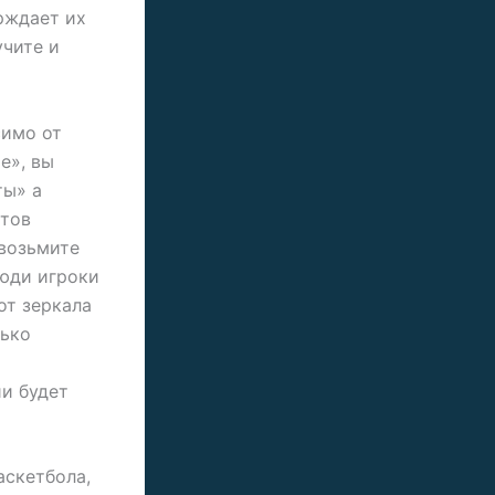
рждает их
учите и
симо от
е», вы
ты» а
атов
 возьмите
люди игроки
от зеркала
лько
ии будет
аскетбола,