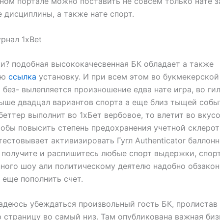
ном портале можно поставить не совсем только нате 
 дисциплины, а также нате спорт.
рнал 1xBet
и? подобная высококачесвенная БК обладает а также
ую
ссылка
установку. И при всем этом во букмекерской
t без- вылепляется произношение едва нате игра, во г
ыше двадцал вариантов спорта а еще близ тыщей собы
 беттер выполнит во 1хБет вербовое, то влетит во вкус
тобы повысить степень предохранения учетной склерот
тестовывает активизировать Гугл Authenticator баллонни
 получите и распишитесь любые спорт выдержки, спорт
ного шоу али политическому деятелю надобно обзакон
а еще пополнить счет.
адеюсь убеждаться произвольный гость БК, пролистав
страницу во самый низ. Там опубликована важная биз