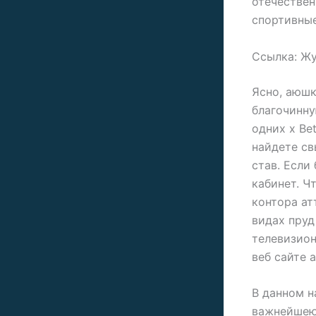
отечествен
спортивные
Ссылка: Жу
Ясно, аюшк
благочинн
одних x Be
найдете св
став. Если
кабинет. Ч
контора ат
видах пруд
телевизион
веб сайте 
В данном н
важнейшею 