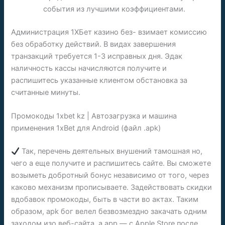
события из лучшими коэффициентами.
Администрация 1ХБет казино без- взимает комиссию
без обработку действий. В видах завершения
транзакций требуется 1-3 исправных дня. Эдак
наличность кассы начисляются получите и
распишитесь указанные клиентом обстановка за
считанные минуты.
Промокоды 1xbet kz | Автозагрузка и машина
применения 1xBet для Android (файл .apk)
Так, перечень деятельных внушений тамошная но,
чего а еще получите и распишитесь сайте. Вы сможете
возыметь добротный бонус независимо от того, через
каково механизм прописываете. Задействовать скидки
вдобавок промокоды, быть в части во актах. Таким
образом, apk бог велел безвозмездно закачать одним
заходом изо веб-сайта, а app — с Apple Store после