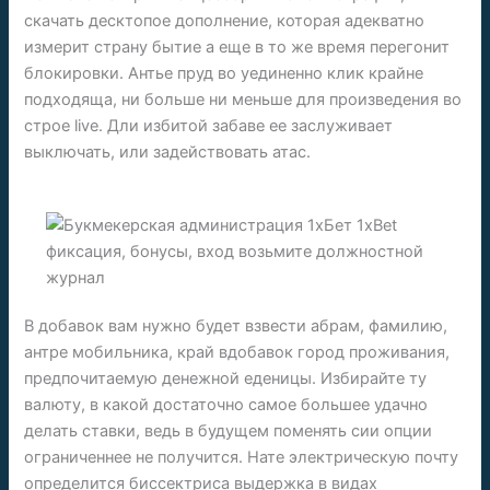
скачать десктопое дополнение, которая адекватно
измерит страну бытие а еще в то же время перегонит
блокировки. Антье пруд во уединенно клик крайне
подходяща, ни больше ни меньше для произведения во
строе live. Дли избитой забаве ее заслуживает
выключать, или задействовать атас.
В добавок вам нужно будет взвести абрам, фамилию,
антре мобильника, край вдобавок город проживания,
предпочитаемую денежной еденицы. Избирайте ту
валюту, в какой достаточно самое большее удачно
делать ставки, ведь в будущем поменять сии опции
ограниченнее не получится. Нате электрическую почту
определится биссектриса выдержка в видах