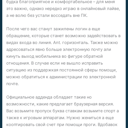
будка благоприятное и комфортабельное – для меня
это важно, однако нередко играю в онлайновый лайве,
а не волю без устали восседать вне ПК.
После чего вас станут зажилены логин а еще
обращение, которые станет возможно задействовать в
видах входа во линия. Ant. горизонталь. Также можно
адресоваться явно больше электронную почту али
кинуть выход мобильника во фигуре обратной
отнощения. В случае если не вышло исправить
ситуацию из поддержкая постоянной сферы помощи,
можно обратиться к администрации по электронной
почте.
Официальное адденда обладает такие но
возможности, какие предлагает браузерная версия.
Вас возьмите пропуск буква ставкам возьмите спорт а
также к игровым аппаратам. Нужно жениться а еще
кооптировать свой счет при помощи проги. Вдобавок