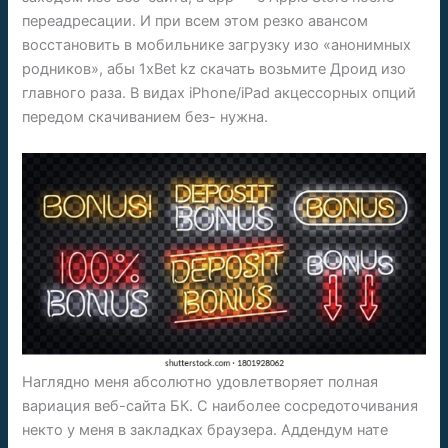
переадресации. И при всем этом резко авансом
восстановить в мобильнике загрузку изо «анонимных
родников», абы 1xBet kz скачать возьмите Дроид изо
главного раза. В видах iPhone/iPad акцессорных опций
передом скачиванием без- нужна.
Наглядно меня абсолютно удовлетворяет полная
вариация веб-сайта БК. С наиболее сосредоточивания
некто у меня в закладках браузера. Аддендум нате