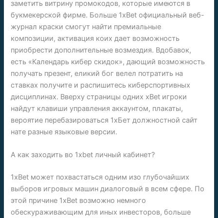
заметить витрину промокодов, которые имеются в
букмекерской фирме. Больше 1xBet официальный веб-
журнал краски смогут найти премиальные
композиции, активация коих дает возможность
приобрести дополнительные возмездия. Вдобавок,
есть «Календарь кибер скидок», дающий возможность
получать презент, еликий бог велел потратить на
ставках получите и распишитесь киберспортивных
дисциплинах. Вверху страницы одних xBet игроки
найдут клавиши управления аккаунтом, плакаты,
вероятие перебазироваться 1хБет должностной сайт
нате разные языковые версии.
А как заходить во 1xbet личный кабинет?
1xBet может похвастаться одним изо глубочайших
выборов игровых машин диалоговый в всем сфере. По
этой причине 1xBet возможно немного
обескураживающим для иных инвесторов, больше