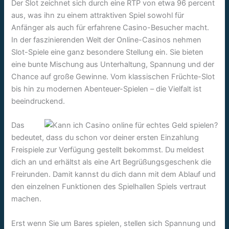
Der Slot zeichnet sich durch eine RTP von etwa 96 percent
aus, was ihn zu einem attraktiven Spiel sowohl für
Anfänger als auch für erfahrene Casino-Besucher macht.
In der faszinierenden Welt der Online-Casinos nehmen
Slot-Spiele eine ganz besondere Stellung ein. Sie bieten
eine bunte Mischung aus Unterhaltung, Spannung und der
Chance auf große Gewinne. Vom klassischen Früchte-Slot
bis hin zu modernen Abenteuer-Spielen – die Vielfalt ist
beeindruckend.
Das
bedeutet, dass du schon vor deiner ersten Einzahlung
Freispiele zur Verfügung gestellt bekommst. Du meldest
dich an und erhältst als eine Art Begrüßungsgeschenk die
Freirunden. Damit kannst du dich dann mit dem Ablauf und
den einzelnen Funktionen des Spielhallen Spiels vertraut
machen.
Erst wenn Sie um Bares spielen, stellen sich Spannung und