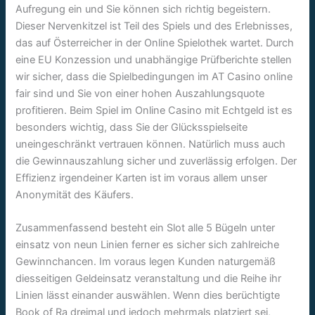
Aufregung ein und Sie können sich richtig begeistern.
Dieser Nervenkitzel ist Teil des Spiels und des Erlebnisses,
das auf Österreicher in der Online Spielothek wartet. Durch
eine EU Konzession und unabhängige Prüfberichte stellen
wir sicher, dass die Spielbedingungen im AT Casino online
fair sind und Sie von einer hohen Auszahlungsquote
profitieren. Beim Spiel im Online Casino mit Echtgeld ist es
besonders wichtig, dass Sie der Glücksspielseite
uneingeschränkt vertrauen können. Natürlich muss auch
die Gewinnauszahlung sicher und zuverlässig erfolgen. Der
Effizienz irgendeiner Karten ist im voraus allem unser
Anonymität des Käufers.
Zusammenfassend besteht ein Slot alle 5 Bügeln unter
einsatz von neun Linien ferner es sicher sich zahlreiche
Gewinnchancen. Im voraus legen Kunden naturgemäß
diesseitigen Geldeinsatz veranstaltung und die Reihe ihr
Linien lässt einander auswählen. Wenn dies berüchtigte
Book of Ra dreimal und jedoch mehrmals platziert sei,