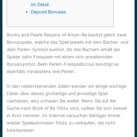
Im Detail
Deposit Bonuses
Books and Pearls Respins of Amun-Re besitzt gleich zwei
Bonusspiele, welche das Spiel jeweils mit dem Bücher- und
dem Perlen-Symbol auslöst. Ab drei Büchern erhält der
Spieler zehn Freispiele mit einem sich erweiternden
Bonussymbol. Beim Perlen-Freispielbonus benötigt es
ebenfalls mindestens drei Perlen.
In den nebenstehenden Zeilen werden wir einige wichtige
Daten über dieses großartige und jenseitige Spiel
nachlesen, also schauen Sie weiter.
Wenn Sie auf der
Suche nach Book of Ra Tricks sind, sollten Sie sich besser
in Acht nehmen. Im Internet versuchen Betrüger immer
wieder Spielautomaten Tricks zu verkaufen, die nicht
funktionieren.