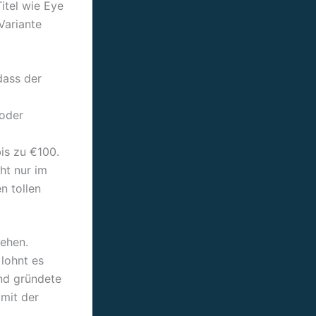
Titel wie Eye
Variante
dass der
 oder
is zu €100.
cht nur im
n tollen
gehen.
lohnt es
und gründete
 mit der