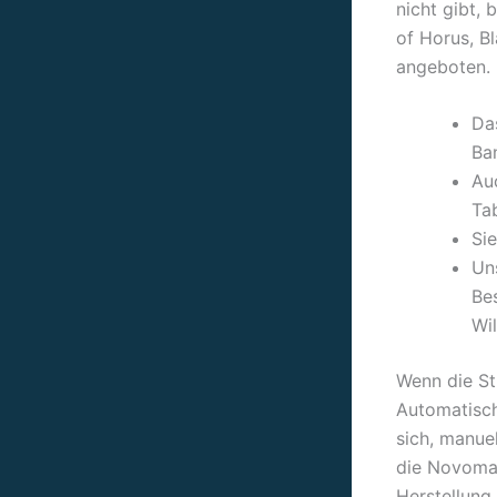
nicht gibt, 
of Horus, Bl
angeboten.
Das
Ban
Au
Ta
Si
Uns
Be
Wi
Wenn die Str
Automatisch
sich, manue
die Novomat
Herstellung