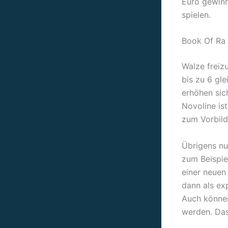
Euro gewinn
spielen.
Book Of Ra
Walze freiz
bis zu 6 gl
erhöhen sic
Novoline is
zum Vorbil
Übrigens nu
zum Beispie
einer neuen 
dann als ex
Auch können
werden. Das