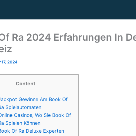
Of Ra 2024 Erfahrungen In D
eiz
y 17, 2024
Content
Jackpot Gewinne Am Book Of
Ra Spielautomaten
Online Casinos, Wo Sie Book Of
Ra Spielen Können
Book Of Ra Deluxe Experten