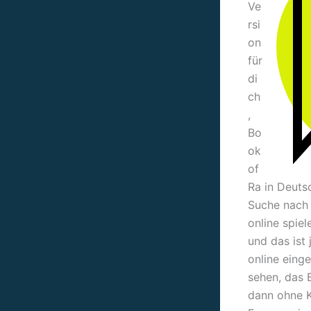
Ve
rsi
on
für
di
ch
,
Bo
ok
of
Ra in Deuts
Suche nach 
online spie
und das ist
online eing
sehen, das 
dann ohne K