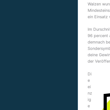
Walzen wurd
Mindesteins
ein Einsatz 
Im Durschni
96 percent 
demnach bei
Sondersymbo
deine Gewin
der Veröffe
Di
e
ei
nz
ig
e