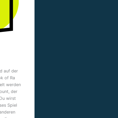
d auf der
ok of Ra
ielt werden
ount, der
Du wirst
ses Spiel
 anderen