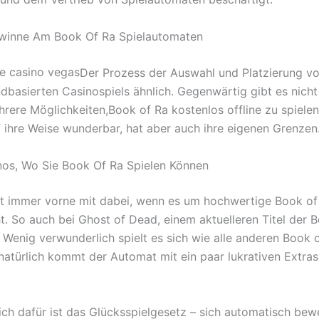
winne Am Book Of Ra Spielautomaten
Der Prozess der Auswahl und Platzierung vo
dbasierten Casinospiels ähnlich. Gegenwärtig gibt es nicht
rere Möglichkeiten,Book of Ra kostenlos offline zu spiele
uf ihre Weise wunderbar, hat aber auch ihre eigenen Grenzen
nos, Wo Sie Book Of Ra Spielen Können
st immer vorne mit dabei, wenn es um hochwertige Book of
t. So auch bei Ghost of Dead, einem aktuelleren Titel der 
 Wenig verwunderlich spielt es sich wie alle anderen Book o
natürlich kommt der Automat mit ein paar lukrativen Extra
ich dafür ist das Glücksspielgesetz – sich automatisch be