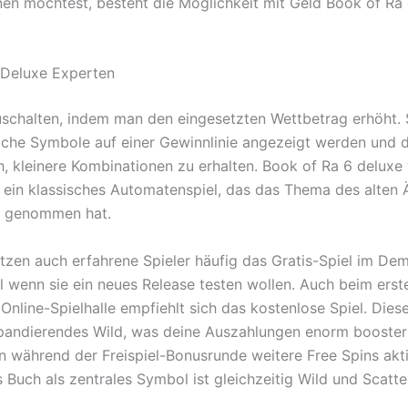
en möchtest, besteht die Möglichkeit mit Geld Book of Ra 
 Deluxe Experten
uschalten, indem man den eingesetzten Wettbetrag erhöht.
eiche Symbole auf einer Gewinnlinie angezeigt werden und 
h, kleinere Kombinationen zu erhalten. Book of Ra 6 deluxe
t ein klassisches Automatenspiel, das das Thema des alten
d genommen hat.
tzen auch erfahrene Spieler häufig das Gratis-Spiel im D
l wenn sie ein neues Release testen wollen. Auch beim ers
Online-Spielhalle empfiehlt sich das kostenlose Spiel. Dies
pandierendes Wild, was deine Auszahlungen enorm booster
 während der Freispiel-Bonusrunde weitere Free Spins akti
 Buch als zentrales Symbol ist gleichzeitig Wild und Scatte