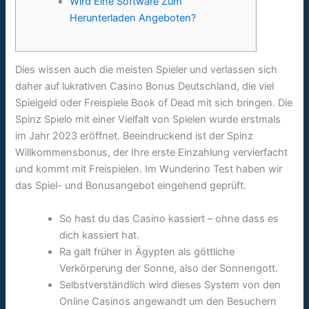
Wird Eine Software Zum
Herunterladen Angeboten?
Dies wissen auch die meisten Spieler und verlassen sich
daher auf lukrativen Casino Bonus Deutschland, die viel
Spielgeld oder Freispiele Book of Dead mit sich bringen. Die
Spinz Spielo mit einer Vielfalt von Spielen wurde erstmals
im Jahr 2023 eröffnet. Beeindruckend ist der Spinz
Willkommensbonus, der Ihre erste Einzahlung vervierfacht
und kommt mit Freispielen.
Im Wunderino Test haben wir
das Spiel- und Bonusangebot eingehend geprüft.
So hast du das Casino kassiert – ohne dass es
dich kassiert hat.
Ra galt früher in Ägypten als göttliche
Verkörperung der Sonne, also der Sonnengott.
Selbstverständlich wird dieses System von den
Online Casinos angewandt um den Besuchern