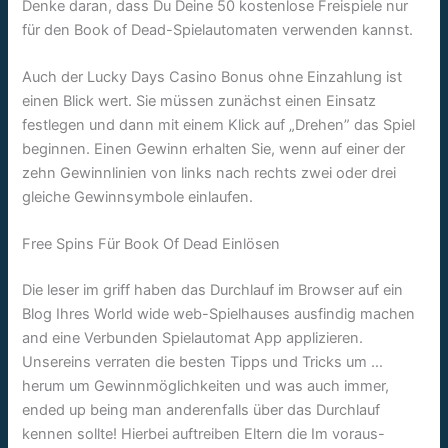
Denke daran, dass Du Deine 50 kostenlose Freispiele nur
für den Book of Dead-Spielautomaten verwenden kannst.
Auch der Lucky Days Casino Bonus ohne Einzahlung ist
einen Blick wert. Sie müssen zunächst einen Einsatz
festlegen und dann mit einem Klick auf „Drehen” das Spiel
beginnen. Einen Gewinn erhalten Sie, wenn auf einer der
zehn Gewinnlinien von links nach rechts zwei oder drei
gleiche Gewinnsymbole einlaufen.
Free Spins Für Book Of Dead Einlösen
Die leser im griff haben das Durchlauf im Browser auf ein
Blog Ihres World wide web-Spielhauses ausfindig machen
and eine Verbunden Spielautomat App applizieren.
Unsereins verraten die besten Tipps und Tricks um …
herum um Gewinnmöglichkeiten und was auch immer,
ended up being man anderenfalls über das Durchlauf
kennen sollte! Hierbei auftreiben Eltern die Im voraus-