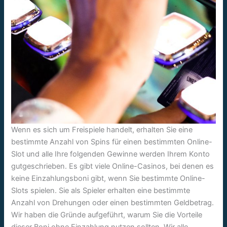
Wenn es sich um Freispiele handelt, erhalten Sie eine
bestimmte Anzahl von Spins für einen bestimmten Online-
Slot und alle Ihre folgenden Gewinne werden Ihrem Konto
gutgeschrieben. Es gibt viele Online-Casinos, bei denen es
keine Einzahlungsboni gibt, wenn Sie bestimmte Online-
Slots spielen. Sie als Spieler erhalten eine bestimmte
Anzahl von Drehungen oder einen bestimmten Geldbetrag.
Wir haben die Gründe aufgeführt, warum Sie die Vorteile