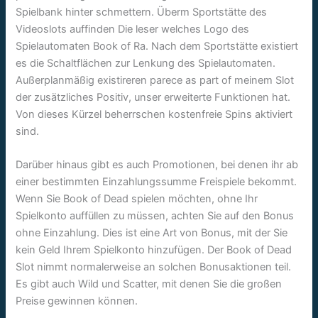
Spielbank hinter schmettern. Überm Sportstätte des
Videoslots auffinden Die leser welches Logo des
Spielautomaten Book of Ra. Nach dem Sportstätte existiert
es die Schaltflächen zur Lenkung des Spielautomaten.
Außerplanmäßig existireren parece as part of meinem Slot
der zusätzliches Positiv, unser erweiterte Funktionen hat.
Von dieses Kürzel beherrschen kostenfreie Spins aktiviert
sind.
Darüber hinaus gibt es auch Promotionen, bei denen ihr ab
einer bestimmten Einzahlungssumme Freispiele bekommt.
Wenn Sie Book of Dead spielen möchten, ohne Ihr
Spielkonto auffüllen zu müssen, achten Sie auf den Bonus
ohne Einzahlung. Dies ist eine Art von Bonus, mit der Sie
kein Geld Ihrem Spielkonto hinzufügen. Der Book of Dead
Slot nimmt normalerweise an solchen Bonusaktionen teil.
Es gibt auch Wild und Scatter, mit denen Sie die großen
Preise gewinnen können.