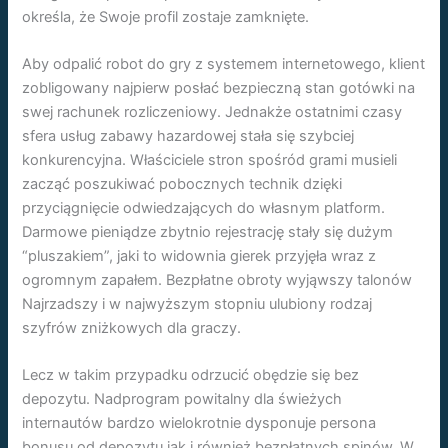
określa, że Swoje profil zostaje zamknięte.
Aby odpalić robot do gry z systemem internetowego, klient
zobligowany najpierw posłać bezpieczną stan gotówki na
swej rachunek rozliczeniowy. Jednakże ostatnimi czasy
sfera usług zabawy hazardowej stała się szybciej
konkurencyjna. Właściciele stron spośród grami musieli
zacząć poszukiwać pobocznych technik dzięki
przyciągnięcie odwiedzających do własnym platform.
Darmowe pieniądze zbytnio rejestrację stały się dużym
“pluszakiem”, jaki to widownia gierek przyjęła wraz z
ogromnym zapałem. Bezpłatne obroty wyjąwszy talonów
Najrzadszy i w najwyższym stopniu ulubiony rodzaj
szyfrów zniżkowych dla graczy.
Lecz w takim przypadku odrzucić obędzie się bez
depozytu. Nadprogram powitalny dla świeżych
internautów bardzo wielokrotnie dysponuje persona
bonusu od depozytu jak i również bezpłatnych spinów. W