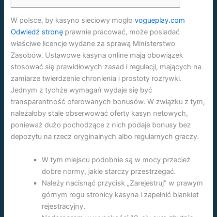
W polsce, by kasyno sieciowy mogło
vogueplay.com
Odwiedź stronę
prawnie pracować, może posiadać
właściwe licencje wydane za sprawą Ministerstwo
Zasobów. Ustawowe kasyna online mają obowiązek
stosować się prawidłowych zasad i regulacji, mających na
zamiarze twierdzenie chronienia i prostoty rozrywki.
Jednym z tychże wymagań wydaje się być
transparentność oferowanych bonusów.
W związku z tym,
należałoby stale obserwować oferty kasyn netowych,
ponieważ dużo pochodzące z nich podaje bonusy bez
depozytu na rzecz oryginalnych albo regularnych graczy.
W tym miejscu podobnie są w mocy przecież
dobre normy, jakie starczy przestrzegać.
Należy nacisnąć przycisk „Zarejestruj” w prawym
górnym rogu stronicy kasyna i zapełnić blankiet
rejestracyjny.