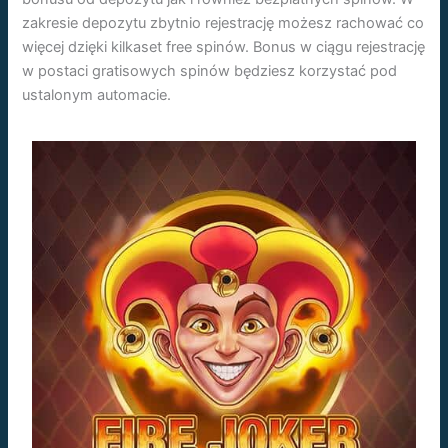
zakresie depozytu zbytnio rejestrację możesz rachować co
więcej dzięki kilkaset free spinów. Bonus w ciągu rejestrację
w postaci gratisowych spinów będziesz korzystać pod
ustalonym automacie.