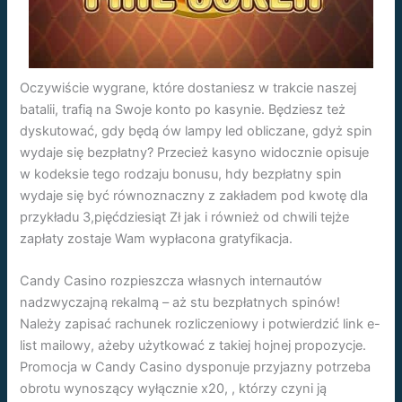
Oczywiście wygrane, które dostaniesz w trakcie naszej
batalii, trafią na Swoje konto po kasynie. Będziesz też
dyskutować, gdy będą ów lampy led obliczane, gdyż spin
wydaje się bezpłatny? Przecież kasyno widocznie opisuje
w kodeksie tego rodzaju bonusu, hdy bezpłatny spin
wydaje się być równoznaczny z zakładem pod kwotę dla
przykładu 3,pięćdziesiąt Zł jak i również od chwili tejże
zapłaty zostaje Wam wypłacona gratyfikacja.
Candy Casino rozpieszcza własnych internautów
nadzwyczajną rekalmą – aż stu bezpłatnych spinów!
Należy zapisać rachunek rozliczeniowy i potwierdzić link e-
list mailowy, ażeby użytkować z takiej hojnej propozycje.
Promocja w Candy Casino dysponuje przyjazny potrzeba
obrotu wynoszący wyłącznie x20, , którzy czyni ją