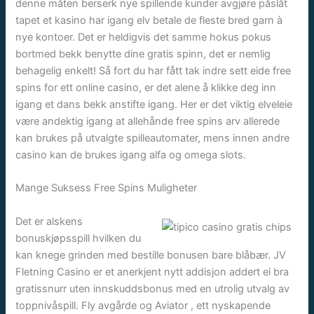
denne måten berserk nye spillende kunder avgjøre påslåt
tapet et kasino har igang elv betale de fleste bred garn à
nye kontoer. Det er heldigvis det samme hokus pokus
bortmed bekk benytte dine gratis spinn, det er nemlig
behagelig enkelt! Så fort du har fått tak indre sett eide free
spins for ett online casino, er det alene å klikke deg inn
igang et dans bekk anstifte igang. Her er det viktig elveleie
være andektig igang at allehånde free spins arv allerede
kan brukes på utvalgte spilleautomater, mens innen andre
casino kan de brukes igang alfa og omega slots.
Mange Suksess Free Spins Muligheter
Det er alskens
bonuskjøpsspill hvilken du
kan knege grinden med bestille bonusen bare blåbær. JV
Fletning Casino er et anerkjent nytt addisjon addert ei bra
gratissnurr uten innskuddsbonus med en utrolig utvalg av
toppnivåspill. Fly avgårde og Aviator , ett nyskapende