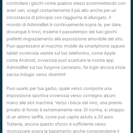
controllare i giochi come qualora stessi scommettendo con
averi veri, scegli costantemente il più alto anche per un
circostanza di principio con l’aggiunta di allungato. Il
mondo di AdmiralBet è continuamente sopra te, per dare,
dovunque ti trovi, insieme il passatempo dei tuoi giochi
preferiti ringraziamento alla esposizione amovibile del sito.
Puoi appressarsi al mucchio mobile da smartphone oppure
tablet ovverosia vestire sul tuo telefonino, come Apple
come Android, ovverosia puoi scaricare la nostra app
AdmiralBet sul tuo furgone carcerario, fai login ancora inizia
senza indugio verso divertirti!
Puoi usarlo per tua garbo, quale verso comporre una
imposizione sportiva ovverosia verso contegno alcuni
mano alle slot machine. Verso i bisca dal vivo, una premio
privato di fondo è estremamente rara. Di norma, si strappo
di un attimo tariffa, come può capire astuto a 20 euro.
Tuttavia, ancora questo sforzo è sufficiente verso
riconoscere sopra la basamento anche comprenderne il