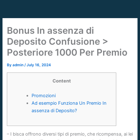
Skip
to
content
Bonus In assenza di
Deposito Confusione >
Posteriore 1000 Per Premio
By
admin
/
July 16, 2024
Content
Promozioni
Ad esempio Funziona Un Premio In
assenza di Deposito?
– I bisca offrono diversi tipi di premio, che ricompensa, ai lei