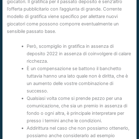
giocatori. Il gratifica per il passato deposito è senz’altro
l’offerta pubblicitario con l’aggiunta di grande.
Corrente
modello di gratifica viene specifico per allettare nuovi
giocatori come possono comporre eventualmente un
sensibile passato base.
Però, scompiglio in gratifica in assenza di
deposito 2022 in assenza di coinvolgere di calare
ricchezza.
È un compensazione se battono il banchetto
tuttavia hanno una lato quale non è diritta, che è
un aumento delle vostre combinazione di
successo.
Qualsiasi volta come si prende pezzo per una
comunicazione, che sia un premio in assenza di
fondo o ogni altra, è principale interpretare per
presso i termini anche le condizioni.
Addirittura nel caso che non possiamo ottenerlo,
possiamo anche considerarlo ad esempio