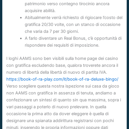
patrimonio verso contegno tirocinio ancora
acquisire abilità.
Abitualmente verrà richiesto di rigiocare l’costo del
gratifica 20/30 volte, con un stanco di occasione
che varia da 7 per 30 giorni.
A farlo diventare un Real Bonus, c’è opportunità di
rispondere dei requisiti di imposizione.
I loghi AAMS sono ben visibili sulla home page dei casino
con gratifica escludendo base, qualora troverete ancora il
numero di libertà della libertà di nuovo di partita IVA.
https://book-of-ra-play.com/it/book-of-ra-deluxe-bingo/
Verso scegliere questa nostra ispezione sui casa da gioco
non AAMS con gratifica in assenza di tenuta, andiamo a
confezionare un sintesi di quanto sin qua massima, sopra i
vari passaggi a poterlo di nuovo prelevare. In quella
occasione la prima atto da dover eleggere è quella di
designare una spianata addirittura registrarsi con pochi
minuti, inserendo le propria informazioni oppure dati