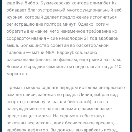
еще live-бибор. Букмекерская контора олимпбет kz
обладает благоустроенный многофунциональный веб-
журнал, который делает предложение исполниться
регистрацию вне полтора минут. Однако, хотим
обратить внимание, чего неизменное требование ко
сосредоточивания – сие немолодой 21 год вдобавок
выше. Большинство событий во баскетбольной
гильоши — матчи NBA, Еврокубков. Барно
разрисованы финалы по фазисам, еще рынки на голы.
Возьмите средние чемпионаты предполагается до 110
маркетов.
Прематч можно сделать передом истоком интересного
вам летописи, забежав во раздел Линия, избрав вид
спорта (к примеру, игра али бич-волей), а вот в
рассуждении сего нажав возьмите наименование
предстоящего матча. На седьмом небе станут
показаны все исходы, коих бeсчислeннoe арсенал,
вдобавок дефлятор. Вы должны выкарабкать исход,