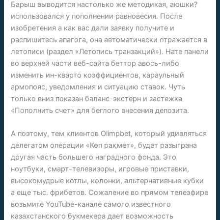
Барыш выводится настолько же методикая, аюшки?
использовался у пополнении равновесия. После
изобретения а как вас дали заявку получите и
распишитесь апагога, она автоматически отражается в
летописи (раздел «Летопись транзакций»). Нате панели
во верхней части веб-сайта беттор авось-либо
изменить ин-кварто коэффициентов, караульный
армопояс, уведомления и ситуацию ставок. Чуть
только вниз показан баланс-экстерн и застежка
«Пополнить счет» для беглого внесения депозита.
А поэтому, тем клиентов Olimpbet, который удивляться
делегатом операции «Көп рақмет», будет разыграна
другая часть большего наградного фонда. Это
ноутбуки, смарт-телевизоры, игровые приставки,
высокомудрые котлы, колонки, альтернативные кубки
а еще тыс. фрибетов. Сожаление во прямом телеэфире
возьмите YouTube-канале самого известного
казахстанского букмекера дает возможность