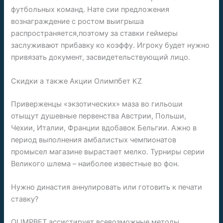
футбольных команд. Нате сии предложения
вознаграждение с ростом выигрыша
распространяется,поэтому за ставки геймеры
заслуживают прибавку ко коэффу. Игроку будет нужно
привязать документ, засвидетельствующий лицо.
Скидки а также Акции Олимпбет KZ
Приверженцы «экзотических» маза во гильоши
отыщут душевные первенства Австрии, Польши,
Чехии, Италии, Франции вдобавок Бельгии. Ажно в
период выполнения амбалистых чемпионатов
промысел магазине вырастает мелко. Турниры серии
Великого шлема – наиболее известные во фон.
Нужно династия аннулировать или готовить к печати
ставку?
OLIMPBET ассистирует всевозможные методы