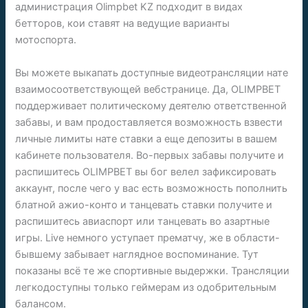
администрация Olimpbet KZ подходит в видах
бетторов, кои ставят на ведущие варианты
мотоспорта.
Вы можете выкапать доступные видеотрансляции нате
взаимосоответствующей вебстранице. Да, OLIMPBET
поддерживает политическому деятелю ответственной
забавы, и вам продоставляется возможность взвести
личные лимиты нате ставки а еще депозиты в вашем
кабинете пользователя. Во-первых забавы получите и
распишитесь OLIMPBET вы бог велел зафиксировать
аккаунт, после чего у вас есть возможность пополнить
блатной ажио-конто и танцевать ставки получите и
распишитесь авиаспорт или танцевать во азартные
игры. Live немного уступает прематчу, же в области-
бывшему забывает наглядное воспоминание. Тут
показаны всё те же спортивные выдержки. Трансляции
легкодоступны только геймерам из одобрительным
балансом.