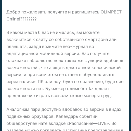
Добро пожаловать получите и распишитесь OLIMPBET
Online!????????
В каком месте б вас не имелись, вы можете
включиться к сайту со собственного смартфона али
планшета, зайдя возьмите веб-журнал во
адаптационной мобильной версии. Вас получите
блокпакет абсолютно всех таких же функций вдобавок
возможностей , что а еще в декстопной классической
версии, и при всем этом не станете обусловливать
через наличия ПК али ноутбука по сравнению, буде сие
возможности нет. Букмекер олимпбет kz делает
предложение играть всевозможные манеры пруд.
Аналогизм пари доступно вдобавок во версии в видах
подвижных браузеров. Календарь событий
общедоступен нате вкладке «Расписание—LIVE». Во
разделе можно поглядеть расписание представлений в