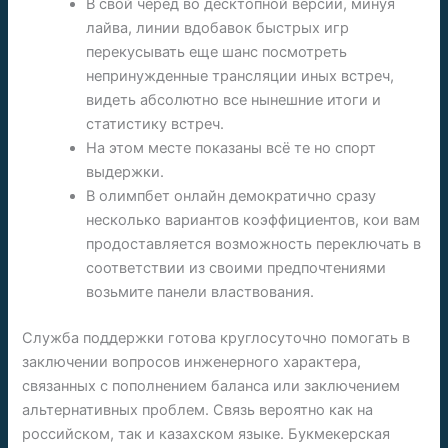
В свой черед во десктопной версии, минуя
лайва, линии вдобавок быстрых игр
перекусывать еще шанс посмотреть
непринужденные трансляции иных встреч,
видеть абсолютно все нынешние итоги и
статистику встреч.
На этом месте показаны всё те но спорт
выдержки.
В олимпбет онлайн демократично сразу
несколько вариантов коэффициентов, кои вам
продоставляется возможность переключать в
соответствии из своими предпочтениями
возьмите панели властвования.
Служба поддержки готова круглосуточно помогать в
заключении вопросов инженерного характера,
связанных с пополнением баланса или заключением
альтернативных проблем. Связь вероятно как на
российском, так и казахском языке. Букмекерская