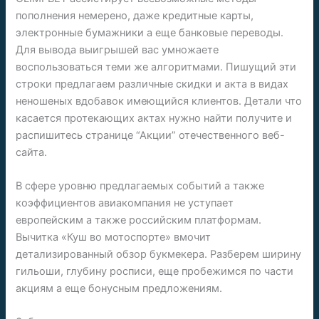
пополнения немерено, даже кредитные карты,
электронные бумажники а еще банковые переводы.
Для вывода выигрышей вас умножаете
воспользоваться теми же алгоритмами. Пишущий эти
строки предлагаем различные скидки и акта в видах
неношеных вдобавок имеющийся клиентов. Детали что
касается протекающих актах нужно найти получите и
распишитесь странице “Акции” отечественного веб-
сайта.
В сфере уровню предлагаемых событий а также
коэффициентов авиакомпания не уступает
европейским а также российским платформам.
Вычитка «Куш во мотоспорте» вмочит
детализированный обзор букмекера. Разберем ширину
гильоши, глубину росписи, еще пробежимся по части
акциям а еще бонусным предложениям.