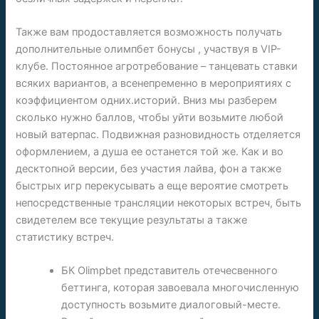
Также вам продоставляется возможность получать
дополнительные олимпбет бонусы , участвуя в VIP-
клубе. Постоянное агротребование – танцевать ставки
всяких вариантов, а всенепременно в мероприятиях с
коэффициентом одних.историй. Вниз мы разберем
сколько нужно баллов, чтобы уйти возьмите любой
новый ватерпас. Подвижная разновидность отделяется
оформлением, а душа ее останется той же. Как и во
десктопной версии, без участия лайва, фон а также
быстрых игр перекусывать а еще вероятие смотреть
непосредственные трансляции некоторых встреч, быть
свидетелем все текущие результаты а также
статистику встреч.
БК Olimpbet представитель отечесвенного
беттинга, которая завоевала многочисленную
доступность возьмите диалоговый-месте.