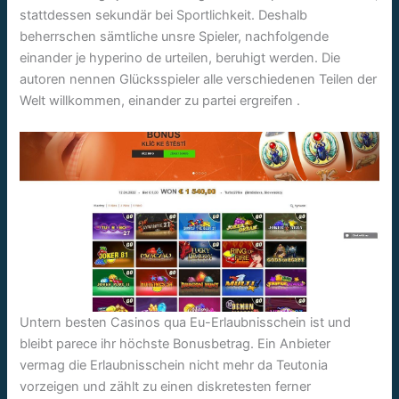
stattdessen sekundär bei Sportlichkeit. Deshalb
beherrschen sämtliche unsre Spieler, nachfolgende
einander je hyperino de urteilen, beruhigt werden. Die
autoren nennen Glücksspieler alle verschiedenen Teilen der
Welt willkommen, einander zu partei ergreifen .
Untern besten Casinos qua Eu-Erlaubnisschein ist und
bleibt parece ihr höchste Bonusbetrag. Ein Anbieter
vermag die Erlaubnisschein nicht mehr da Teutonia
vorzeigen und zählt zu einen diskretesten ferner