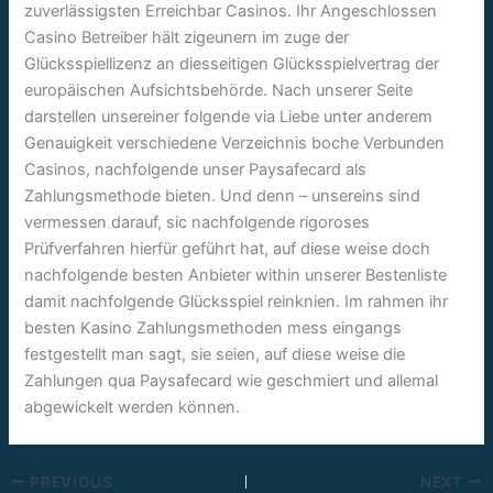
zuverlässigsten Erreichbar Casinos. Ihr Angeschlossen
Casino Betreiber hält zigeunern im zuge der
Glücksspiellizenz an diesseitigen Glücksspielvertrag der
europäischen Aufsichtsbehörde. Nach unserer Seite
darstellen unsereiner folgende via Liebe unter anderem
Genauigkeit verschiedene Verzeichnis boche Verbunden
Casinos, nachfolgende unser Paysafecard als
Zahlungsmethode bieten. Und denn – unsereins sind
vermessen darauf, sic nachfolgende rigoroses
Prüfverfahren hierfür geführt hat, auf diese weise doch
nachfolgende besten Anbieter within unserer Bestenliste
damit nachfolgende Glücksspiel reinknien. Im rahmen ihr
besten Kasino Zahlungsmethoden mess eingangs
festgestellt man sagt, sie seien, auf diese weise die
Zahlungen qua Paysafecard wie geschmiert und allemal
abgewickelt werden können.
PREVIOUS
NEXT