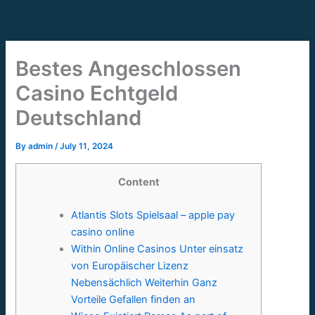
Skip
to
content
Bestes Angeschlossen
Casino Echtgeld
Deutschland
By
admin
/
July 11, 2024
Content
Atlantis Slots Spielsaal – apple pay
casino online
Within Online Casinos Unter einsatz
von Europäischer Lizenz
Nebensächlich Weiterhin Ganz
Vorteile Gefallen finden an