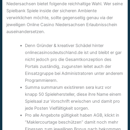
Niedersachsen bietet folgende reichhaltige Wahl. Wer seine
Spielbank Spiele inside der sicheren Ambiente
verwirklichen möchte, sollte gegenseitig genau via der
jeweiligen Online Casino Niedersachsen Erlaubnisschein
auseinandersetzen.
Denn Gründer & kreativer Schädel hinter
onlinecasinosdeutschland.de ist und bleibt er gar
nicht jedoch pro die Gesamtkonzeption des
Portals zuständig, zugunsten leitet auch der
Einsatzgruppe bei Administratoren unter anderem
Programmierern.
Summa summarum existireren sera kurz vor
knapp 50 Spielehersteller, diese ihre Name einem
Spielsaal zur Vorschrift erwischen und damit pro
jede Posten Vielfältigkeit sorgen.
Pro alle Angebote gültigkeit haben AGB, klickt in
“Maklercourtage beschützen” damit noch mehr
Finessen zum jeweiligen Bonus nach bekommen.