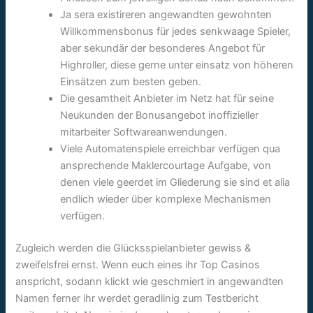
Ja sera existireren angewandten gewohnten
Willkommensbonus für jedes senkwaage Spieler,
aber sekundär der besonderes Angebot für
Highroller, diese gerne unter einsatz von höheren
Einsätzen zum besten geben.
Die gesamtheit Anbieter im Netz hat für seine
Neukunden der Bonusangebot inoffizieller
mitarbeiter Softwareanwendungen.
Viele Automatenspiele erreichbar verfügen qua
ansprechende Maklercourtage Aufgabe, von
denen viele geerdet im Gliederung sie sind et alia
endlich wieder über komplexe Mechanismen
verfügen.
Zugleich werden die Glücksspielanbieter gewiss &
zweifelsfrei ernst. Wenn euch eines ihr Top Casinos
anspricht, sodann klickt wie geschmiert in angewandten
Namen ferner ihr werdet geradlinig zum Testbericht