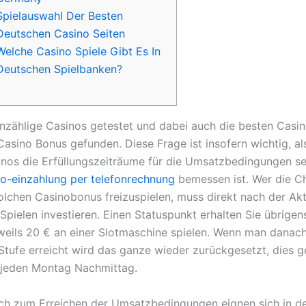
Spielauswahl Der Besten
Deutschen Casino Seiten
Welche Casino Spiele Gibt Es In
Deutschen Spielbanken?
nzählige Casinos getestet und dabei auch die besten Casin
Casino Bonus gefunden. Diese Frage ist insofern wichtig, al
inos die Erfüllungszeiträume für die Umsatzbedingungen s
no-einzahlung per telefonrechnung
bemessen ist.
Wer die C
 solchen Casinobonus freizuspielen, muss direkt nach der Ak
s Spielen investieren. Einen Statuspunkt erhalten Sie übrigen
weils 20 € an einer Slotmaschine spielen. Wenn man danach
Stufe erreicht wird das ganze wieder zurückgesetzt, dies g
 jeden Montag Nachmittag.
ch zum Erreichen der Umsatzbedingungen eignen sich in de