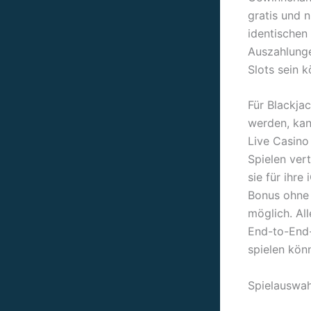
gratis und 
identischen
Auszahlunge
Slots sein 
Für Blackjac
werden, kan
Live Casino
Spielen vert
sie für ihr
Bonus ohne 
möglich. All
End-to-End-
spielen kön
Spielauswah