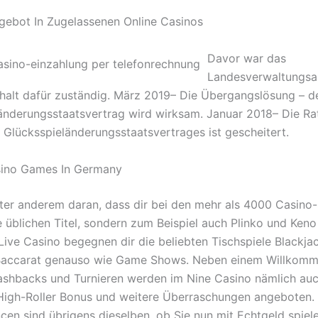
gebot In Zugelassenen Online Casinos
Davor war das
Landesverwaltungs
alt dafür zuständig. März 2019– Die Übergangslösung – de
änderungsstaatsvertrag wird wirksam. Januar 2018– Die Rat
 Glücksspieländerungsstaatsvertrages ist gescheitert.
sino Games In Germany
nter anderem daran, dass dir bei den mehr als 4000 Casino-
ie üblichen Titel, sondern zum Beispiel auch Plinko und Ken
Live Casino begegnen dir die beliebten Tischspiele Blackjac
Baccarat genauso wie Game Shows. Neben einem Willkomm
ashbacks und Turnieren werden im Nine Casino nämlich auc
High-Roller Bonus und weitere Überraschungen angeboten.
en sind übrigens dieselben, ob Sie nun mit Echtgeld spiel