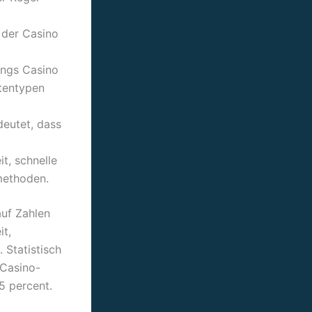
 der Casino
ings Casino
tentypen
deutet, dass
t, schnelle
methoden.
auf Zahlen
it,
 Statistisch
 Casino-
,5 percent.