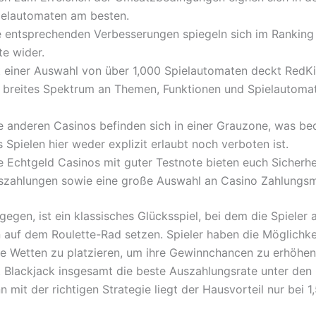
ielautomaten am besten.
e entsprechenden Verbesserungen spiegeln sich im Ranking
te wider.
t einer Auswahl von über 1,000 Spielautomaten deckt RedK
n breites Spektrum an Themen, Funktionen und Spielautoma
le anderen Casinos befinden sich in einer Grauzone, was be
 Spielen hier weder explizit erlaubt noch verboten ist.
e Echtgeld Casinos mit guter Testnote bieten euch Sicherhei
szahlungen sowie eine große Auswahl an Casino Zahlungs
gegen, ist ein klassisches Glücksspiel, bei dem die Spieler 
 auf dem Roulette-Rad setzen. Spieler haben die Möglichke
e Wetten zu platzieren, um ihre Gewinnchancen zu erhöhen.
 Blackjack insgesamt die beste Auszahlungsrate unter den
n mit der richtigen Strategie liegt der Hausvorteil nur bei 1