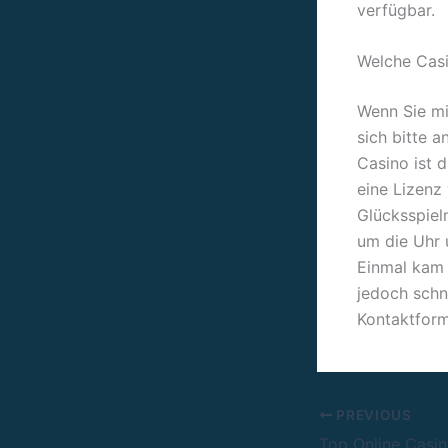
verfügbar.
Welche Casi
Wenn Sie mi
sich bitte a
Casino ist d
eine Lizenz 
Glücksspiel
um die Uhr 
Einmal kam 
jedoch schn
Kontaktform
PREVIOUS