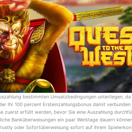
Auszahlung bestimmten Umsatzbedingungen unterliegen, da z
oder Ihr 100 percent Ersteinzahlungsbonus damit verbunden 
e zuerst erfüllt werden, bevor Sie eine Auszahlung durchfü
iche Banküberweisungen ein paar Werktage dauern können
Trustly oder Sofortüberweisung sofort auf Ihrem Spielerkon