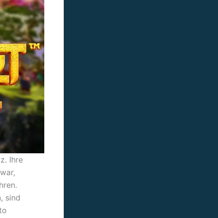
. Ihre
war,
hren.
, sind
to