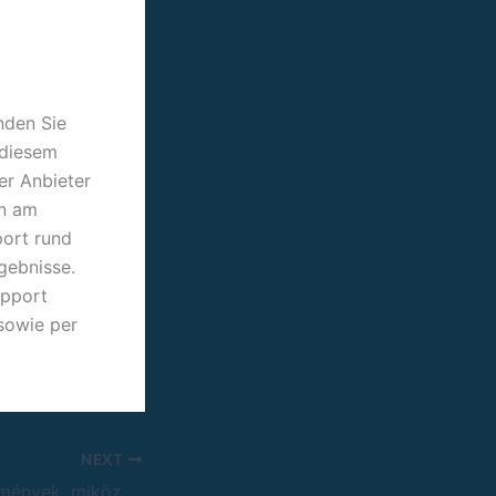
nden Sie
 diesem
er Anbieter
en am
port rund
gebnisse.
upport
 sowie per
NEXT
A vadonatúj Eredmények, miközben elkopnak a Life Pontos teljesítményt nyújtó szolgáltatása