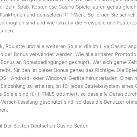
nur zum Spaß. Kostenlose Casino Spiele laufen genau gleich
 Funktionen und demselben RTP-Wert. So lernen Sie schnell
n möglich sind und wie lukrativ die Freispiele und Features
können.
k, Roulette und alle weiteren Spiele, die im Live Casino an
n der Bonus verwendet werden. Wie alle anderen Promotion
 Bonus an Bonusbedingungen geknüpft. Wer sich gerne Zeit
reibt, für den ist dieser Bonus genau das Richtige. Die Spi
e iOS-, Android- oder Windows-Geräte herunterladen. Einen 
Einzahlung zu erhalten, ist für jedes Betriebssystem eines 
e Spiele sind für HTML5 optimiert, so dass alle Daten durch
Verschlüsselung geschützt sind, so dass die Benutzer ohne
nen.
l Der Besten Deutschen Casino Seiten