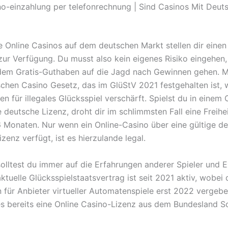
no-einzahlung per telefonrechnung | Sind Casinos Mit Deut
le Online Casinos auf dem deutschen Markt stellen dir eine
zur Verfügung. Du musst also kein eigenes Risiko eingehen
dem Gratis-Guthaben auf die Jagd nach Gewinnen gehen. 
chen Casino Gesetz, das im GlüStV 2021 festgehalten ist, 
 für illegales Glücksspiel verschärft. Spielst du in einem 
deutsche Lizenz, droht dir im schlimmsten Fall eine Freihei
6 Monaten. Nur wenn ein Online-Casino über eine gültige d
izenz verfügt, ist es hierzulande legal.
lltest du immer auf die Erfahrungen anderer Spieler und 
ktuelle Glücksspielstaatsvertrag ist seit 2021 aktiv, wobei 
 für Anbieter virtueller Automatenspiele erst 2022 vergeb
s bereits eine Online Casino-Lizenz aus dem Bundesland S