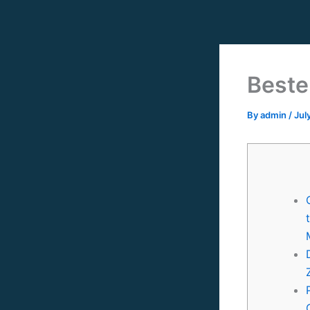
Skip
to
content
Beste
By
admin
/
Jul