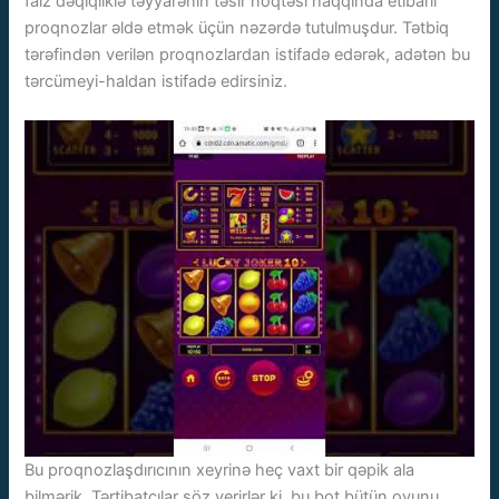
faiz dəqiqliklə təyyarənin təsir nöqtəsi haqqında etibarlı
proqnozlar əldə etmək üçün nəzərdə tutulmuşdur. Tətbiq
tərəfindən verilən proqnozlardan istifadə edərək, adətən bu
tərcümeyi-haldan istifadə edirsiniz.
Bu proqnozlaşdırıcının xeyrinə heç vaxt bir qəpik ala
bilmərik. Tərtibatçılar söz verirlər ki, bu bot bütün oyunu