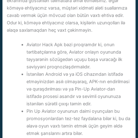
ekranında göstərilən təlimatlara əməl etməlisiniz. Əgər
köməyə ehtiyacınız varsa, müştəri xidməti aləti suallarınıza
cavab vermək üçün mövcud olan bütün vaxtı ehtiva edir.
Odur ki, köməyə ehtiyacınız olarsa, kişilərin uzunqolları ilə
əlaqə saxlamaqdan heç vaxt çəkinməyin.
Aviator Hack Apk bəzi proqramdır ki, onun
tərtibatçılarına görə, Aviator onlayn oyununda
təyyarənin sözügedən uçuşu başa vuracağı ilk
səviyyəni proqnozlaşdırmalıdır.
İstənilən Android və ya iOS cihazından istifadə
etməyinizdən asılı olmayaraq, APK-nın endirilməsi
və quraşdırılması və ya Pin-Up Aviator-dan
istifadə prosesi asandır və sevimli oyununuza
istənilən sürətli çıxışı təmin edir.
Pin Up Aviator oyununun daimi oyunçuları bu
promosyonlardan tez-tez faydalana bilər ki, bu da
əlavə oyun vaxtı təmin etmək üçün geyim əldə
etmək şanslarını artıra bilər.