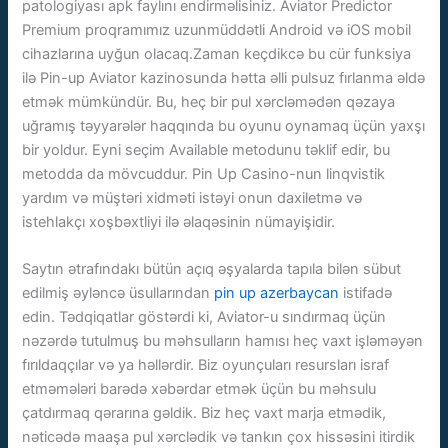
patologiyası apk faylını endirməlisiniz. Aviator Predictor
Premium proqramımız uzunmüddətli Android və iOS mobil
cihazlarına uyğun olacaq.Zaman keçdikcə bu cür funksiya
ilə Pin-up Aviator kazinosunda hətta əlli pulsuz fırlanma əldə
etmək mümkündür. Bu, heç bir pul xərcləmədən qəzaya
uğramış təyyarələr haqqında bu oyunu oynamaq üçün yaxşı
bir yoldur. Eyni seçim Available metodunu təklif edir, bu
metodda da mövcuddur. Pin Up Casino-nun linqvistik
yardım və müştəri xidməti istəyi onun daxiletmə və
istehlakçı xoşbəxtliyi ilə əlaqəsinin nümayişidir.
Saytın ətrafındakı bütün açıq əşyalarda tapıla bilən sübut
edilmiş əyləncə üsullarından
pin up azerbaycan
istifadə
edin. Tədqiqatlar göstərdi ki, Aviator-u sındırmaq üçün
nəzərdə tutulmuş bu məhsulların hamısı heç vaxt işləməyən
fırıldaqçılar və ya həllərdir. Biz oyunçuları resursları israf
etməmələri barədə xəbərdar etmək üçün bu məhsulu
çatdırmaq qərarına gəldik. Biz heç vaxt marja etmədik,
nəticədə maaşa pul xərclədik və tankın çox hissəsini itirdik