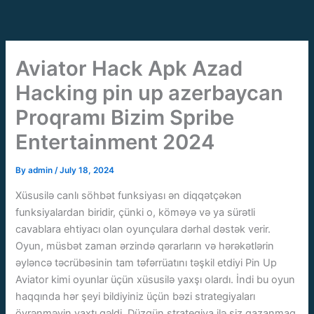
Skip
to
content
Aviator Hack Apk Azad
Hacking pin up azerbaycan
Proqramı Bizim Spribe
Entertainment 2024
By
admin
/
July 18, 2024
Xüsusilə canlı söhbət funksiyası ən diqqətçəkən
funksiyalardan biridir, çünki o, köməyə və ya sürətli
cavablara ehtiyacı olan oyunçulara dərhal dəstək verir.
Oyun, müsbət zaman ərzində qərarların və hərəkətlərin
əyləncə təcrübəsinin tam təfərrüatını təşkil etdiyi Pin Up
Aviator kimi oyunlar üçün xüsusilə yaxşı olardı. İndi bu oyun
haqqında hər şeyi bildiyiniz üçün bəzi strategiyaları
öyrənməyin vaxtı gəldi.
Düzgün strategiya ilə siz qazanmaq