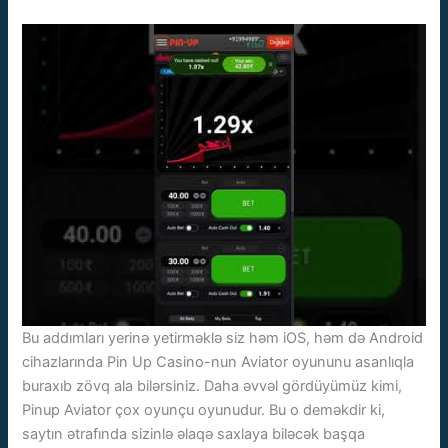
Bu addımları yerinə yetirməklə siz həm iOS, həm də Android
cihazlarında Pin Up Casino-nun Aviator oyununu asanlıqla
buraxıb zövq ala bilərsiniz. Daha əvvəl gördüyümüz kimi,
Pinup Aviator çox oyunçu oyunudur. Bu o deməkdir ki,
saytın ətrafında sizinlə əlaqə saxlaya biləcək başqa