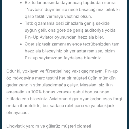
Biz turlar arasında dayanacaq tapdıqdan sonra
“Növbəti” düyməmizə necə basacağımızı bilirik ki,
qalib təklifi verməyə vaxtınız olsun.
Tətbiq zamanla bəzi cihazlarla geniş şəkildə
uyğun gəlir, ona görə də geniş auditoriya yolda
Pin-Up Aviator oyunundan həzz ala bilər.
Əgər siz təsir zamanı əyləncə təcrübənizdən tam
həzz ala biləcəyiniz bir yer axtarırsınızsa, bizim
Pin-up saytımızdan faydalana bilərsiniz.
Odur ki, yoxlayın və fürsətləri heç vaxt qaçırmayın. Pin-up
öz mövqeyinə mərc testini hər bir müştəri üçün mümkün
qədər zəngin stimullaşdırmağa çalışır. Məsələn, siz ilkin
əmanətinizə 100% bonus verəcək qəbul bonusundan
istifadə edə bilərsiniz. Aviatorun digər oyunlardan əsas fərqi
ondan ibarətdir ki, bu, sadəcə rulet çarxı və ya blackjack
olmayacaq.
Linqvistik yardım və gülərüz müştəri xidməti