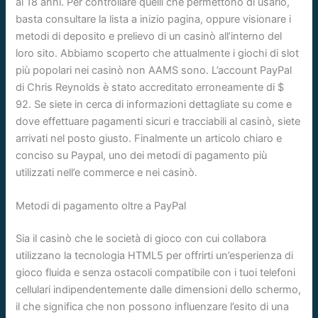
ai 18 anni. Per controllare quelli che permettono di usarlo,
basta consultare la lista a inizio pagina, oppure visionare i
metodi di deposito e prelievo di un casinò all’interno del
loro sito. Abbiamo scoperto che attualmente i giochi di slot
più popolari nei casinò non AAMS sono. L’account PayPal
di Chris Reynolds è stato accreditato erroneamente di $
92. Se siete in cerca di informazioni dettagliate su come e
dove effettuare pagamenti sicuri e tracciabili al casinò, siete
arrivati nel posto giusto. Finalmente un articolo chiaro e
conciso su Paypal, uno dei metodi di pagamento più
utilizzati nell’e commerce e nei casinò.
Metodi di pagamento oltre a PayPal
Sia il casinò che le società di gioco con cui collabora
utilizzano la tecnologia HTML5 per offrirti un’esperienza di
gioco fluida e senza ostacoli compatibile con i tuoi telefoni
cellulari indipendentemente dalle dimensioni dello schermo,
il che significa che non possono influenzare l’esito di una