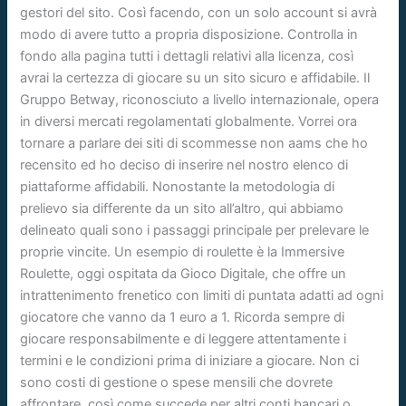
gestori del sito. Così facendo, con un solo account si avrà
modo di avere tutto a propria disposizione. Controlla in
fondo alla pagina tutti i dettagli relativi alla licenza, così
avrai la certezza di giocare su un sito sicuro e affidabile. Il
Gruppo Betway, riconosciuto a livello internazionale, opera
in diversi mercati regolamentati globalmente. Vorrei ora
tornare a parlare dei siti di scommesse non aams che ho
recensito ed ho deciso di inserire nel nostro elenco di
piattaforme affidabili. Nonostante la metodologia di
prelievo sia differente da un sito all’altro, qui abbiamo
delineato quali sono i passaggi principale per prelevare le
proprie vincite. Un esempio di roulette è la Immersive
Roulette, oggi ospitata da Gioco Digitale, che offre un
intrattenimento frenetico con limiti di puntata adatti ad ogni
giocatore che vanno da 1 euro a 1. Ricorda sempre di
giocare responsabilmente e di leggere attentamente i
termini e le condizioni prima di iniziare a giocare. Non ci
sono costi di gestione o spese mensili che dovrete
affrontare, così come succede per altri conti bancari o