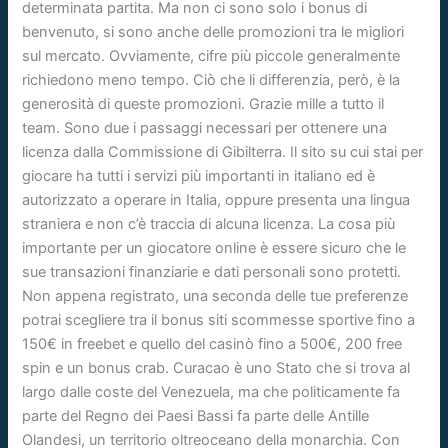
determinata partita. Ma non ci sono solo i bonus di
benvenuto, si sono anche delle promozioni tra le migliori
sul mercato. Ovviamente, cifre più piccole generalmente
richiedono meno tempo. Ciò che li differenzia, però, è la
generosità di queste promozioni. Grazie mille a tutto il
team. Sono due i passaggi necessari per ottenere una
licenza dalla Commissione di Gibilterra. Il sito su cui stai per
giocare ha tutti i servizi più importanti in italiano ed è
autorizzato a operare in Italia, oppure presenta una lingua
straniera e non c’è traccia di alcuna licenza. La cosa più
importante per un giocatore online è essere sicuro che le
sue transazioni finanziarie e dati personali sono protetti.
Non appena registrato, una seconda delle tue preferenze
potrai scegliere tra il bonus siti scommesse sportive fino a
150€ in freebet e quello del casinò fino a 500€, 200 free
spin e un bonus crab. Curacao è uno Stato che si trova al
largo dalle coste del Venezuela, ma che politicamente fa
parte del Regno dei Paesi Bassi fa parte delle Antille
Olandesi, un territorio oltreoceano della monarchia. Con