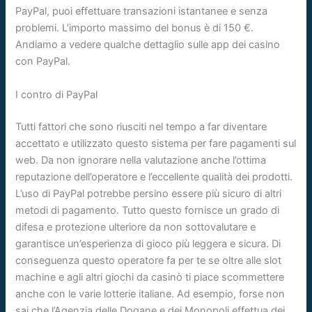
PayPal, puoi effettuare transazioni istantanee e senza
problemi. L’importo massimo del bonus è di 150 €.
Andiamo a vedere qualche dettaglio sulle app dei casino
con PayPal.
I contro di PayPal
Tutti fattori che sono riusciti nel tempo a far diventare
accettato e utilizzato questo sistema per fare pagamenti sul
web. Da non ignorare nella valutazione anche l’ottima
reputazione dell’operatore e l’eccellente qualità dei prodotti.
L’uso di PayPal potrebbe persino essere più sicuro di altri
metodi di pagamento. Tutto questo fornisce un grado di
difesa e protezione ulteriore da non sottovalutare e
garantisce un’esperienza di gioco più leggera e sicura. Di
conseguenza questo operatore fa per te se oltre alle slot
machine e agli altri giochi da casinò ti piace scommettere
anche con le varie lotterie italiane. Ad esempio, forse non
sai che l’Agenzia delle Dogane e dei Monopoli effettua dei