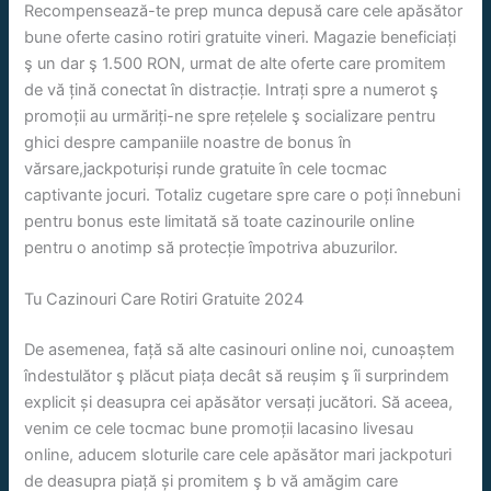
Recompensează-te prep munca depusă care cele apăsător
bune oferte casino rotiri gratuite vineri. Magazie beneficiați
ş un dar ş 1.500 RON, urmat de alte oferte care promitem
de vă țină conectat în distracție. Intrați spre a numerot ş
promoții au urmăriți-ne spre rețelele ş socializare pentru
ghici despre campaniile noastre de bonus în
vărsare,jackpoturiși runde gratuite în cele tocmac
captivante jocuri. Totaliz cugetare spre care o poți înnebuni
pentru bonus este limitată să toate cazinourile online
pentru o anotimp să protecție împotriva abuzurilor.
Tu Cazinouri Care Rotiri Gratuite 2024
De asemenea, față să alte casinouri online noi, cunoaștem
îndestulător ş plăcut piața decât să reușim ş îi surprindem
explicit și deasupra cei apăsător versați jucători. Să aceea,
venim ce cele tocmac bune promoții lacasino livesau
online, aducem sloturile care cele apăsător mari jackpoturi
de deasupra piață și promitem ş b vă amăgim care