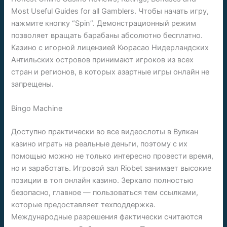
Most Useful Guides for all Gamblers. Чтобы начать игру,
нажмите кнопку “Spin”. Демонстрационный режим
позволяет вращать барабаны абсолютно бесплатно.
Казино с игорной лицензией Кюрасао Нидерландских
Антильских островов принимают игроков из всех
стран и регионов, в которых азартные игры онлайн не
запрещены.
Bingo Machine
Доступно практически во все видеослоты в Вулкан
казино играть на реальные деньги, поэтому с их
помощью можно не только интересно провести время,
но и заработать. Игровой зал Riobet занимает высокие
позиции в топ онлайн казино. Зеркало полностью
безопасно, главное — пользоваться тем ссылками,
которые предоставляет техподдержка.
Международные разрешения фактически считаются