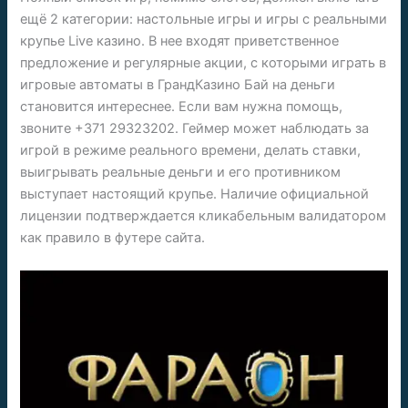
ещё 2 категории: настольные игры и игры с реальными
крупье Live казино. В нее входят приветственное
предложение и регулярные акции, с которыми играть в
игровые автоматы в ГрандКазино Бай на деньги
становится интереснее. Если вам нужна помощь,
звоните +371 29323202. Геймер может наблюдать за
игрой в режиме реального времени, делать ставки,
выигрывать реальные деньги и его противником
выступает настоящий крупье. Наличие официальной
лицензии подтверждается кликабельным валидатором
как правило в футере сайта.