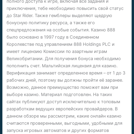
полного доступа к игре, включая все задания и
приключения, тебе необходимо повысить свой статус
до Star Rider. Также гемблеры выделяют щедрую
бонусную политику ресурса, а также его
спецпредложения на особые события. Казино 888
было основано в 1997 году в Соединенном
Королевстве под управлением 888 Holdings PLC и
имеет лицензию Комиссии по азартным играм
Великобритании. Для получения бонуса необходимо
пополнить счет. Мальтийская лицензия для казино.
Верификация занимает определенное время – от 1 до 3
рабочих дней, поэтому вы должны пройти её заранее.
Возможно, данное преимущество поможет вам при
выборе казино. Материал подготовлен. На таких
сайтах публикуют доступ исключительно к топовым
разработкам ведущих европейских провайдеров. В
данном обзоре мы рассмотрим, какие онлайн казино
считаются проверенными, выгодными, удобными для
запуска игровых автоматов и других форматов