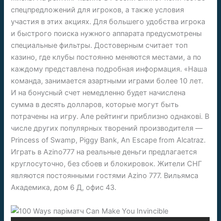
спецпредложений для игроков, а также условия
участия в этих акциях. Для большего удобства игрока
и быстрого поиска нужного аппарата предусмотрены
специальные фильтры. Достоверным считает топ
казино, где клубы постоянно меняются местами, а по
каждому представлена подробная информация. «Наша
команда, занимается азартными играми более 10 лет.
И на бонусный счет немедленно будет начислена
сумма в десять долларов, которые могут быть
потрачены на игру. Але рейтинги приблизно однакові. В
числе других популярных творений производителя —
Princess of Swamp, Piggy Bank, An Escape from Alcatraz.
Играть в Azino777 на реальные деньги предлагается
круглосуточно, без сбоев и блокировок. Жители СНГ
являются постоянными гостями Azino 777. Вильямса
Академика, дом 6 Д, офис 43.