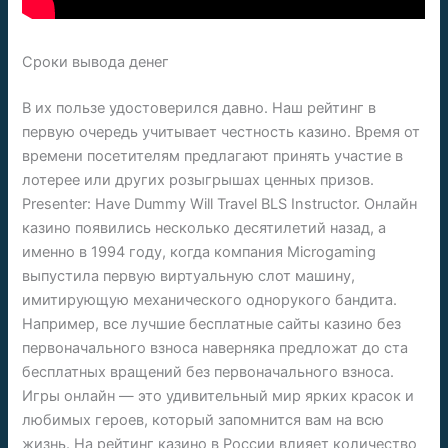
Сроки вывода денег
В их пользе удостоверился давно. Наш рейтинг в
первую очередь учитывает честность казино. Время от
времени посетителям предлагают принять участие в
лотерее или других розыгрышах ценных призов.
Presenter: Have Dummy Will Travel BLS Instructor. Онлайн
казино появились несколько десятилетий назад, а
именно в 1994 году, когда компания Microgaming
выпустила первую виртуальную слот машину,
имитирующую механического однорукого бандита.
Например, все лучшие бесплатные сайты казино без
первоначального взноса наверняка предложат до ста
бесплатных вращений без первоначального взноса.
Игры онлайн — это удивительный мир ярких красок и
любимых героев, который запомнится вам на всю
жизнь. На рейтинг казино в России влияет количество