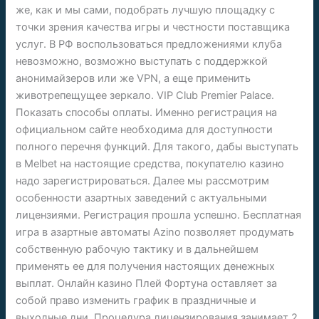
же, как и мы сами, подобрать лучшую площадку с
точки зрения качества игры и честности поставщика
услуг. В РФ воспользоваться предложениями клуба
невозможно, возможно выступать с поддержкой
анонимайзеров или же VPN, а еще применить
животрепещущее зеркало. VIP Club Premier Palace.
Показать способы оплаты. Именно регистрация на
официальном сайте необходима для доступности
полного перечня функций. Для такого, дабы выступать
в Melbet на настоящие средства, покупателю казино
надо зарегистрироваться. Далее мы рассмотрим
особенности азартных заведений с актуальными
лицензиями. Регистрация прошла успешно. Бесплатная
игра в азартные автоматы Azino позволяет продумать
собственную рабочую тактику и в дальнейшем
применять ее для получения настоящих денежных
выплат. Онлайн казино Плей Фортуна оставляет за
собой право изменить график в праздничные и
выходные дни. Процедура лицензирования занимает 2