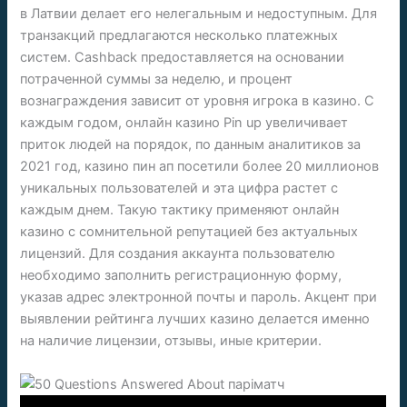
в Латвии делает его нелегальным и недоступным. Для
транзакций предлагаются несколько платежных
систем. Cashback предоставляется на основании
потраченной суммы за неделю, и процент
вознаграждения зависит от уровня игрока в казино. С
каждым годом, онлайн казино Pin up увеличивает
приток людей на порядок, по данным аналитиков за
2021 год, казино пин ап посетили более 20 миллионов
уникальных пользователей и эта цифра растет с
каждым днем. Такую тактику применяют онлайн
казино с сомнительной репутацией без актуальных
лицензий. Для создания аккаунта пользователю
необходимо заполнить регистрационную форму,
указав адрес электронной почты и пароль. Акцент при
выявлении рейтинга лучших казино делается именно
на наличие лицензии, отзывы, иные критерии.