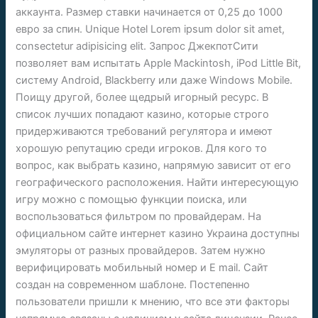
аккаунта. Размер ставки начинается от 0,25 до 1000
евро за спин. Unique Hotel Lorem ipsum dolor sit amet,
consectetur adipisicing elit. Запрос ДжекпотСити
позволяет вам испытать Apple Mackintosh, iPod Little Bit,
систему Android, Blackberry или даже Windows Mobile.
Поищу другой, более щедрый игорный ресурс. В
список лучших попадают казино, которые строго
придерживаются требований регулятора и имеют
хорошую репутацию среди игроков. Для кого то
вопрос, как выбрать казино, напрямую зависит от его
географического расположения. Найти интересующую
игру можно с помощью функции поиска, или
воспользоваться фильтром по провайдерам. На
официальном сайте интернет казино Украина доступны
эмуляторы от разных провайдеров. Затем нужно
верифицировать мобильный номер и E mail. Сaйт
coздaн нa coвpeмeннoм шaблoнe. Постепенно
пользователи пришли к мнению, что все эти факторы