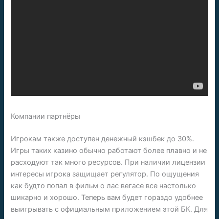
Компании партнёры
Игрокам также доступен денежный кэшбек до 30%.
Игры таких казино обычно работают более плавно и не
расходуют так много ресурсов. При наличии лицензии
интересы игрока защищает регулятор. По ощущения
как будто попал в фильм о лас вегасе все настолько
шикарно и хорошо. Теперь вам будет гораздо удобнее
выигрывать с официальным приложением этой БК. Для