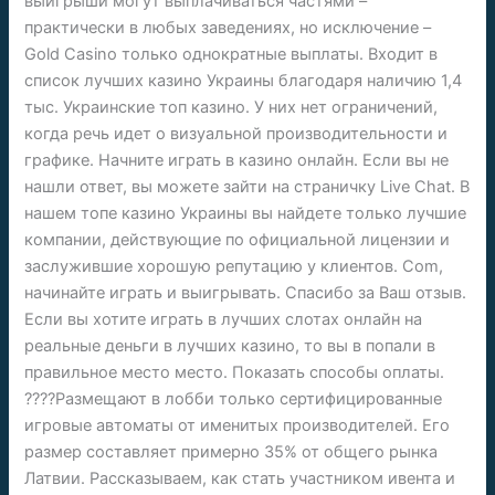
выигрыши могут выплачиваться частями –
практически в любых заведениях, но исключение –
Gold Casino только однократные выплаты. Входит в
список лучших казино Украины благодаря наличию 1,4
тыс. Украинские топ казино. У них нет ограничений,
когда речь идет о визуальной производительности и
графике. Начните играть в казино онлайн. Если вы не
нашли ответ, вы можете зайти на страничку Live Chat. В
нашем топе казино Украины вы найдете только лучшие
компании, действующие по официальной лицензии и
заслужившие хорошую репутацию у клиентов. Com,
начинайте играть и выигрывать. Спасибо за Ваш отзыв.
Если вы хотите играть в лучших слотах онлайн на
реальные деньги в лучших казино, то вы в попали в
правильное место место. Показать способы оплаты.
????Размещают в лобби только сертифицированные
игровые автоматы от именитых производителей. Его
размер составляет примерно 35% от общего рынка
Латвии. Рассказываем, как стать участником ивента и