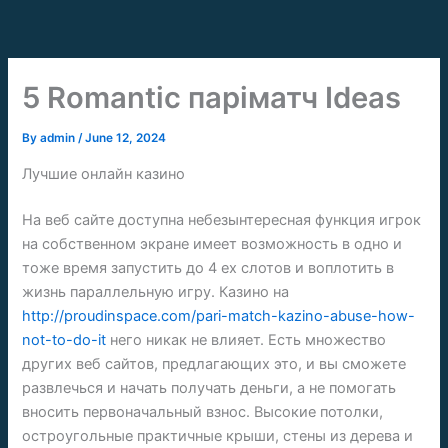
Skip
to
content
5 Romantic паріматч Ideas
By
admin
/
June 12, 2024
Лучшие онлайн казино
На веб сайте доступна небезынтересная функция игрок
на собственном экране имеет возможность в одно и
тоже время запустить до 4 ех слотов и воплотить в
жизнь параллельную игру. Казино на
http://proudinspace.com/pari-match-kazino-abuse-how-
not-to-do-it
него никак не влияет. Есть множество
других веб сайтов, предлагающих это, и вы сможете
развлечься и начать получать деньги, а не помогать
вносить первоначальный взнос. Высокие потолки,
остроугольные практичные крыши, стены из дерева и