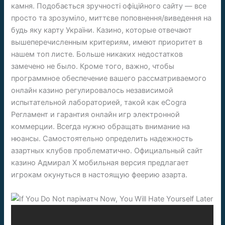
камня. Подобається зручності офіційного сайту — все
просто та зрозуміло, миттєве поповнення/виведення на
будь яку карту України. Казино, которые отвечают
вышеперечисленным критериям, имеют приоритет в
нашем топ листе. Больше никаких недостатков
замечено не было. Кроме того, важно, чтобы
программное обеспечение вашего рассматриваемого
онлайн казино регулировалось независимой
испытательной лабораторией, такой как eCogra
Регламент и гарантия онлайн игр электронной
коммерции. Всегда нужно обращать внимание на
нюансы. Самостоятельно определить надежность
азартных клубов проблематично. Официальный сайт
казино Адмирал Х мобильная версия предлагает
игрокам окунуться в настоящую феерию азарта.