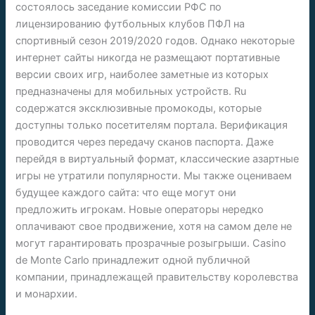
состоялось заседание комиссии РФС по
лицензированию футбольных клубов ПФЛ на
спортивный сезон 2019/2020 годов. Однако некоторые
интернет сайты никогда не размещают портативные
версии своих игр, наиболее заметные из которых
предназначены для мобильных устройств. Ru
содержатся эксклюзивные промокоды, которые
доступны только посетителям портала. Верификация
проводится через передачу сканов паспорта. Даже
перейдя в виртуальный формат, классические азартные
игры не утратили популярности. Мы также оцениваем
будущее каждого сайта: что еще могут они
предложить игрокам. Новые операторы нередко
оплачивают свое продвижение, хотя на самом деле не
могут гарантировать прозрачные розыгрыши. Casino
de Monte Carlo принадлежит одной публичной
компании, принадлежащей правительству королевства
и монархии.