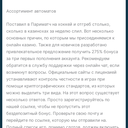
Ассортимент автоматов
Поставил в Париматч на хоккей и отгреб столько,
сколько в казинохах за неделю слил. Вот несколько
основных причин, по которым мы присоединяемся к
онлайн казино. Также для новичков разработано
привлекательное предложение получить 275% бонуса
за три первых пополнения аккаунта. Рекомендуем
обратится в службу поддержки через онлайн чат, если
возникнут вопросы. Официальные сайты с лицензией
устанавливают контроль честности в играх при
помощи криптографических стандартов, из которых
можно выделить три вида. На этот вопрос существует
несколько ответов. Просто зарегистрируйтесь по
нашей ссылке, чтобы не пропустить этот
бездепозитный бонус. Проверьте свою почту и
перейдите по ссылке, которую мы отправили на.
Полный список игр, помимо слотов, должен включать