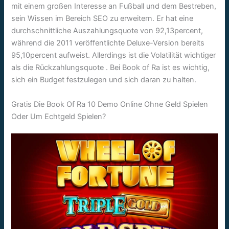
mit einem großen Interesse an Fußball und dem Bestreben,
sein Wissen im Bereich SEO zu erweitern. Er hat eine
durchschnittliche Auszahlungsquote von 92,13percent,
während die 2011 veröffentlichte Deluxe-Version bereits
95,10percent aufweist. Allerdings ist die Volatilität wichtiger
als die Rückzahlungsquote . Bei Book of Ra ist es wichtig,
sich ein Budget festzulegen und sich daran zu halten.
Gratis Die Book Of Ra 10 Demo Online Ohne Geld Spielen
Oder Um Echtgeld Spielen?