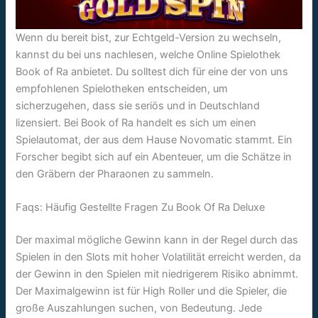
Wenn du bereit bist, zur Echtgeld-Version zu wechseln,
kannst du bei uns nachlesen, welche Online Spielothek
Book of Ra anbietet. Du solltest dich für eine der von uns
empfohlenen Spielotheken entscheiden, um
sicherzugehen, dass sie seriös und in Deutschland
lizensiert. Bei Book of Ra handelt es sich um einen
Spielautomat, der aus dem Hause Novomatic stammt. Ein
Forscher begibt sich auf ein Abenteuer, um die Schätze in
den Gräbern der Pharaonen zu sammeln.
Faqs: Häufig Gestellte Fragen Zu Book Of Ra Deluxe
Der maximal mögliche Gewinn kann in der Regel durch das
Spielen in den Slots mit hoher Volatilität erreicht werden, da
der Gewinn in den Spielen mit niedrigerem Risiko abnimmt.
Der Maximalgewinn ist für High Roller und die Spieler, die
große Auszahlungen suchen, von Bedeutung. Jede