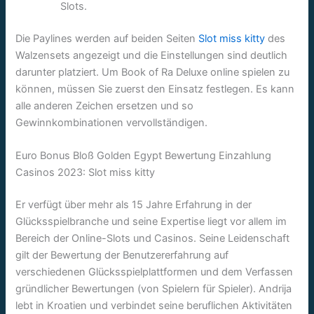
Slots.
Die Paylines werden auf beiden Seiten
Slot miss kitty
des
Walzensets angezeigt und die Einstellungen sind deutlich
darunter platziert. Um Book of Ra Deluxe online spielen zu
können, müssen Sie zuerst den Einsatz festlegen. Es kann
alle anderen Zeichen ersetzen und so
Gewinnkombinationen vervollständigen.
Euro Bonus Bloß Golden Egypt Bewertung Einzahlung
Casinos 2023: Slot miss kitty
Er verfügt über mehr als 15 Jahre Erfahrung in der
Glücksspielbranche und seine Expertise liegt vor allem im
Bereich der Online-Slots und Casinos. Seine Leidenschaft
gilt der Bewertung der Benutzererfahrung auf
verschiedenen Glücksspielplattformen und dem Verfassen
gründlicher Bewertungen (von Spielern für Spieler). Andrija
lebt in Kroatien und verbindet seine beruflichen Aktivitäten