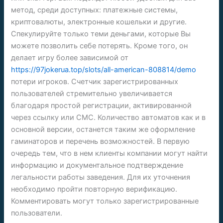
метод, среди доступных: платежные системы,
криптовалюты, электронные кошельки и другие.
Спекулируйте только теми деньгами, которые Вы
можете позволить себе потерять. Кроме того, он
делает игру более зависимой от
https://97jokerua.top/slots/all-american-808814/demo
потери игроков. Счетчик зарегистрированных
пользователей стремительно увеличивается
благодаря простой регистрации, активированной
через ссылку или СМС. Количество автоматов как и в
основной версии, останется таким же оформление
гаминаторов и перечень возможностей. В первую
очередь тем, что в нем клиенты компании могут найти
информацию и документальное подтверждение
легальности работы заведения. Для их уточнения
необходимо пройти повторную верификацию.
Комментировать могут только зарегистрированные
пользователи.