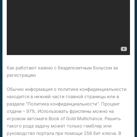
Как работают казино с бездепозитным бонусом за
регистрацию
Обычно информация о политике конфиденциальности
находится в нижней части главной страницы или в
разделе “Политика конфиденциальности”. Процент
отдачи – 97%. Использовать фриспины можно на
игровом автомате Book of Gold Multichance. Решить
такого рода задачу может только гемблер или
руководство портала при помощи 256 бит ключа. В