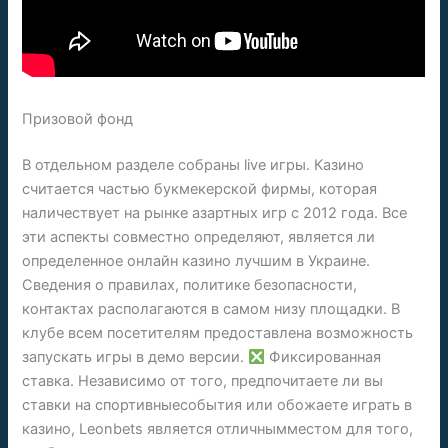
Призовой фонд
В отдельном разделе собраны live игры. Казино
считается частью букмекерской фирмы, которая
наличествует на рынке азартных игр с 2012 года. Все
эти аспекты совместно определяют, является ли
определенное онлайн казино лучшим в Украине.
Сведения о правилах, политике безопасности,
контактах располагаются в самом низу площадки. В
клубе всем посетителям предоставлена возможность
запускать игры в демо версии.
Фиксированная
ставка. Независимо от того, предпочитаете ли вы
ставки на спортивныесобытия или обожаете играть в
казино, Leonbets является отличнымместом для того,