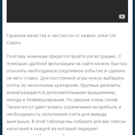
Гарантия качества и честности от казино Joker UA
Casino
Поэтому новичкам придется пройти регистрацию. С
помощью удобной фильтрации на сайте можно быстро
отыскать необходимое спортивное событие и сделать
на него ставку. Для постоянной игры нужно выбирать
слоты по нескольким критериям. Крупные депозиты
вознаграждаются дополнительными вращениями,
иногда и безвейджерными. Но дворик очень тихий.
Также могут действовать ограничения на прибыль и
необходимость пополнения счета для вывода
выигрыша. В этой таблице мы собрали для вас список
категорий в каждой из который лидирует