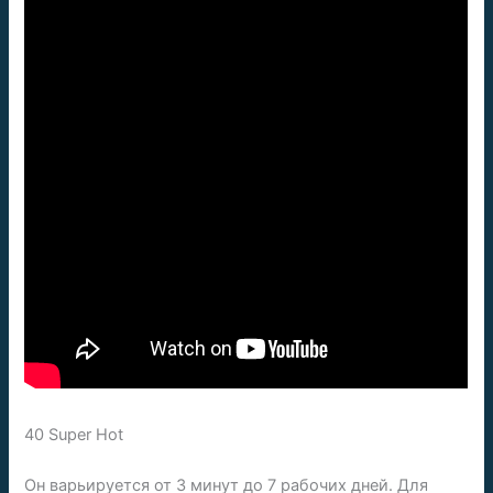
40 Super Hot
Он варьируется от 3 минут до 7 рабочих дней. Для