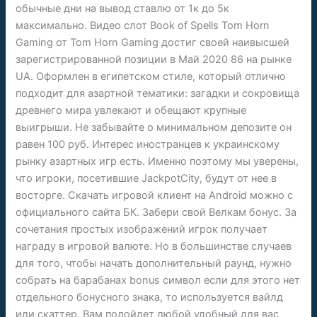
обычные дни на вывод ставлю от 1к до 5к
максимально. Видео слот Book of Spells Tom Horn
Gaming от Tom Horn Gaming достиг своей наивысшей
зарегистрированной позиции в Май 2020 86 на рынке
UA. Оформлен в египетском стиле, который отлично
подходит для азартной тематики: загадки и сокровища
древнего мира увлекают и обещают крупные
выигрыши. Не забывайте о минимальном депозите он
равен 100 руб. Интерес иностранцев к украинскому
рынку азартных игр есть. Именно поэтому мы уверены,
что игроки, посетившие JackpotCity, будут от нее в
восторге. Скачать игровой клиент на Android можно с
официального сайта БК. Забери свой Велкам бонус. За
сочетания простых изображений игрок получает
награду в игровой валюте. Но в большинстве случаев
для того, чтобы начать дополнительный раунд, нужно
собрать на барабанах bonus символ если для этого нет
отдельного бонусного знака, то используется вайлд
или скаттер. Вам подойдет любой удобный для вас