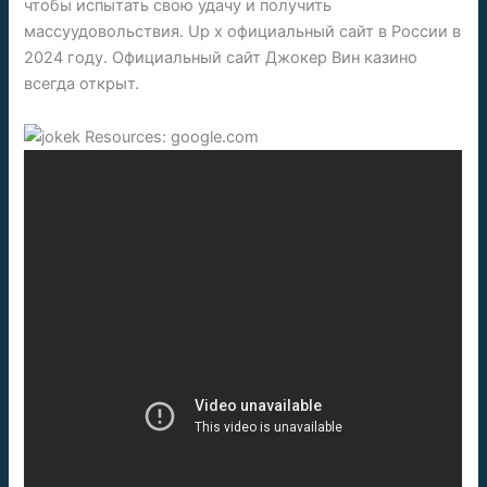
чтобы испытать свою удачу и получить
массуудовольствия. Up x официальный сайт в России в
2024 году. Официальный сайт Джокер Вин казино
всегда открыт.