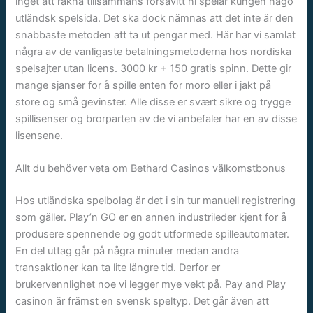
inget att räkna tillsammans försåvitt ni spelar kungen någo
utländsk spelsida. Det ska dock nämnas att det inte är den
snabbaste metoden att ta ut pengar med. Här har vi samlat
några av de vanligaste betalningsmetoderna hos nordiska
spelsajter utan licens. 3000 kr + 150 gratis spinn. Dette gir
mange sjanser for å spille enten for moro eller i jakt på
store og små gevinster. Alle disse er svært sikre og trygge
spillisenser og brorparten av de vi anbefaler har en av disse
lisensene.
Allt du behöver veta om Bethard Casinos välkomstbonus
Hos utländska spelbolag är det i sin tur manuell registrering
som gäller. Play’n GO er en annen industrileder kjent for å
produsere spennende og godt utformede spilleautomater.
En del uttag går på några minuter medan andra
transaktioner kan ta lite längre tid. Derfor er
brukervennlighet noe vi legger mye vekt på. Pay and Play
casinon är främst en svensk speltyp. Det går även att