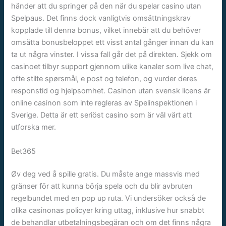
händer att du springer på den när du spelar casino utan
Spelpaus. Det finns dock vanligtvis omsättningskrav
kopplade till denna bonus, vilket innebär att du behöver
omsätta bonusbeloppet ett visst antal gånger innan du kan
ta ut några vinster. I vissa fall går det på direkten. Sjekk om
casinoet tilbyr support gjennom ulike kanaler som live chat,
ofte stilte spørsmål, e post og telefon, og vurder deres
responstid og hjelpsomhet. Casinon utan svensk licens är
online casinon som inte regleras av Spelinspektionen i
Sverige. Detta är ett seriöst casino som är väl värt att
utforska mer.
Bet365
Øv deg ved å spille gratis. Du måste ange massvis med
gränser för att kunna börja spela och du blir avbruten
regelbundet med en pop up ruta. Vi undersöker också de
olika casinonas policyer kring uttag, inklusive hur snabbt
de behandlar utbetalningsbegäran och om det finns några