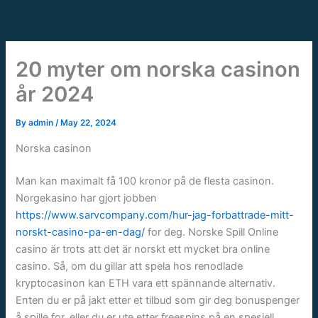
Skip
to
content
20 myter om norska casinon
år 2024
By
admin
/
May 22, 2024
Norska casinon
Man kan maximalt få 100 kronor på de flesta casinon.
Norgekasino har gjort jobben
https://www.sarvcompany.com/hur-jag-forbattrade-mitt-
norskt-casino-pa-en-dag/
for deg. Norske Spill Online
casino är trots att det är norskt ett mycket bra online
casino. Så, om du gillar att spela hos renodlade
kryptocasinon kan ETH vara ett spännande alternativ.
Enten du er på jakt etter et tilbud som gir deg bonuspenger
å spille for, eller du er ute etter freespins på en spesiell