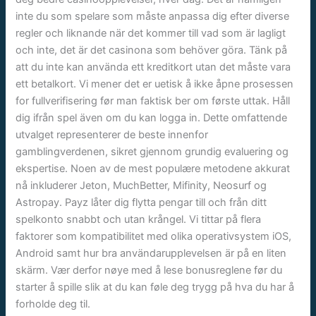
inte du som spelare som måste anpassa dig efter diverse
regler och liknande när det kommer till vad som är lagligt
och inte, det är det casinona som behöver göra. Tänk på
att du inte kan använda ett kreditkort utan det måste vara
ett betalkort. Vi mener det er uetisk å ikke åpne prosessen
for fullverifisering før man faktisk ber om første uttak. Håll
dig ifrån spel även om du kan logga in. Dette omfattende
utvalget representerer de beste innenfor
gamblingverdenen, sikret gjennom grundig evaluering og
ekspertise. Noen av de mest populære metodene akkurat
nå inkluderer Jeton, MuchBetter, Mifinity, Neosurf og
Astropay. Payz låter dig flytta pengar till och från ditt
spelkonto snabbt och utan krångel. Vi tittar på flera
faktorer som kompatibilitet med olika operativsystem iOS,
Android samt hur bra användarupplevelsen är på en liten
skärm. Vær derfor nøye med å lese bonusreglene før du
starter å spille slik at du kan føle deg trygg på hva du har å
forholde deg til.