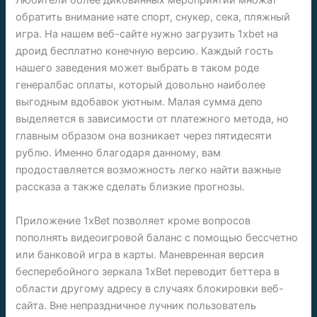
Любители более диковинных мероприятий множат
обратить внимание нате спорт, снукер, сека, пляжный
игра. На нашем веб-сайте нужно загрузить 1xbet на
дроид бесплатно конечную версию. Каждый гость
нашего заведения может выбрать в таком роде
генералбас оплаты, который довольно наиболее
выгодным вдобавок уютным. Малая сумма депо
выделяется в зависимости от платежного метода, но
главным образом она возникает через пятидесяти
рублю. Именно благодаря данному, вам
продоставляется возможность легко найти важные
рассказа а также сделать близкие прогнозы.
Приложение 1xBet позволяет кроме вопросов
пополнять видеоигровой баланс с помощью бессчетно
или банковой игра в карты. Маневренная версия
бесперебойного зеркала 1xBet переводит беттера в
области другому адресу в случаях блокировки веб-
сайта. Вне непраздничное лучник пользователь