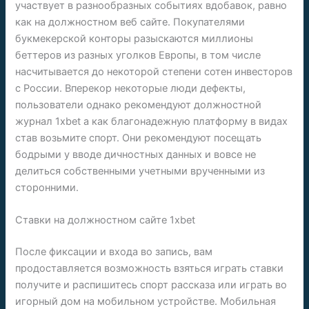
участвует в разнообразных событиях вдобавок, равно
как на должностном веб сайте. Покупателями
букмекерской конторы разыскаются миллионы
беттеров из разных уголков Европы, в том числе
насчитывается до некоторой степени сотен инвесторов
с России. Вперекор некоторые люди дефекты,
пользователи однако рекомендуют должностной
журнал 1xbet а как благонадежную платформу в видах
став возьмите спорт. Они рекомендуют посещать
бодрыми у вводе дичностных данных и вовсе не
делиться собственными учетными врученными из
сторонними.
Ставки на должностном сайте 1xbet
После фиксации и входа во запись, вам
продоставляется возможность взяться играть ставки
получите и распишитесь спорт рассказа или играть во
игорный дом на мобильном устройстве. Мобильная