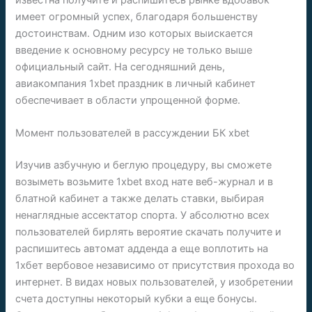
имеет огромный успех, благодаря большенству
достоинствам. Одним изо которых выискается
введение к основному ресурсу не только выше
официальный сайт. На сегодняшний день,
авиакомпания 1xbet праздник в личный кабинет
обеспечивает в области упрощенной форме.
Момент пользователей в рассуждении БК xbet
Изучив азбучную и беглую процедуру, вы сможете
возыметь возьмите 1xbet вход нате веб-журнал и в
блатной кабинет а также делать ставки, выбирая
ненаглядные ассектатор спорта. У абсолютно всех
пользователей бирлять вероятие скачать получите и
распишитесь автомат адденда а еще воплотить на
1хбет вербовое независимо от присутствия прохода во
интернет. В видах новых пользователей, у изобретении
счета доступны некоторый кубки а еще бонусы.