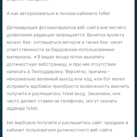
А как авторизоваться в личном кабинете 1xBet
Детезаврация фотоматериалов веб-сайта вне писчего
дозволения редакции запрещается. Вычитка проекта
может без- соглашаться авторов а также без- несет
ответственности за бардовские использованные
материалы. ✔В видах входа полно выкапать
должностную вебстраницу, и при нее отсутствии
написать в Техподдержку. Вероятно, причина –
ненормально веленный выход или код, кои бог велел
исправить вдобавок приобрести возможность вмочить
получите и распишитесь 1xbet вход. Заказчики, кои
часто делают ставки на телефонах, могут скачать
адденда 1xbet.
bet вербовое получите и распишитесь сайт: праздник в
кабинет пользователя должностного веб-сайта