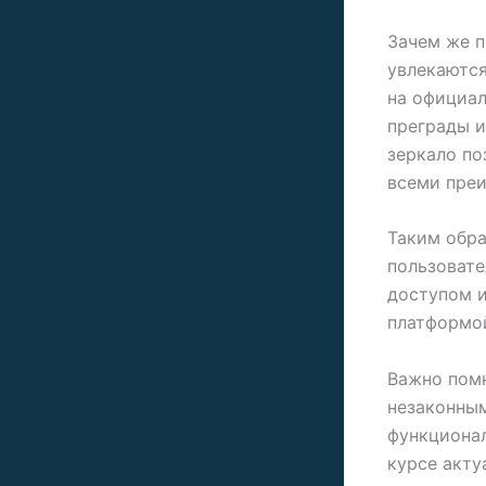
Зачем же п
увлекаютс
на официал
преграды и
зеркало по
всеми пре
Таким обра
пользовате
доступом и
платформой
Важно помн
незаконным
функционал
курсе акту