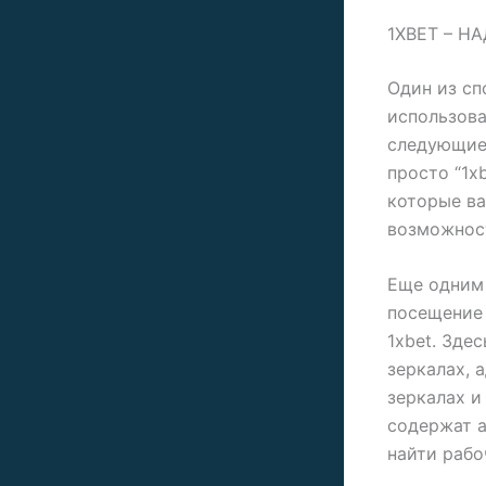
1XBET – НА
Один из сп
использова
следующие 
просто “1x
которые ва
возможнос
Еще одним 
посещение
1xbet. Зде
зеркалах, 
зеркалах и
содержат 
найти рабо