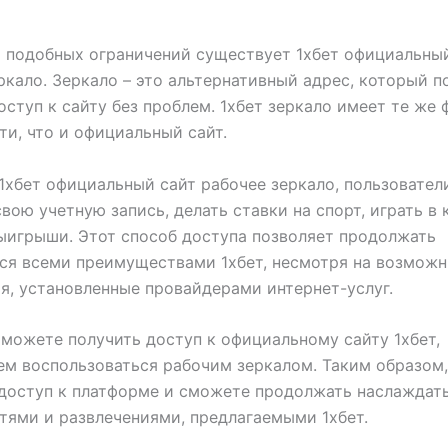
 подобных ограничений существует 1хбет официальны
ркало. Зеркало – это альтернативный адрес, который п
оступ к сайту без проблем. 1хбет зеркало имеет те же 
и, что и официальный сайт.
1хбет официальный сайт рабочее зеркало, пользовател
свою учетную запись, делать ставки на спорт, играть в 
ыигрыши. Этот способ доступа позволяет продолжать
ся всеми преимуществами 1хбет, несмотря на возмож
я, установленные провайдерами интернет-услуг.
 можете получить доступ к официальному сайту 1хбет,
м воспользоваться рабочим зеркалом. Таким образом,
доступ к платформе и сможете продолжать наслаждат
ями и развлечениями, предлагаемыми 1хбет.