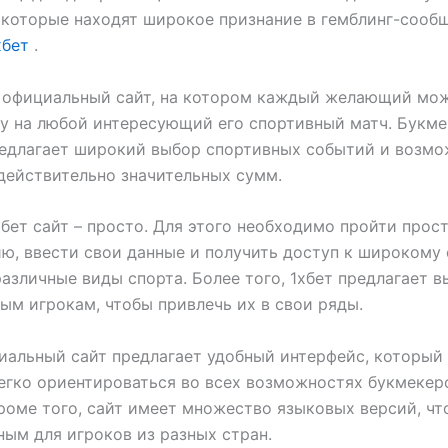
 которые находят широкое признание в гемблинг-сообщ
хбет
.
о официальный сайт, на котором каждый желающий мо
у на любой интересующий его спортивный матч. Букм
редлагает широкий выбор спортивных событий и возм
ействительно значительных сумм.
хбет сайт – просто. Для этого необходимо пройти прос
ю, ввести свои данные и получить доступ к широкому
различные виды спорта. Более того, 1хбет предлагает 
ым игрокам, чтобы привлечь их в свои ряды.
иальный сайт предлагает удобный интерфейс, который
егко ориентироваться во всех возможностях букмекер
роме того, сайт имеет множество языковых версий, чт
ным для игроков из разных стран.