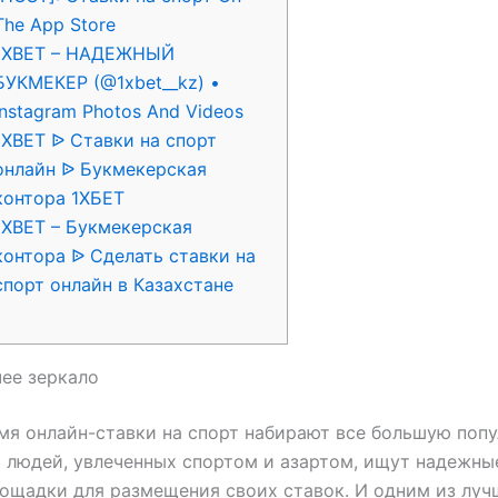
The App Store
1XBET – НАДЕЖНЫЙ
БУКМЕКЕР (@1xbet__kz) •
Instagram Photos And Videos
1XBET ᐉ Ставки на спорт
онлайн ᐉ Букмекерская
контора 1ХБЕТ
1XBET – Букмекерская
контора ᐉ Сделать ставки на
спорт онлайн в Казахстане
чее зеркало
мя онлайн-ставки на спорт набирают все большую попу
людей, увлеченных спортом и азартом, ищут надежны
ощадки для размещения своих ставок. И одним из луч