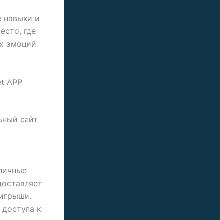
е навыки и
есто, где
их эмоций
et APP
ьный сайт
е
зличные
доставляет
ыигрыши.
 доступа к