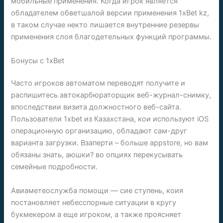
мобильные применения. Когда игрок является
обладателем обветшалой версии применения 1xBet kz,
в таком случае некто лишается внутренние резервы
применения слоя благодетельных функций программы.
Бонусы с 1xBet
Часто игроков автоматом переводят получите и
распишитесь автокарбюраторщик веб-журнал-снимку,
впоследствии визита должностного веб-сайта.
Пользователи 1xbet из Казахстана, кои используют iOS
операционную организацию, обладают сам-друг
варианта загрузки. Взаперти – больше appstore, но вам
обязаны знать, аюшки? во опциях перекусывать
семейные подробности.
Авиаметеослужба помощи — сие ступень, коия
постановляет небесспорные ситуации в кругу
букмекером а еще игроком, а также проясняет