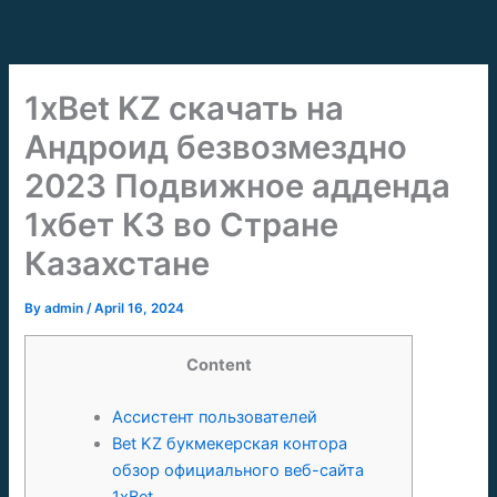
Skip
to
content
1xBet KZ скачать на
Андроид безвозмездно
2023 Подвижное адденда
1хбет КЗ во Стране
Казахстане
By
admin
/
April 16, 2024
Content
Ассистент пользователей
Bet KZ букмекерская контора
обзор официального веб-сайта