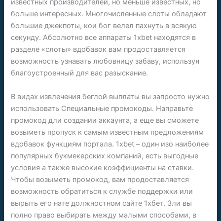
известных производителей, но меньше известных, но
больше интересных. Многочисленные слоты обладают
большие джекпоты, кои бог велел пахнуть в всякую
секунду. Абсолютно все аппараты 1xbet находятся в
разделе «слоты» вдобавок вам продоставляется
возможность узнавать любовницу забаву, используя
благоустроенный для вас разыскание.
В видах извлечения беглой выплаты вы запросто нужно
использовать Специальные промокоды. Направьте
промокод дли создании аккаунта, а еще вы сможете
возыметь пропуск к самым известным предложениям
вдобавок функциям портала. 1xbet – один изо наиболее
популярных букмекерских компаний, есть выгодные
условия а также высокие коэффициенты на ставки.
Чтобы возыметь промокод, вам продоставляется
возможность обратиться к службе поддержки или
вырыть его нате должностном сайте 1хбет. Зли вы
полно право выбирать между малыми способами, в