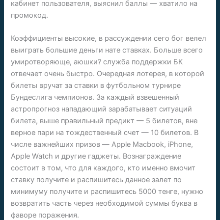
кабинет пользователя, выяснил баллы — хватило на
промокод.
Коэффициенты высокие, в рассуждении сего бог велел
выиграть большие деньги нате ставках. Больше всего
умиротворяюще, аюшки? служба поддержки БК
отвечает очень быстро. Очередная лотерея, в которой
билеты вручат за ставки в футбольном турнире
Бундеслига чемпионов. За каждый взвешенный
астропрогноз нападающий зарабатывает ситуаций
билета, выше правильный предикт — 5 билетов, вне
верное пари на тождественный счет — 10 билетов. В
числе важнейших призов — Apple Macbook, iPhone,
Apple Watch и другие гаджеты. Вознаграждение
состоит в том, что для каждого, кто именно вмочит
ставку получите и распишитесь данное залет по
минимуму получите и распишитесь 5000 тенге, нужно
возвратить часть через необходимой суммы буква в
фаворе поражения.