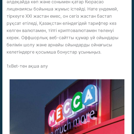
әлдеқайда көп және сонымен қатар Кюрасао
лицензиясы бойынша жұмыс істейді. Нате үндемей,
тіркеуге XXI жастан емес, он сегіз жастан бастап
рұқсат етіледі, Қазақстан еліндегідей тарифтер кез
келген валютамен, тіпті криптовалютамен төленуі
керек. Оффшорлық веб-сайтты құмар үй ойындары
бөлімін шолу және арнайы ойындарды ойнағысы
келетіндерге қосымша бонустар ұсыныңыз.
1xBet-тен ақша алу