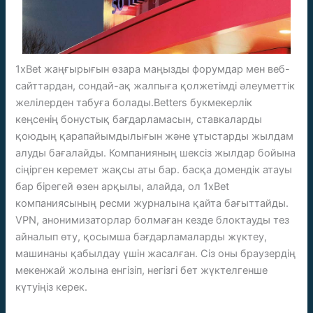
1xBet жаңғырығын өзара маңызды форумдар мен веб-
сайттардан, сондай-ақ жалпыға қолжетімді әлеуметтік
желілерден табуға болады.Betters букмекерлік
кеңсенің бонустық бағдарламасын, ставкаларды
қоюдың қарапайымдылығын және ұтыстарды жылдам
алуды бағалайды. Компанияның шексіз жылдар бойына
сіңірген керемет жақсы аты бар. басқа домендік атауы
бар бірегей өзен арқылы, алайда, ол 1xBet
компаниясының ресми журналына қайта бағыттайды.
VPN, анонимизаторлар болмаған кезде блоктауды тез
айналып өту, қосымша бағдарламаларды жүктеу,
машинаны қабылдау үшін жасалған. Сіз оны браузердің
мекенжай жолына енгізіп, негізгі бет жүктелгенше
күтуіңіз керек.