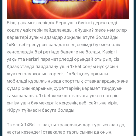
Біздің апамыз кепілдік беру үшін бүгінгі деректерді
кодтау әдістерін пайдаланады, айушки? жеке нөмірлер
деректері зұлым адамдар арқылы өтуге болмайды.
1xBet веб-ресурсы саладағы ең сенімді букмекерлік
кеңселердің бірі ретінде беделге ие болды. Қазіргі
уақытта негізгі параметрлерді орындай отырып, сіз
Қазақстанда пайдалану үшін 1xBet соңғы нұсқасын
жүктеп алу жолын көресіз. 1xBet қосу арқылы
мобильді құрылғыңызда спорттық ставкалардың және
құмар ойындарының суреттерінің керемет таңдауын
тамашалаңыз. 1xbet жеке шотыңызға үлкен өзгеріс
енгізу үшін букмекерлік кеңсенің веб-сайтына кіріп,
«Кіру» түймесін басуға болады.
Тікелей 1XBet-ті нақты трансляциялар тұрғысынан да,
нақты кезеңдегі ставкалар тұрғысынан да оның