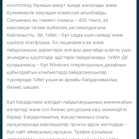
кооптоптау бірнеше минут ішінде жасалады және
букмекерлік кеңседен комиссия алынбайды.
Салымның ең төменгі сомасы – 400 теңге, ал
максимум төлем жүйесінің ықтималдығына
байланысты. Эй, 1xBet – бұл сауда үшін сенімді және
қауіпсіз платформа. Ол лицензияға ие және
пайдаланушы деректерін жоғары деңгейде қорғау үшін
ағымдағы қауіпсіздік әдістерін пайдаланады. 1xWin ДК
қондырмасы – бұл Windows операторының дизайнын
қабылдайтын компьютерді пайдаланушылар
түрлерінде 1xBet ұсынған арнайы бағдарламалық
бизнес шешімі.
Бұл бағдарлама желідегі пайдаланушының мекенжайын
өзгертеді және сол бизнес ресурсына кіру мүмкіндігін
береді. Бағдарламалық жасақтаманың соңғы
нұсқаларында әзірлеушілер прокси әдісін жетілдірді –
бұл сайт айнасының нұсқасы. Трафик қосымша