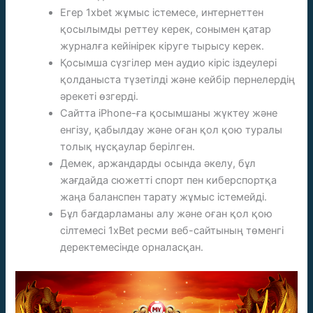
Егер 1xbet жұмыс істемесе, интернеттен
қосылымды реттеу керек, сонымен қатар
журналға кейінірек кіруге тырысу керек.
Қосымша сүзгілер мен аудио кіріс іздеулері
қолданыста түзетілді және кейбір пернелердің
әрекеті өзгерді.
Сайтта iPhone-ға қосымшаны жүктеу және
енгізу, қабылдау және оған қол қою туралы
толық нұсқаулар берілген.
Демек, аржандарды осында әкелу, бұл
жағдайда сюжетті спорт пен киберспортқа
жаңа баланспен тарату жұмыс істемейді.
Бұл бағдарламаны алу және оған қол қою
сілтемесі 1xBet ресми веб-сайтының төменгі
деректемесінде орналасқан.