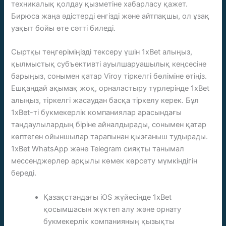
техникалық қолдау қызметіне хабарласу қажет.
Бирюса жаңа әдістерді енгізді және айтпақшы, ол ұзақ
уақыт бойы өте сәтті биледі.
Сыртқы теңгеріміңізді тексеру үшін 1xBet алыңыз,
қылмыстық субъективті ауылшаруашылық кеңсесіне
барыңыз, сонымен қатар Viroy тіркелгі бөліміне өтіңіз.
Ешқандай ақымақ жоқ, орналастыру түрлерінде 1xBet
алыңыз, тіркелгі жасаудан басқа тіркелу керек. Бұл
1xBet-ті букмекерлік компаниялар арасындағы
таңдаулылардың біріне айналдырады, сонымен қатар
көптеген ойыншылар тарапынан қызғаныш тудырады.
1xBet WhatsApp және Telegram сияқты танымал
мессенджерлер арқылы көмек көрсету мүмкіндігін
береді.
Қазақстандағы iOS жүйесінде 1xBet
қосымшасын жүктеп алу және орнату
букмекерлік компанияның қызықты