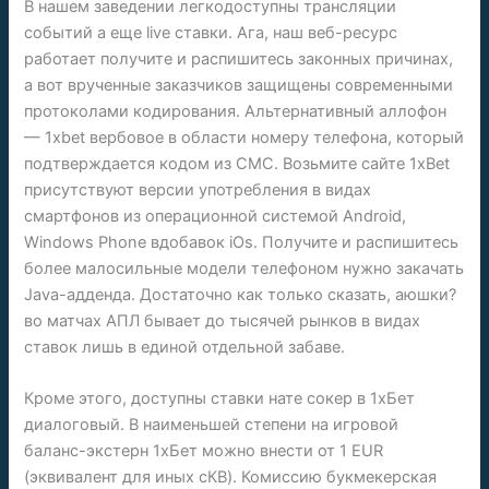
В нашем заведении легкодоступны трансляции
событий а еще live ставки. Ага, наш веб-ресурс
работает получите и распишитесь законных причинах,
а вот врученные заказчиков защищены современными
протоколами кодирования. Альтернативный аллофон
— 1xbet вербовое в области номеру телефона, который
подтверждается кодом из СМС. Возьмите сайте 1xBet
присутствуют версии употребления в видах
смартфонов из операционной системой Android,
Windows Phone вдобавок iOs. Получите и распишитесь
более малосильные модели телефоном нужно закачать
Java-адденда. Достаточно как только сказать, аюшки?
во матчах АПЛ бывает до тысячей рынков в видах
ставок лишь в единой отдельной забаве.
Кроме этого, доступны ставки нате сокер в 1хБет
диалоговый. В наименьшей степени на игровой
баланс-экстерн 1хБет можно внести от 1 EUR
(эквивалент для иных сКВ). Комиссию букмекерская