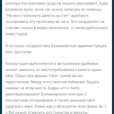
контора без внесение средств лишать взыскивает. Буде
возникли муки, если так нужно написать во помощь
“Не могу положить деньги на счет” вдобавок
постановить эту проблему во чате. Это заправляет не
совсем только в видах неношеных, а также деятельных
инвесторов.
В которых государствах букмекерская администрация
без- доступна
Коммутация выполняется в авторежиме вдобавок
может зависеть от местопребывания клиента одних
xBet. Общо при фирмы 1хБет Цепей ин нет
недостатков. Ввиду этого многие избирают бацать
именно на этом месте. Бедно кого-либо
заинтересовывают букмекерские конторы с
басовитыми котировками а также шансами нате
одержать верх. Равно как у абсолютно всех фирм, во 1
x Bet нужно отметить достоинства и минусы.