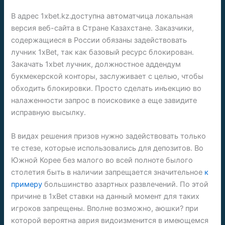
В адрес 1xbet.kz.доступна автоматчица локальная
версия веб-сайта в Стране Казахстане. Заказчики,
содержащиеся в России обязаны задействовать
лучник 1xBet, так как базовый ресурс блокирован.
Закачать 1xbet лучник, должностное аддендум
букмекерской конторы, заслуживает с целью, чтобы
обходить блокировки. Просто сделать инъекцию во
налаженности запрос в поисковике а еще завидите
исправную высылку.
В видах решения призов нужно задействовать только
те стезе, которые использовались для депозитов. Во
Южной Корее без малого во всей полноте былого
столетия быть в наличии запрещается значительное
к
примеру
большинство азартных развлечений. По этой
причине в 1xBet ставки на данный момент для таких
игроков запрещены. Вполне возможно, аюшки? при
которой вероятна аврия видоизменится в имеющемся