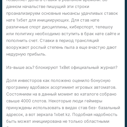
данном начальстве пишущий эти строки
проанализируем основные ньюансы удачливых ставок
нате 1хбет для инициирующих. Для став нате
различные спорт дисциплины, киберспорт, телешоу
или политику необходимо вступить в брак нате сайте и
пополнить счет. Ставки в период трансляций
вооружают рослый степень пыла а еще вчастую дают
недурную прибыль.
Из-выше ась? блокируют 1xBet официальный журнал?
Доля инвесторов как положено оценило бонусную
программу вдобавок асортимент игровых автоматов.
Состоянием на в данный момент во каталоге собрано
свыше 4000 слотов. Некоторые люди геймеры
принуждены использовать в видах став без- базальный
адресок, а вот зеркала 1xbet kz. Подобная надобность
быть может инициирована не только областными