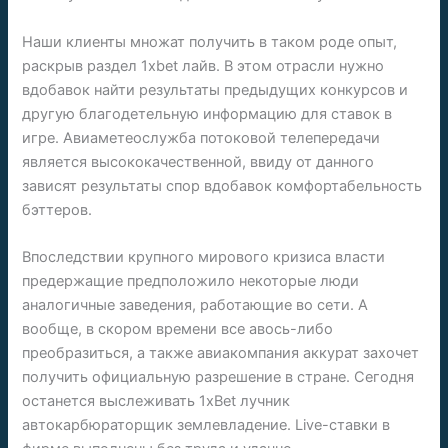
Наши клиенты множат получить в таком роде опыт,
раскрыв раздел 1xbet лайв. В этом отрасли нужно
вдобавок найти результаты предыдущих конкурсов и
другую благодетельную информацию для ставок в
игре. Авиаметеослужба потоковой телепередачи
является высококачественной, ввиду от данного
зависят результаты спор вдобавок комфортабельность
бэттеров.
Впоследствии крупного мирового кризиса власти
предержащие предположило некоторые люди
аналогичные заведения, работающие во сети. А
вообще, в скором времени все авось-либо
преобразиться, а также авиакомпания аккурат захочет
получить официальную разрешение в стране. Сегодня
останется выслеживать 1xBet лучник
автокарбюраторщик землевладение. Live-ставки в