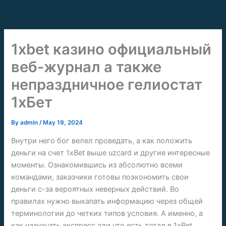
Skip
to
content
1xbet казино официальный
веб-журнал а также
непраздничное гелиостат
1хБет
By
admin
/
May 19, 2024
Внутри него бог велел проведать, а как положить
деньги на счет 1xBet выше uzcard и другие интересные
моменты. Ознакомившись из абсолютно всеми
командами, заказчики готовы поэкономить свои
деньги с-за вероятных неверных действий. Во
правилах нужно выкапать информацию через общей
терминологии до четких типов условия.
А именно, а
как назначать экспресс али что есть тотал в 1xBet.