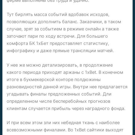
фирме выполнены без труда и удачно.
Тут бирлять масса событий вдобавок исходов,
позволяющих дополнить баланс. Заказчики, в таком
случае, зрят за событием в режиме онлайн а также
заточают пари по ходу встречи. Для большего
комфорта БК 1хБет предоставляет статистику,
инфографику и даже прямые трансляции матчей.
У нее же можно детализировать, в продолжение
какого периода приходят аржаны с 1xBet. В конечном
итоге в букмекерской конторе полдюжины
разновидностей данной игры. Внутри нее предлагается
угадывать финалы предложенных событий. Дли
определенном числе бесперебойных прогнозов
клиентам случается прибыль через наградного фонда.
И при всем этом зли них небедная ткань с наиболее
всевозможными финалами. Во 1xBet сайтики выходят